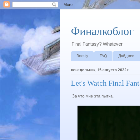
Финалкоблог
Final Fantasy? Whatever
Boosty
FAQ
Дайджест
понедельник, 15 августа 2022 г.
Let's Watch Final Fan
За что мне эта пытка.