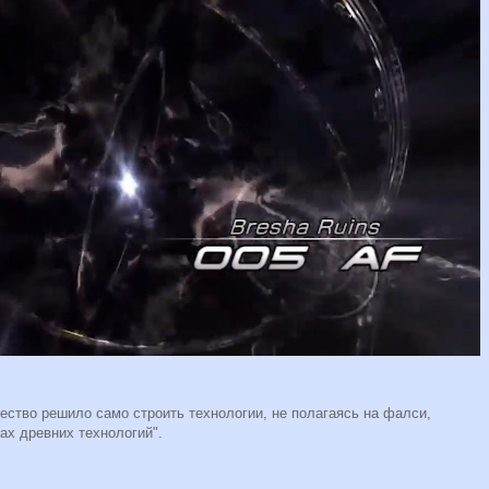
щество решило само строить технологии, не полагаясь на фалси,
ках древних технологий".