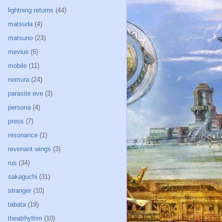
lightning returns
(44)
matsuda
(4)
matsuno
(23)
mevius
(6)
mobile
(11)
nomura
(24)
parasite eve
(3)
persona
(4)
press
(7)
resonance
(1)
revenant wings
(3)
rus
(34)
sakaguchi
(31)
stranger
(10)
tabata
(19)
theatrhythm
(10)