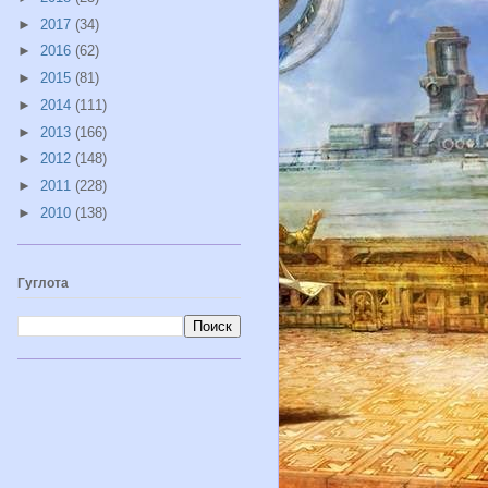
►
2017
(34)
►
2016
(62)
►
2015
(81)
►
2014
(111)
►
2013
(166)
►
2012
(148)
►
2011
(228)
►
2010
(138)
Гуглота