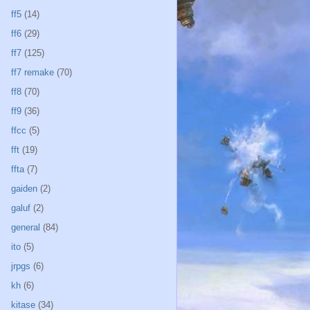
ff5
(14)
ff6
(29)
ff7
(125)
ff7 remake
(70)
ff8
(70)
ff9
(36)
ffcc
(5)
fft
(19)
ffta
(7)
gaiden
(2)
galuf
(2)
general
(84)
ito
(5)
jrpgs
(6)
kh
(6)
kitase
(34)