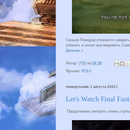
Синьор Помидор отказался умират
убежать и начал выговаривать Сн
Дальше »
Автор:
[TD]
на
04:39
Ярлыки:
ff13-2
понедельник, 1 августа 2022 г.
Let's Watch Final Fa
Продолжаем смотреть очень глупые