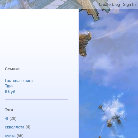
Ссылки
Гостевая книга
Твич
Ютуб
Тэги
4f
(28)
скволлота
(4)
хуита
(56)