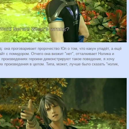
: она проговаривает пророчество Юл о том, что какун упадёт, а ещё
йт с помидором. Отчего она визжит "нет", отталкивает Нолика и
их произведениях героини демонстрируют такое поведение, я хочу
их произведения в целом. Типа, может, лучше было сказать "нолик,