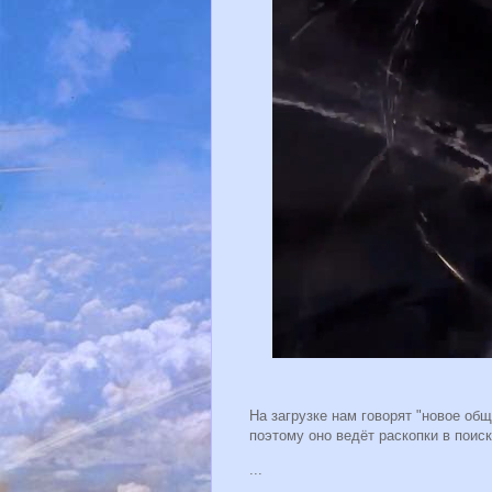
На загрузке нам говорят "новое об
поэтому оно ведёт раскопки в поис
...