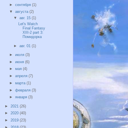
►
сентября
(1)
▼
августа
(2)
▼
авг. 15
(1)
Let's Watch
Final Fantasy
XIII-2 part 3:
Помидорка
►
авг. 01
(1)
►
июля
(3)
►
июня
(6)
►
мая
(4)
►
апреля
(7)
►
марта
(1)
►
февраля
(3)
►
января
(3)
►
2021
(26)
►
2020
(40)
►
2019
(23)
►
2018
(23)