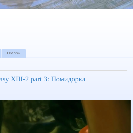
Обзоры
tasy XIII-2 part 3: Помидорка