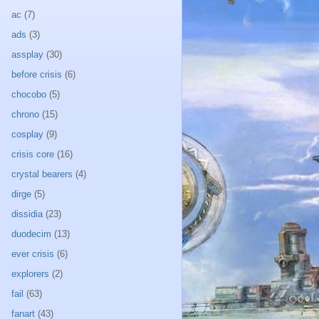
ac
(7)
ads
(3)
assplay
(30)
before crisis
(6)
chocobo
(5)
chrono
(15)
cosplay
(9)
crisis core
(16)
crystal bearers
(4)
dirge
(5)
dissidia
(23)
duodecim
(13)
ever crisis
(6)
explorers
(2)
fail
(63)
fanart
(43)