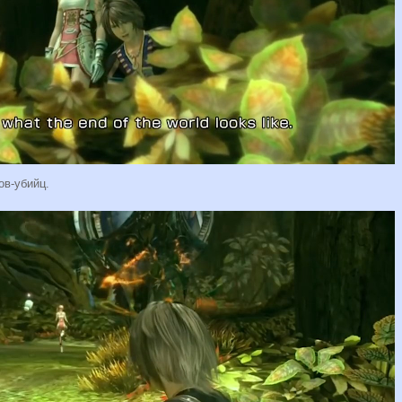
ров-убийц.