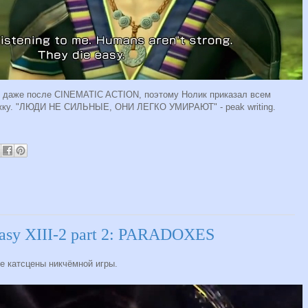
ь даже после CINEMATIC ACTION, поэтому Нолик приказал всем
ежку. "ЛЮДИ НЕ СИЛЬНЫЕ, ОНИ ЛЕГКО УМИРАЮТ" - peak writing.
ntasy XIII-2 part 2: PARADOXES
 катсцены никчёмной игры.