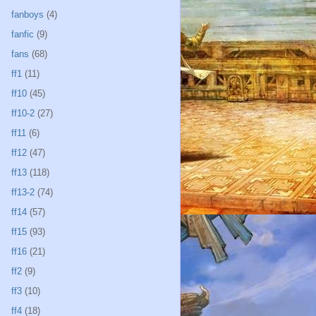
fanboys
(4)
fanfic
(9)
fans
(68)
ff1
(11)
ff10
(45)
ff10-2
(27)
ff11
(6)
ff12
(47)
ff13
(118)
ff13-2
(74)
ff14
(57)
ff15
(93)
ff16
(21)
ff2
(9)
ff3
(10)
ff4
(18)