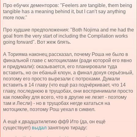
Про ебучих дементоров: "Feelers are tangible, them being
tangible has a meaning behind it, but I can’t say anything
more now."
Про худшие предположения: "Both Nojima and me had the
goal from the very start of including the Compilation works
going forward". Вот жеж блять.
А Торияма наконец рассказал, почему Роша не было в
финальной главе с мотоциклами (ради которой его явно
и придумали): оказывается, его планировали туда
вставить, но он ебаный клоун, а финал дохуя серьёзный,
поэтому его просто вырезали с потрохами. Думали
вставить в 14 главу (что ещё раз подчёркивает, что 14
главу, последнюю в трущобах, они воспринимали просто
как помойку для всего, что в другие не лезет - поэтому
там и Лесли) - но в трущобах негде кататься на
мотоцикле, поэтому Рош уехал в сиквел.
А ещё к двадцатилетию фф9 Ито (да, он ещё
существует)
выдал
занятную тираду: