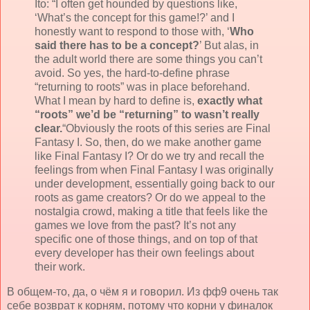
Ito: “I often get hounded by questions like,
‘What’s the concept for this game!?’ and I
honestly want to respond to those with, ‘
Who
said there has to be a concept?
’ But alas, in
the adult world there are some things you can’t
avoid. So yes, the hard-to-define phrase
“returning to roots” was in place beforehand.
What I mean by hard to define is,
exactly what
“roots” we’d be “returning” to wasn’t really
clear.
“Obviously the roots of this series are Final
Fantasy I. So, then, do we make another game
like Final Fantasy I? Or do we try and recall the
feelings from when Final Fantasy I was originally
under development, essentially going back to our
roots as game creators? Or do we appeal to the
nostalgia crowd, making a title that feels like the
games we love from the past? It’s not any
specific one of those things, and on top of that
every developer has their own feelings about
their work.
В общем-то, да, о чём я и говорил. Из фф9 очень так
себе возврат к корням, потому что корни у финалок