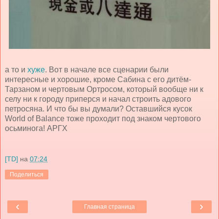
а то и
хуже
. Вот в начале все сценарии были
интересные и хорошие, кроме Сабина с его дитём-
Тарзаном и чертовым Ортросом, который вообще ни к
селу ни к городу приперся и начал строить адового
петросяна. И что бы вы думали? Оставшийся кусок
World of Balance тоже проходит под знаком чертового
осьминога! АРГХ
[TD]
на
07:24
Поделиться
‹
›
Главная страница