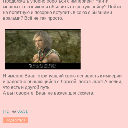
Продолжать упорно бороться с империей? Найти
мощных союзников и объявить открытую войну? Пойти
на попятную и позорно вступить в союз с бывшими
врагами? Всё не так просто.
И именно Ваан, отринувший свою ненависть к империи
и радостно общающийся с Ларсой, показывает Ашелии,
что есть и другой путь.
А вы говорите, Ваан не важен для сюжета.
[TD]
на
05:31
Поделиться