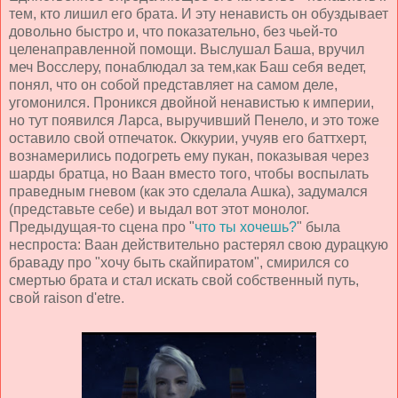
тем, кто лишил его брата. И эту ненависть он обуздывает
довольно быстро и, что показательно, без чьей-то
целенаправленной помощи. Выслушал Баша, вручил
меч Восслеру, понаблюдал за тем,как Баш себя ведет,
понял, что он собой представляет на самом деле,
угомонился. Проникся двойной ненавистью к империи,
но тут появился Ларса, выручивший Пенело, и это тоже
оставило свой отпечаток. Оккурии, учуяв его баттхерт,
вознамерились подогреть ему пукан, показывая через
шарды братца, но Ваан вместо того, чтобы воспылать
праведным гневом (как это сделала Ашка), задумался
(представьте себе) и выдал вот этот монолог.
Предыдущая-то сцена про "
что ты хочешь?
" была
неспроста: Ваан действительно растерял свою дурацкую
браваду про "хочу быть скайпиратом", смирился со
смертью брата и стал искать свой собственный путь,
свой raison d'etre.