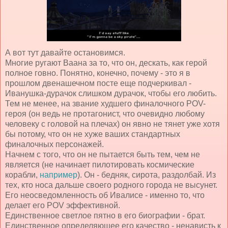
А вот тут давайте остановимся.
Многие ругают Ваана за то, что он, дескать, как герой
полное говно. Понятно, конечно, почему - это я в
прошлом двенашечном посте еще подчеркивал -
Иванушка-дурачок слишком дурачок, чтобы его любить.
Тем не менее, на звание худшего финалочного POV-
героя (он ведь не протагонист, что очевидно любому
человеку с головой на плечах) он явно не тянет уже хотя
бы потому, что он не хуже ваших стандартных
финалочных персонажей.
Начнем с того, что он не пытается быть тем, чем не
является (не начинает пилотировать космические
корабли,
например
). Он - бедняк, сирота, раздолбай. Из
тех, кто носа дальше своего родного города не высунет.
Его неосведомленность об Ивалисе - именно то, что
делает его POV эффективной.
Единственное светлое пятно в его биографии - брат.
Единственное определяющее его качество - ненависть к