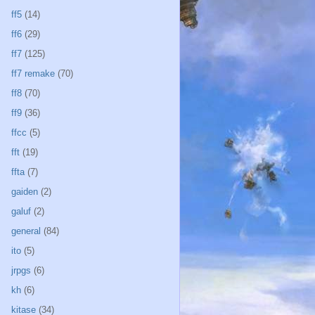
ff5
(14)
ff6
(29)
ff7
(125)
ff7 remake
(70)
ff8
(70)
ff9
(36)
ffcc
(5)
fft
(19)
ffta
(7)
gaiden
(2)
galuf
(2)
general
(84)
ito
(5)
jrpgs
(6)
kh
(6)
kitase
(34)