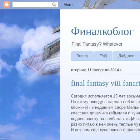
Финалкоблог
Final Fantasy? Whatever
Boosty
FAQ
Дайджест
вторник, 11 февраля 2014 г.
final fantasy viii fanar
Сегодня исполняется 15 лет восьме
По этому поводу я сделал небольшу
бложике) - в недавнем споре Мельн
классная динамика геймплея и куча
подняв оценку на полбалла. фф8 все
равно питаю к ней очень теплые чу
И вот вам еще куча няшного фанарт