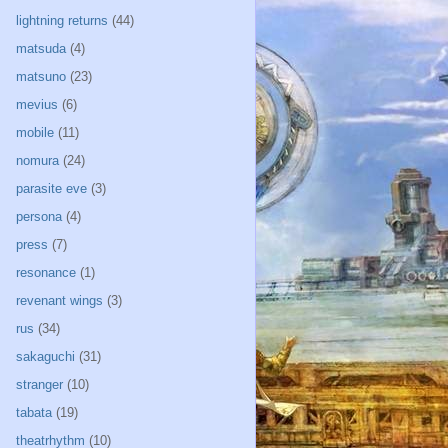
lightning returns
(44)
matsuda
(4)
matsuno
(23)
mevius
(6)
mobile
(11)
nomura
(24)
parasite eve
(3)
persona
(4)
press
(7)
resonance
(1)
revenant wings
(3)
rus
(34)
sakaguchi
(31)
stranger
(10)
tabata
(19)
theatrhythm
(10)