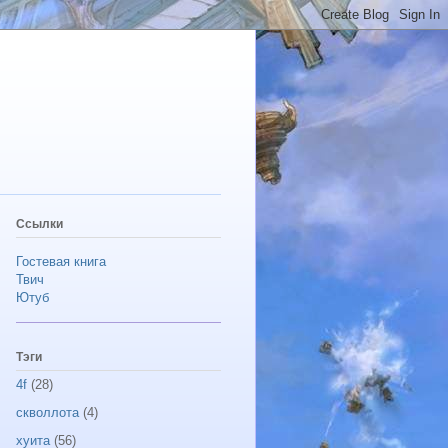
Ссылки
Гостевая книга
Твич
Ютуб
Тэги
4f
(28)
скволлота
(4)
хуита
(56)