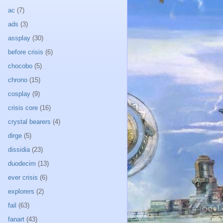
ac
(7)
ads
(3)
assplay
(30)
before crisis
(6)
chocobo
(5)
chrono
(15)
cosplay
(9)
crisis core
(16)
crystal bearers
(4)
dirge
(5)
dissidia
(23)
duodecim
(13)
ever crisis
(6)
explorers
(2)
fail
(63)
fanart
(43)