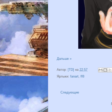
Дальше »
Автор:
[TD]
на
22:57
Ярлыки:
fanart
,
ff8
Следующие