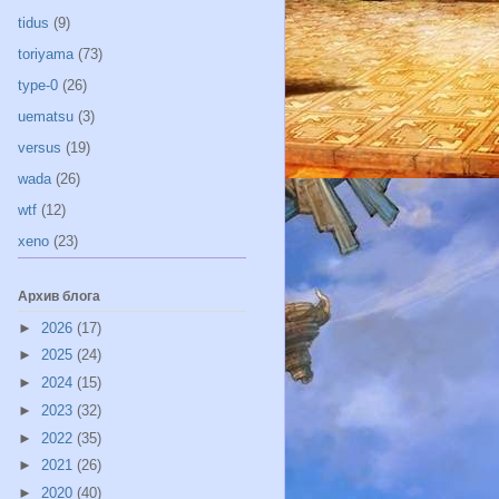
tidus
(9)
toriyama
(73)
type-0
(26)
uematsu
(3)
versus
(19)
wada
(26)
wtf
(12)
xeno
(23)
Архив блога
►
2026
(17)
►
2025
(24)
►
2024
(15)
►
2023
(32)
►
2022
(35)
►
2021
(26)
►
2020
(40)