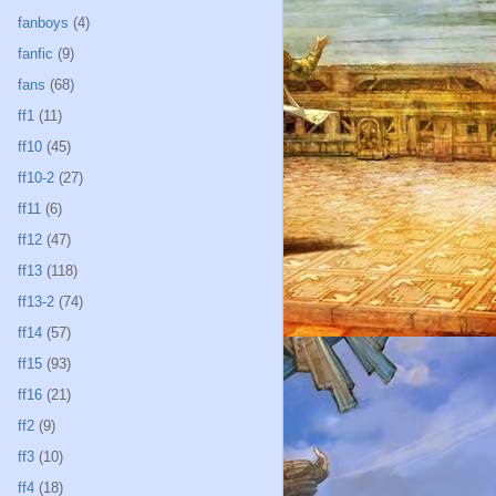
fanboys
(4)
fanfic
(9)
fans
(68)
ff1
(11)
ff10
(45)
ff10-2
(27)
ff11
(6)
ff12
(47)
ff13
(118)
ff13-2
(74)
ff14
(57)
ff15
(93)
ff16
(21)
ff2
(9)
ff3
(10)
ff4
(18)