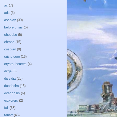
ac
(7)
ads
(3)
assplay
(30)
before crisis
(6)
chocobo
(5)
chrono
(15)
cosplay
(9)
crisis core
(16)
crystal bearers
(4)
dirge
(5)
dissidia
(23)
duodecim
(13)
ever crisis
(6)
explorers
(2)
fail
(63)
fanart
(43)