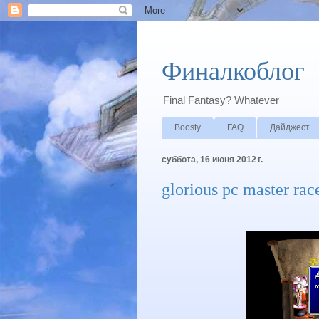
Финалкоблог
Final Fantasy? Whatever
Boosty
FAQ
Дайджест
суббота, 16 июня 2012 г.
glorious pc master rac