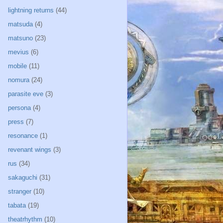
lightning returns
(44)
matsuda
(4)
matsuno
(23)
mevius
(6)
mobile
(11)
nomura
(24)
parasite eve
(3)
persona
(4)
press
(7)
resonance
(1)
revenant wings
(3)
rus
(34)
sakaguchi
(31)
stranger
(10)
tabata
(19)
theatrhythm
(10)