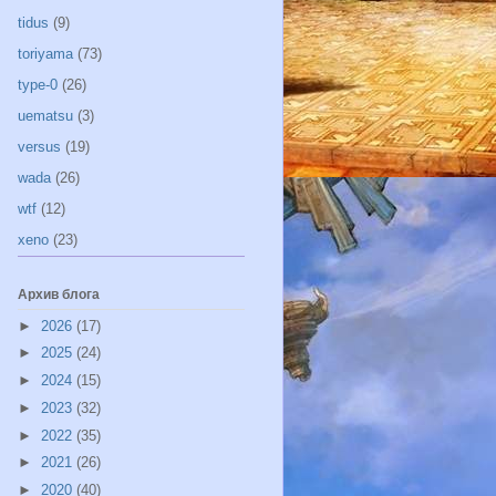
tidus
(9)
toriyama
(73)
type-0
(26)
uematsu
(3)
versus
(19)
wada
(26)
wtf
(12)
xeno
(23)
Архив блога
►
2026
(17)
►
2025
(24)
►
2024
(15)
►
2023
(32)
►
2022
(35)
►
2021
(26)
►
2020
(40)