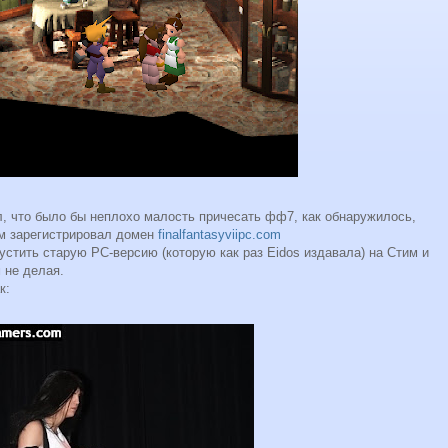
л, что было бы неплохо малость причесать фф7, как обнаружилось,
им зарегистрировал домен
finalfantasyviipc.com
устить старую РС-версию (которую как раз Eidos издавала) на Стим и
 не делая.
к: