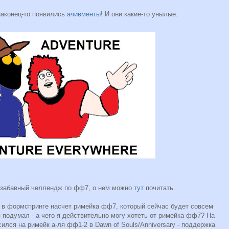
 наконец-то появились
ачивменты
! И они какие-то унылые.
д забавный челлендж по фф7, о нем можно
тут
почитать.
 в формспринге насчет римейка фф7, который сейчас будет совсем
 я подумал - а чего я действительно могу хотеть от римейка фф7? На
ился на римейк а-ля фф1-2 в Dawn of Souls/Anniversary - поддержка