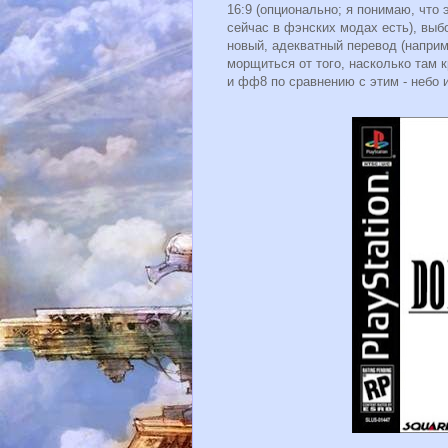
16:9 (опционально; я понимаю, что 
сейчас в фэнских модах есть), выб
новый, адекватный перевод (наприме
морщиться от того, насколько там 
и фф8 по сравнению с этим - небо 