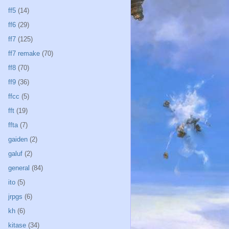
ff5
(14)
ff6
(29)
ff7
(125)
ff7 remake
(70)
ff8
(70)
ff9
(36)
ffcc
(5)
fft
(19)
ffta
(7)
gaiden
(2)
galuf
(2)
general
(84)
ito
(5)
jrpgs
(6)
kh
(6)
kitase
(34)