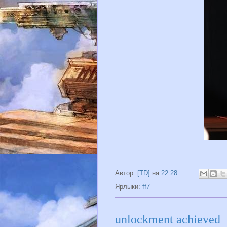
Автор:
[TD]
на
22:28
Ярлыки:
ff7
unlockment achieved