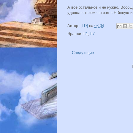
А все остальное и не нужно. Вообще
удовольствием сыграл в HDшную иг
Автор:
[TD]
на
03:04
Ярлыки:
ff1
,
ff7
Следующие