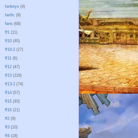
fanboys
(4)
fanfic
(9)
fans
(68)
ff1
(11)
ff10
(45)
ff10-2
(27)
ff11
(6)
ff12
(47)
ff13
(118)
ff13-2
(74)
ff14
(57)
ff15
(93)
ff16
(21)
ff2
(9)
ff3
(10)
ff4
(18)