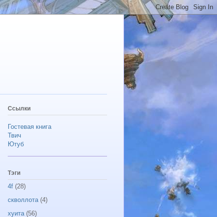
Ссылки
Гостевая книга
Твич
Ютуб
Тэги
4f
(28)
скволлота
(4)
хуита
(56)