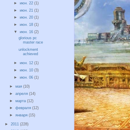
►
июн. 22
(1)
►
июн. 21
(1)
►
июн. 20
(1)
►
июн. 18
(1)
▼
июн. 16
(2)
glorious pc
master race
unlockment
achieved
►
июн. 12
(1)
►
июн. 10
(3)
►
июн. 06
(1)
►
мая
(10)
►
апреля
(14)
►
марта
(12)
►
февраля
(12)
►
января
(15)
►
2011
(228)