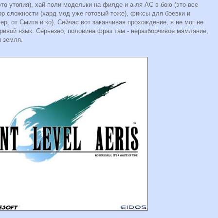
это утопия), хай-поли модельки на филде и а-ля АС в бою (это все
ор сложности (хард мод уже готовый тоже), фиксы для боевки и
р, от Смита и ко). Сейчас вот заканчивая прохождение, я не мог не
кривой язык. Серьезно, половина фраз там - неразборчивое мямляние,
и земля.