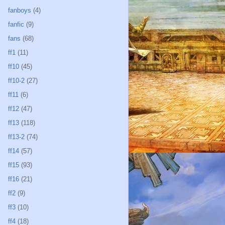
fanboys
(4)
fanfic
(9)
fans
(68)
ff1
(11)
ff10
(45)
ff10-2
(27)
ff11
(6)
ff12
(47)
ff13
(118)
ff13-2
(74)
ff14
(57)
ff15
(93)
ff16
(21)
ff2
(9)
ff3
(10)
ff4
(18)