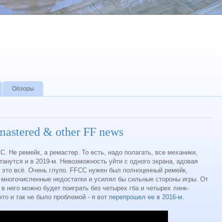
Обзоры
mastered & other FF news
. Не ремейк, а ремастер. То есть, надо полагать, все механики,
танутся и в 2019-м. Невозможность уйти с одного экрана, адовая
 это всё. Очень глупо. FFCC нужен был полноценный ремейк,
 многочисленные недостатки и усилял бы сильные стороны игры. От
 в него можно будет поиграть без четырех гба и четырех линк-
то и так не было проблемой - я вот
перепрошел ее в 2016-м
.