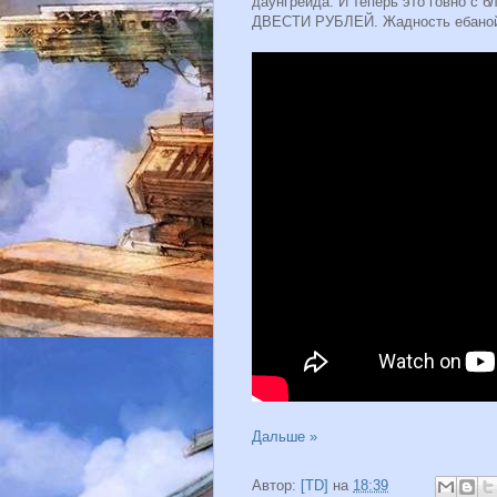
даунгрейда. И теперь это говно с 
ДВЕСТИ РУБЛЕЙ. Жадность ебаной С
Дальше »
Автор:
[TD]
на
18:39