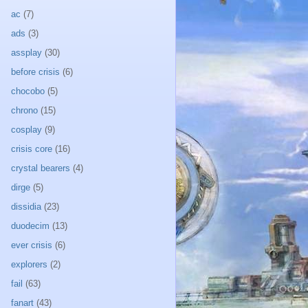
ac
(7)
ads
(3)
assplay
(30)
before crisis
(6)
chocobo
(5)
chrono
(15)
cosplay
(9)
crisis core
(16)
crystal bearers
(4)
dirge
(5)
dissidia
(23)
duodecim
(13)
ever crisis
(6)
explorers
(2)
fail
(63)
fanart
(43)