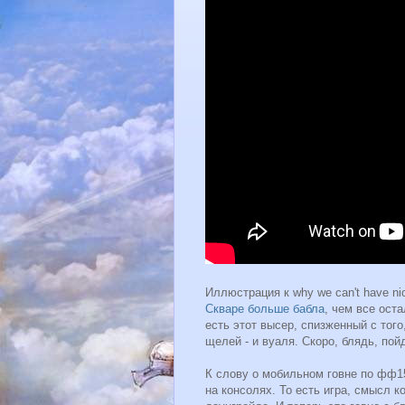
Иллюстрация к why we can't have n
Скваре больше бабла
, чем все ост
есть этот высер, спизженный с тог
щелей - и вуаля. Скоро, блядь, пой
К слову о мобильном говне по фф15
на консолях. То есть игра, смысл 