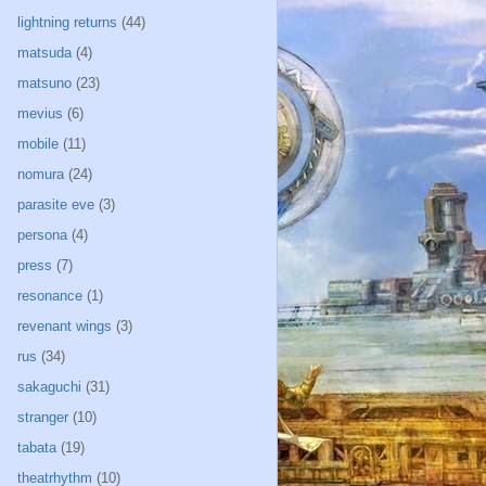
lightning returns
(44)
matsuda
(4)
matsuno
(23)
mevius
(6)
mobile
(11)
nomura
(24)
parasite eve
(3)
persona
(4)
press
(7)
resonance
(1)
revenant wings
(3)
rus
(34)
sakaguchi
(31)
stranger
(10)
tabata
(19)
theatrhythm
(10)