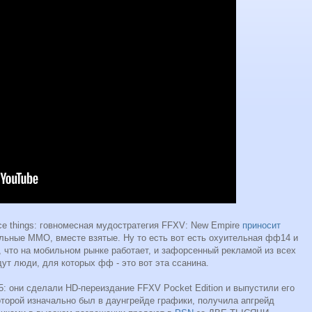
ice things: говномесная мудостратегия FFXV: New Empire
приносит
альные ММО, вместе взятые. Ну то есть вот есть охуительная фф14 и
о, что на мобильном рынке работает, и зафорсенный рекламой из всех
дут люди, для которых фф - это вот эта ссанина.
: они сделали HD-переиздание FFXV Pocket Edition и выпустили его
которой изначально был в даунгрейде графики, получила апгрейд