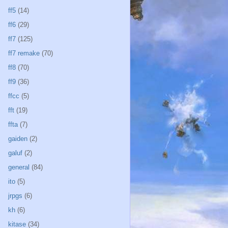
ff5
(14)
ff6
(29)
ff7
(125)
ff7 remake
(70)
ff8
(70)
ff9
(36)
ffcc
(5)
fft
(19)
ffta
(7)
gaiden
(2)
galuf
(2)
general
(84)
ito
(5)
jrpgs
(6)
kh
(6)
kitase
(34)