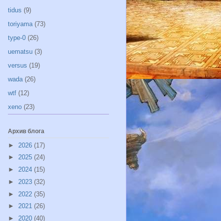
tidus
(9)
toriyama
(73)
type-0
(26)
uematsu
(3)
versus
(19)
wada
(26)
wtf
(12)
xeno
(23)
Архив блога
►
2026
(17)
►
2025
(24)
►
2024
(15)
►
2023
(32)
►
2022
(35)
►
2021
(26)
►
2020
(40)