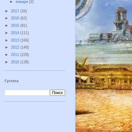
►
января
(2)
►
2017
(34)
►
2016
(62)
►
2015
(81)
►
2014
(111)
►
2013
(166)
►
2012
(148)
►
2011
(228)
►
2010
(138)
Гуглота