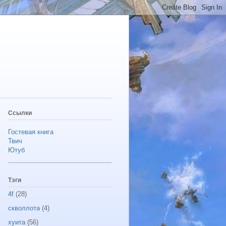
Ссылки
Гостевая книга
Твич
Ютуб
Тэги
4f
(28)
скволлота
(4)
хуита
(56)