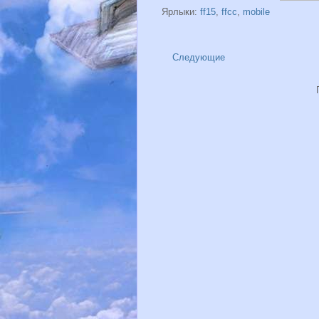
Ярлыки:
ff15
,
ffcc
,
mobile
Следующие