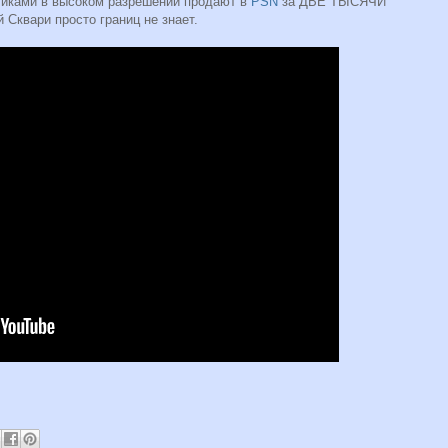
бликами в высоком разрешении продают в
PSN
за ДВЕ ТЫСЯЧИ
квари просто границ не знает.