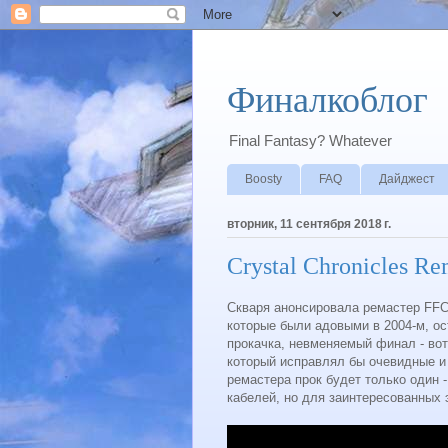
Финалкоблог
Final Fantasy? Whatever
Boosty
FAQ
Дайджест
вторник, 11 сентября 2018 г.
Crystal Chronicles Re
Скваря анонсировала ремастер FFCC
которые были адовыми в 2004-м, ос
прокачка, невменяемый финал - вот
который исправлял бы очевидные и
ремастера прок будет только один -
кабелей, но для заинтересованных э