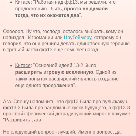
Китасе
: "Работая над фф13, мы решили, что
продолжению - быть,
просто не думали
тогда, что их окажется два
".
Ооооооп. Ну что, господа, осталось выбрать, кому он
напиздел - Игромании или
НауГеймеру
, которому он
говорил, что они решили делать единственную героиню
в третьей части фф13 еще семь лет назад.
Китасе
: "Основной идеей 13-2 было
расширить игровую вселенную
. Одной из
таких попыток расширений явилось создание
еще одного продолжения".
Ага. Спешу напомнить, что фф13 была про пульскакун,
фф13-2 была про рандомные куски будущего, а фф13-3 -
про свой сферический деградирующий мирок в вакууме.
"Расширить", ага.
Но следующий вопрос - лучший. Именно вопрос, да.