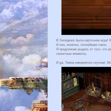
В Xenogears была карточная игра!
И она, конечно, полнейшее говно.
Я продолжаю рыдать от того, что и
сюжетные моменты.
И да, Темза невероятно скучная. М