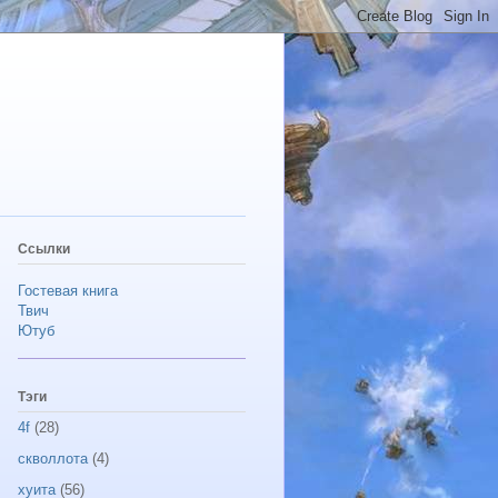
Ссылки
Гостевая книга
Твич
Ютуб
Тэги
4f
(28)
скволлота
(4)
хуита
(56)