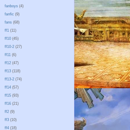
fanboys
(4)
fanfic
(9)
fans
(68)
ff1
(11)
ff10
(45)
ff10-2
(27)
ff11
(6)
ff12
(47)
ff13
(118)
ff13-2
(74)
ff14
(57)
ff15
(93)
ff16
(21)
ff2
(9)
ff3
(10)
ff4
(18)