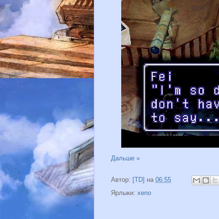
Дальше »
Автор:
[TD]
на
06:55
Ярлыки:
xeno