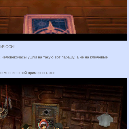
 НИЧОСИ!
х человекочасы ушли на такую вот парашу, а не на ключевые
ое мнение о ней примерно такое: