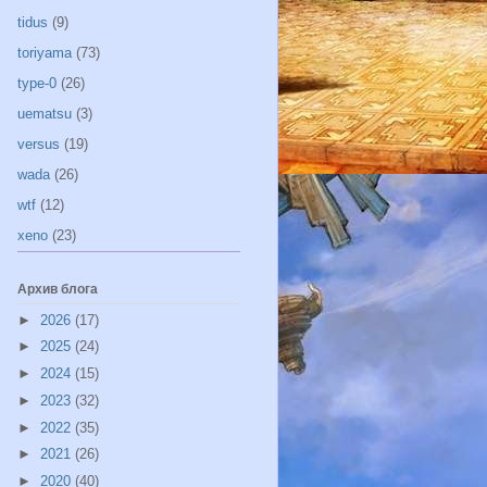
tidus
(9)
toriyama
(73)
type-0
(26)
uematsu
(3)
versus
(19)
wada
(26)
wtf
(12)
xeno
(23)
Архив блога
►
2026
(17)
►
2025
(24)
►
2024
(15)
►
2023
(32)
►
2022
(35)
►
2021
(26)
►
2020
(40)