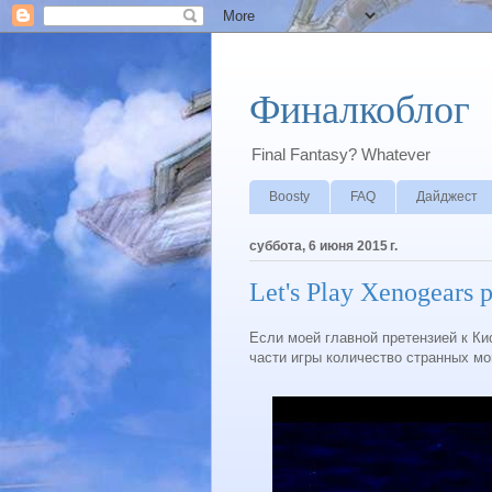
Финалкоблог
Final Fantasy? Whatever
Boosty
FAQ
Дайджест
суббота, 6 июня 2015 г.
Let's Play Xenogears p
Если моей главной претензией к Ки
части игры количество странных мо