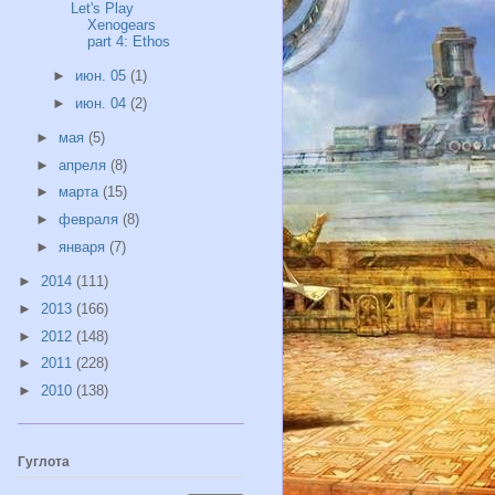
Let's Play
Xenogears
part 4: Ethos
►
июн. 05
(1)
►
июн. 04
(2)
►
мая
(5)
►
апреля
(8)
►
марта
(15)
►
февраля
(8)
►
января
(7)
►
2014
(111)
►
2013
(166)
►
2012
(148)
►
2011
(228)
►
2010
(138)
Гуглота