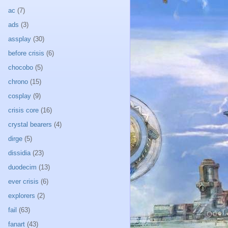
ac
(7)
ads
(3)
assplay
(30)
before crisis
(6)
chocobo
(5)
chrono
(15)
cosplay
(9)
crisis core
(16)
crystal bearers
(4)
dirge
(5)
dissidia
(23)
duodecim
(13)
ever crisis
(6)
explorers
(2)
fail
(63)
fanart
(43)