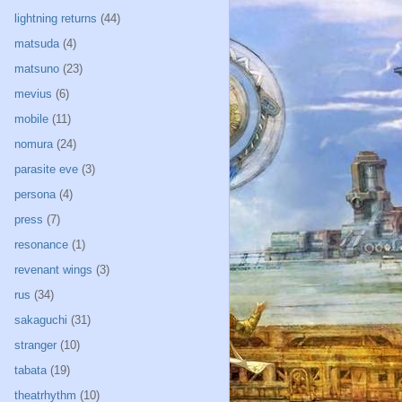
lightning returns
(44)
matsuda
(4)
matsuno
(23)
mevius
(6)
mobile
(11)
nomura
(24)
parasite eve
(3)
persona
(4)
press
(7)
resonance
(1)
revenant wings
(3)
rus
(34)
sakaguchi
(31)
stranger
(10)
tabata
(19)
theatrhythm
(10)