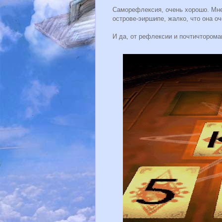
Саморефлексия, очень хорошо. Мне
острове-эиршипе, жалко, что она 
И да, от рефлексии и почтичторома