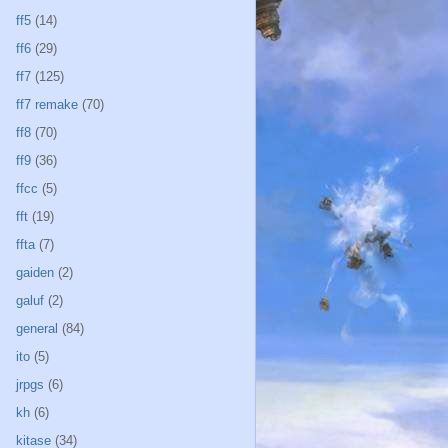
ff5
(14)
ff6
(29)
ff7
(125)
ff7 remake
(70)
ff8
(70)
ff9
(36)
ffcc
(5)
fft
(19)
ffta
(7)
gaiden
(2)
galuf
(2)
general
(84)
ito
(5)
jrpgs
(6)
kh
(6)
kitase
(34)