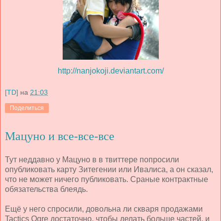
http://nanjokoji.deviantart.com/
[TD]
на
21:03
Поделиться
Мацуно и все-все-все
Тут неддавно у Мацуно в в твиттере попросили
опубликовать карту Зитегении или Ивалиса, а он сказал,
что не может ничего публиковать. Сраные контрактные
обязательства блеядь.
Ещё у него спросили, довольна ли скваря продажами
Tactics Ogre достаточно, чтобы делать больше частей, и