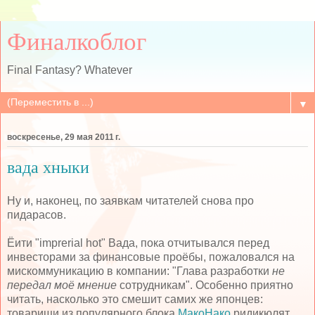
Финалкоблог
Final Fantasy? Whatever
▼
воскресенье, 29 мая 2011 г.
вада хныки
Ну и, наконец, по заявкам читателей снова про
пидарасов.
Ёити "imprerial hot" Вада, пока отчитывался перед
инвесторами за финансовые проёбы, пожаловался на
мискоммуникацию в компании: "Глава разработки
не
передал моё мнение
сотрудникам". Особенно приятно
читать, насколько это смешит самих же японцев:
товарищи из популярного блока
МакоНако
ридикюлят