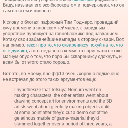
Ваду, называя его экс-бюрократом и подчеркивая, что он
сам во всём и виноват.
К слову, о блогах: пафосный Тим Роджерс, проведший
кучу времени в японском геймдеве, с завидным
упорством публикует на говнобложике под названием
Котаку свои забавнейшие выпады в сторону сквари. Вот,
например,
текст про то, что скварениксу похуй на то, что
все думают
, а вот недавно в комменты прислали его же
магнум опус о том, что пора бы скварениксу сдохнуть, и
всем бы от этого стало хорошо.
Вот это, по-моему, про фф13 очень хорошо подмечено,
не встречал до этого таких аргументов еще:
I hypothesize that Tetsuya Nomura went on
making characters, the other artists went about
drawing concept art for environments and the 3D
artists went about gleefully making objects until,
at some point after they'd cut a demo out of the
gelatinous marble of game-material they'd
slammed together over a period of three years, a