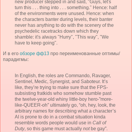
new producer stepped in and said, "Guys, let's
turn this . . . thing into . . . something." Hence: half
of the environments were unused. Hence: when
the characters banter during levels, their banter
never has anything to do with the scenery of the
psychedelic racetracks down which they
shamble: it's always "Hurry", "This way", "We
have to keep going".
И в его
обзоре фф13
про переименованные оптимы/
парадигмы:
In English, the roles are Commando, Ravager,
Sentinel, Medic, Synergist, and Saboteur. It’s
like, they’re trying to make sure that the FPS-
subsisting fratkids who somehow stumble past
the twelve-year-old whiny little-boy hero-”more-
like-QUEER-oh” ultimately go, “oh, hey, look, the
arbitrary names for describing what a character’s
AI is prone to do in a combat situation kinda
resemble words people would use in
Call of
Duty
, so this game must actually
not
be gay”.