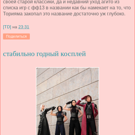
своей старой классики, да и недавний уход агито из
списка игр с фф13 в названии как бы намекает на то, что
Торияма закопал это название достаточно уж глубоко.
[TD]
на
23:31
Поделиться
стабильно годный косплей