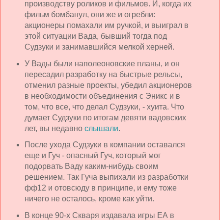
производству роликов и фильмов. И, когда их
фильм бомбанул, они же и огребли:
акционеры помахали им ручкой, и выиграл в
этой ситуации Вада, бывший тогда под
Судзуки и занимавшийся мелкой херней.
У Вады были наполеоновские планы, и он
пересадил разработку на быстрые рельсы,
отменил разные проекты, убедил акционеров
в необходимости объединения с Эникс и в
том, что все, что делал Судзуки, - хуита. Что
думает Судзуки по итогам девяти вадовских
лет, вы недавно
слышали
.
После ухода Судзуки в компании оставался
еще и Гуч - опасный Гуч, который мог
подорвать Ваду каким-нибудь своим
решением. Так Гуча выпихали из разработки
фф12 и отовсюду в принципе, и ему тоже
ничего не осталось, кроме как уйти.
В конце 90-х Скваря издавала игры ЕА в