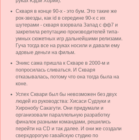
руках Юдзи Хории).
Скваря в конце 90-х - это бум. Это такие же
рок-звезды, как id в середине 90-х с их
шутерами - скваря взорвала Запад с фф7 и
закрепила репутацию производителей типа-
умных сюжетных игр дальнейшими релизами.
Гуча тогда все на руках носили и давали ему
адовые деньги на фильм.
Эникс сама пришла к Скваре в 2000-м и
попросилась сливаться. И Скваря
отказывалась, потому что она тогда была на
коне.
Успех Сквари был бы невозможен без двух
людей из руководства: Хисаси Судзуки и
Хиронобу Сакагути. Они придумали и
организовали параллельную разработку
финалок разными командами, решились
перейти на CD и так далее. И они же создали
сверхдорогую гавайскую студию по