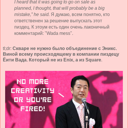
I heard that it was going to go on sale as
planned, I thought, that will probably be a big
mistake,” he said.
Я думаю, всем понятно, кто
ответственен за решение выпускать этот
пиздец. К этоум есть один очень лаконичный
комментарий: "Wada mess".
tl;dr:
Скваре не нужно было объединение с Эникс.
Виной всему происходящему в компании пиздецу
Ёити Вада. Который не из Enix, а из Square
.