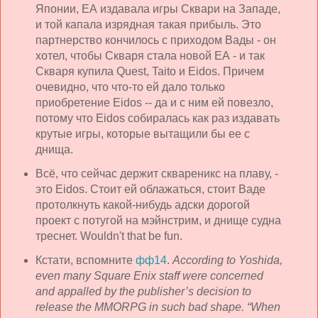
Японии, ЕА издавала игры Сквари на Западе,
и той капала изрядная такая прибыль. Это
партнерство кончилось с приходом Вады - он
хотел, чтобы Скваря стала новой ЕА - и так
Скваря купила Quest, Taito и Eidos. Причем
очевидно, что что-то ей дало только
приобретение Eidos -- да и с ним ей повезло,
потому что Eidos собиралась как раз издавать
крутые игры, которые вытащили бы ее с
днища.
Всё, что сейчас держит сквареникс на плаву, -
это Eidos. Стоит ей облажаться, стоит Ваде
протолкнуть какой-нибудь адски дорогой
проект с потугой на мэйнстрим, и днище судна
треснет. Wouldn't that be fun.
Кстати, вспомните
фф14
.
According to Yoshida,
even many Square Enix staff were concerned
and appalled by the publisher’s decision to
release the MMORPG in such bad shape. “When