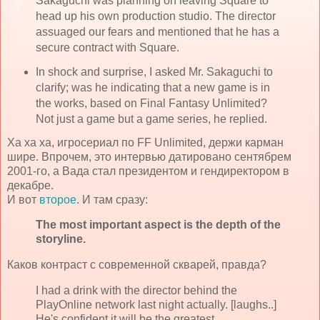
Sakaguchi was planning on leaving Square to
head up his own production studio. The director
assuaged our fears and mentioned that he has a
secure contract with Square.
In shock and surprise, I asked Mr. Sakaguchi to
clarify; was he indicating that a new game is in
the works, based on Final Fantasy Unlimited?
Not just a game but a game series, he replied.
Ха ха ха, игросериал по FF Unlimited, держи карман
шире. Впрочем, это интервью датировано сентябрем
2001-го, а Вада стал президентом и гендиректором в
декабре.
И вот
второе
. И там сразу:
The most important aspect is the depth of the
storyline.
Каков контраст с современной скварей, правда?
I had a drink with the director behind the
PlayOnline network last night actually. [laughs..]
He's confident it will be the greatest