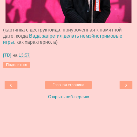
(картинка с деструктоида, приуроченная к памятной
дате, когда
Вада запретил делать немэйнстримовые
игры
. как характерно, а)
[TD]
на
13:57
Поделиться
‹
›
Главная страница
Открыть веб-версию