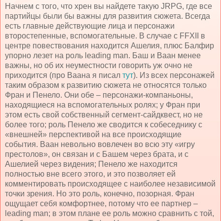
Начнем с того, что хрен вы найдете такую JRPG, где все
партийцы были бы важны для развития сюжета. Всегда
есть главные действующие лица и персонажи
второстепенные, вспомогательные. В случае с FFXII в
центре повествования находится Ашелия, плюс Балфир
упорно лезет на роль leading man. Баш и Ваан менее
важны, но об их неуместности говорить уж очно не
приходится (про Ваана я писал
тут
). Из всех персонажей
таким образом к развитию сюжета не относятся только
Фран и Пенело. Они обе – персонажи-компаньоны,
находящиеся на вспомогательных ролях; у Фран при
этом есть свой собственный сегмент-сайдквест, но не
более того; роль Пенело же сводится к собеседнику с
«внешней» перспективой на все происходящие
события. Ваан невольно вовлечен во всю эту «игру
престолов», он связан и с Башем через брата, и с
Ашелией через видения; Пенело же находится
полностью вне всего этого, и это позволяет ей
комментировать происходящее с наиболее независимой
точки зрения. Но это роль, конечно, позорная. Фран
ощущает себя комфортнее, потому что ее партнер –
leading man; в этом плане ее роль можно сравнить с той,