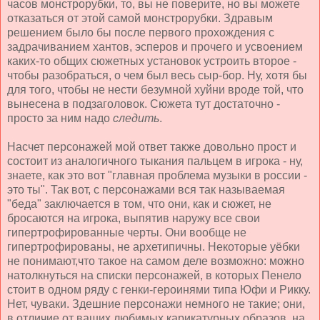
часов монстрорубки, то, вы не поверите, но вы можете
отказаться от этой самой монстрорубки. Здравым
решением было бы после первого прохождения с
задрачиванием хантов, эсперов и прочего и усвоением
каких-то общих сюжетных установок устроить второе -
чтобы разобраться, о чем был весь сыр-бор. Ну, хотя бы
для того, чтобы не нести безумной хуйни вроде той, что
вынесена в подзаголовок. Сюжета тут достаточно -
просто за ним надо
следить
.
Насчет персонажей мой ответ также довольно прост и
состоит из аналогичного тыкания пальцем в игрока - ну,
знаете, как это вот "главная проблема музыки в россии -
это ты". Так вот, с персонажами вся так называемая
"беда" заключается в том, что они, как и сюжет, не
бросаются на игрока, выпятив наружу все свои
гипертрофированные черты. Они вообще не
гипертрофированы, не архетипичны. Некоторые уёбки
не понимают,что такое на самом деле возможно: можно
натолкнуться на списки персонажей, в которых Пенело
стоит в одном ряду с генки-героинями типа Юфи и Рикку.
Нет, чуваки. Здешние персонажи немного не такие; они,
в отличие от ваших любимых карикатурных образов, на