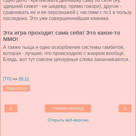
Одно дело - критиковать двенашку саму по себе (ну,
здешний сюжет - не шедевр, прямо говоря), другое -
сравнивать ее и ее персонажей с частями с пс1 в пользу
последних. Это уже совершеннейшая клиника.
Эта игра проходит сама себя! Это какое-то
ММО!
А также тыща и одно оскорбление системы гамбитов,
которая - лучшее, что происходило с жанром вообще.
Блядь, вот тут совсем цензурные слова заканчиваются.
[TD]
на
06:11
Поделиться
‹
›
Главная страница
Открыть веб-версию