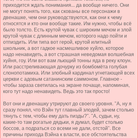
приходится ждать понимания... да вообще ничего. Они
не могут понять того, как скованы все персонажи в
двенашке, чем они руководствуются, как они к чему
относятся и кто они вообще такие. Им нужно, чтобы всё
было толсто. Есть крутой чувак с широким мечом и злой
крутой чувак с длинным мечом, которого надо пойти и
отпиздить. Или типа вот герой, крутой илитный
школьник, а вот гадкое насмешливое хуйло, которое
надо ненавидеть, а вот страшная неведомая волшебная
хуйня, гоу. Или вот вам льющий тонны яда в реку клоун.
Или расстреливающая дочурку из бомбомёта голубая
слонопотамиха. Или злобный кардинал угнетающей всех
церкви с адовым сатанинским саммоном. Главное -
чтобы зараза светилась на экране почаще, напоминая,
кого тут надо ненавидеть. Ведь это так просто!
Вот они и двенашку утрируют до своего уровня. "А, ну я
сразу понял, что Вэйн тут главный злодей, зачем столько
тянуть с тем, чтобы ему дать пизды?". "А, судьи, ну,
какие-то там рогатые дядьки, я думал, будет столько
боссов, а подраться со всеми не дали, отстой". Все
причины прихода Вэйна к власти, все обстоятельства