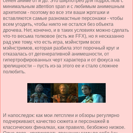
сёнен аниме от и до. Это ширпотреб для подростков с
минимальным attention span и с любимым анимешным
архетипом - поэтому во все эти ваши жрпгшки и
вставляются самые разномастные персонажи - чтобы
всем угодить, чтобы никто не остался без объекта
дрочева. Нет, конечно, и в таких условиях можно сделать
что-то весьма толковое (есть же FFX), но я несказанно
рад уже тому, что есть игра, мэйнстрим всех
мэйнстримов, которая разбила этот порочный круг и
отказалась от дегенеративной анимешности, от
гипертрофированных черт характера и от фокуса на
зрелищности -- пусть из-за этого ее и стало сложнее
полюбить.
И напоследок: как мои летсплеи и обзоры регулярно
подчеркивают, качество сюжета и персонажей в
классических финалках, как правило, безбожно низкое.