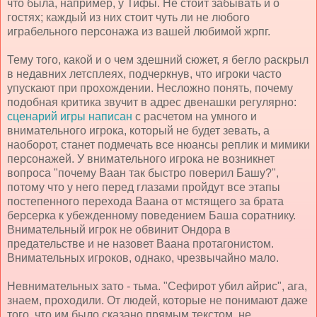
что была, например, у Тифы. Не стоит забывать и о
гостях; каждый из них стоит чуть ли не любого
играбельного персонажа из вашей любимой жрпг.
Тему того, какой и о чем здешний сюжет, я бегло раскрыл
в недавних летсплеях, подчеркнув, что игроки часто
упускают при прохождении. Несложно понять, почему
подобная критика звучит в адрес двенашки регулярно:
сценарий игры написан
с расчетом на умного и
внимательного игрока, который не будет зевать, а
наоборот, станет подмечать все нюансы реплик и мимики
персонажей. У внимательного игрока не возникнет
вопроса "почему Ваан так быстро поверил Башу?",
потому что у него перед глазами пройдут все этапы
постепенного перехода Ваана от мстящего за брата
берсерка к убежденному поведением Баша соратнику.
Внимательный игрок не обвинит Ондора в
предательстве и не назовет Ваана протагонистом.
Внимательных игроков, однако, чрезвычайно мало.
Невнимательных зато - тьма. "Сефирот убил айрис", ага,
знаем, проходили. От людей, которые не понимают даже
того, что им было сказано прямым текстом, не