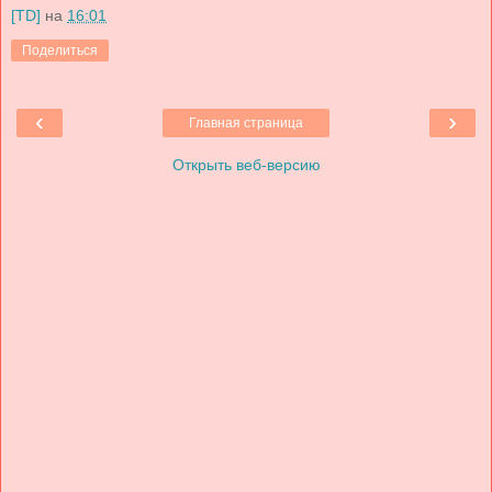
[TD]
на
16:01
Поделиться
‹
›
Главная страница
Открыть веб-версию