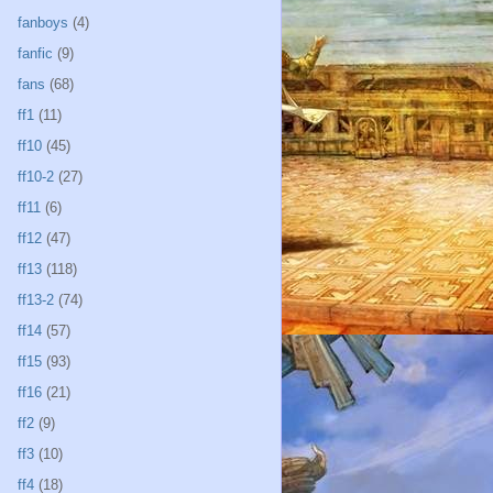
fanboys
(4)
fanfic
(9)
fans
(68)
ff1
(11)
ff10
(45)
ff10-2
(27)
ff11
(6)
ff12
(47)
ff13
(118)
ff13-2
(74)
ff14
(57)
ff15
(93)
ff16
(21)
ff2
(9)
ff3
(10)
ff4
(18)