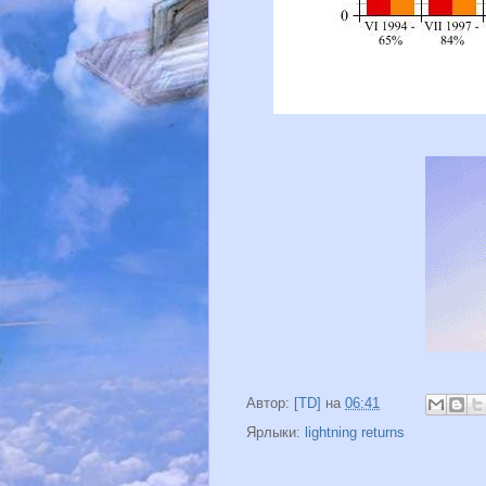
Автор:
[TD]
на
06:41
Ярлыки:
lightning returns