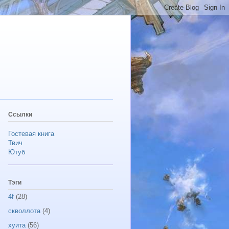
Ссылки
Гостевая книга
Твич
Ютуб
Тэги
4f
(28)
скволлота
(4)
хуита
(56)