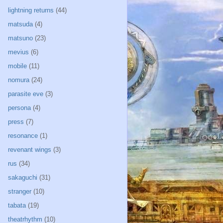
lightning returns
(44)
matsuda
(4)
matsuno
(23)
mevius
(6)
mobile
(11)
nomura
(24)
parasite eve
(3)
persona
(4)
press
(7)
resonance
(1)
revenant wings
(3)
rus
(34)
sakaguchi
(31)
stranger
(10)
tabata
(19)
theatrhythm
(10)