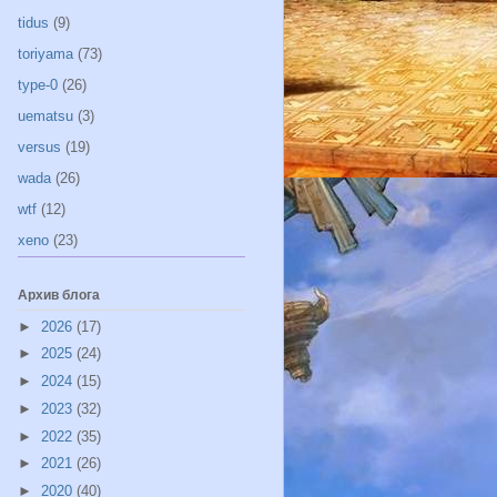
tidus
(9)
toriyama
(73)
type-0
(26)
uematsu
(3)
versus
(19)
wada
(26)
wtf
(12)
xeno
(23)
Архив блога
►
2026
(17)
►
2025
(24)
►
2024
(15)
►
2023
(32)
►
2022
(35)
►
2021
(26)
►
2020
(40)