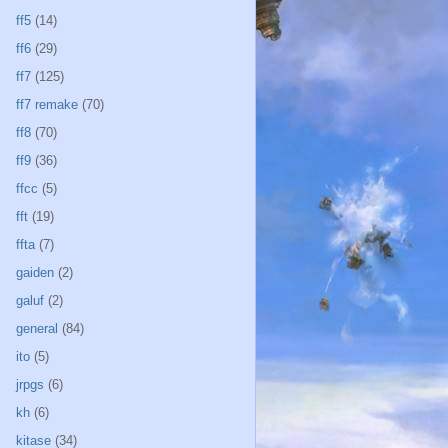
ff5
(14)
ff6
(29)
ff7
(125)
ff7 remake
(70)
ff8
(70)
ff9
(36)
ffcc
(5)
fft
(19)
ffta
(7)
gaiden
(2)
galuf
(2)
general
(84)
ito
(5)
jrpgs
(6)
kh
(6)
kitase
(34)