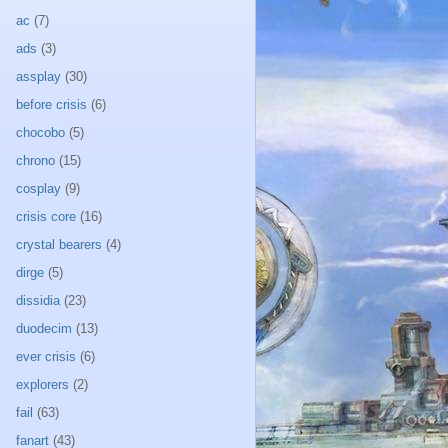
ac
(7)
ads
(3)
assplay
(30)
before crisis
(6)
chocobo
(5)
chrono
(15)
cosplay
(9)
crisis core
(16)
crystal bearers
(4)
dirge
(5)
dissidia
(23)
duodecim
(13)
ever crisis
(6)
explorers
(2)
fail
(63)
fanart
(43)