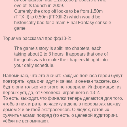
eve of its launch in 2009.
Currently the drop off looks to be from 1.50m
(FFXIII) to 0.50m (FFXIII-2) which would be
historically bad for a main Final Fantasy console
game.
Торияма рассказал про фф13-2:
The game's story is split into chapters, each
taking about 2 to 3 hours. It appears that one of
the goals was to make the chapters fit right into
your daily schedule.
Напоминаю, что это значит: каждые полчаса герои будут
повторять, куда они идут и зачем, и онечан таскете, как
будто они только что этого не говорили. Информация из
первых уст, да, от человека, игравшего в 13-2.
То есть, выходит, что финалки теперь делаются для того,
чтобыв них играть по часику в день в перерывах между
домом-2 и битвой экстрасенсов. О людях, готовых
хуячить часами подряд (то есть, о целевой аудитории),
уёбки не вспоминают.