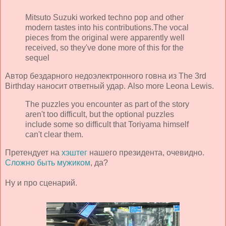
Mitsuto Suzuki worked techno pop and other
modern tastes into his contributions.The vocal
pieces from the original were apparently well
received, so they've done more of this for the
sequel
Автор бездарного недоэлектронного говна из The 3rd
Birthday наносит ответный удар. Also more Leona Lewis.
The puzzles you encounter as part of the story
aren't too difficult, but the optional puzzles
include some so difficult that Toriyama himself
can't clear them.
Претендует на
хэштег
нашего президента, очевидно.
Сложно быть мужиком
, да?
Ну и про сценарий.