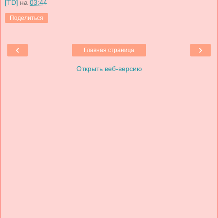
[TD]
на
03:44
Поделиться
‹
›
Главная страница
Открыть веб-версию