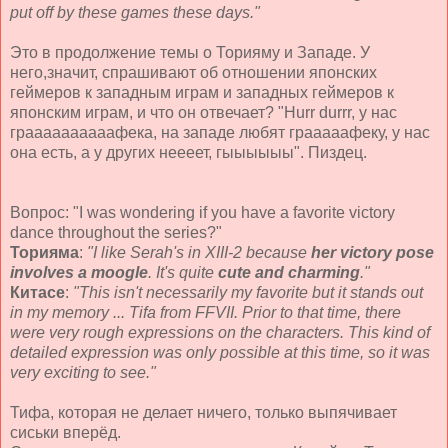
put off by these games these days."
Это в продолжение темы о Торияму и Западе. У
него,значит, спрашивают об отношении японских
геймеров к западным играм и западных геймеров к
японским играм, и что он отвечает? "Hurr durrr, у нас
граааааааааафека, на западе любят грааааафеку, у нас
она есть, а у других неееет, гыыыыыы". Пиздец.
Вопрос: "I was wondering if you have a favorite victory
dance throughout the series?"
Торияма
:
"I like Serah's in XIII-2 because
her victory pose
involves a moogle
. It's quite
cute and charming
."
Китасе
:
"This isn't necessarily my favorite but it stands out
in my memory ... Tifa from FFVII. Prior to that time, there
were very rough expressions on the characters. This kind of
detailed expression was only possible at this time, so it was
very exciting to see."
Тифа, которая не делает ничего, только выпячивает
сиськи вперёд.