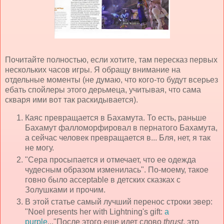
Почитайте полностью, если хотите, там пересказ первых
нескольких часов игры. Я обращу внимание на
отдельные моменты (не думаю, что кого-то будут всерьез
ебать спойлеры этого дерьмеца, учитывая, что сама
скваря ими вот так раскидывается).
Каяс превращается в Бахамута. То есть, раньше
Бахамут фалломорфировал в пернатого Бахамута,
а сейчас человек превращается в... Бля, нет, я так
не могу.
"Сера просыпается и отмечает, что ее одежда
чудесным образом изменилась". По-моему, такое
говно было acceptable в детских сказках с
Золушками и прочим.
В этой статье самый лучший перенос строки эвер:
"Noel presents her with Lightning's gift:
a
purple
..."После этого еще идет слово
thrust
, это