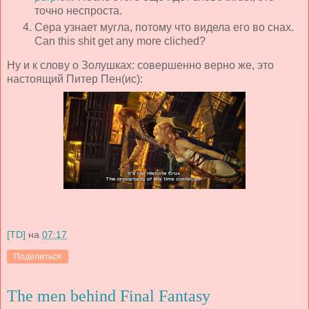
точно неспроста.
Сера узнает мугла, потому что видела его во снах.
Can this shit get any more cliched?
Ну и к слову о Золушках: совершенно верно же, это
настоящий Питер Пен(ис):
[TD]
на
07:17
Поделиться
The men behind Final Fantasy