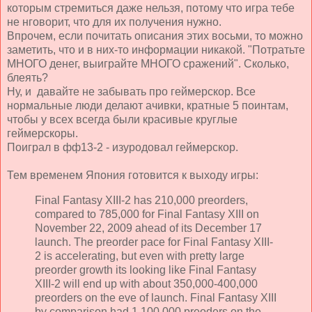
которым стремиться даже нельзя, потому что игра тебе
не нговорит, что для их получения нужно.
Впрочем, если почитать описания этих восьми, то можно
заметить, что и в них-то информации никакой. "Потратьте
МНОГО денег, выиграйте МНОГО сражений". Сколько,
блеять?
Ну, и давайте не забывать про геймерскор. Все
нормальные люди делают ачивки, кратные 5 поинтам,
чтобы у всех всегда были красивые круглые
геймерскоры.
Поиграл в фф13-2 - изуродовал геймерскор.
Тем временем Япония готовится к выходу игры:
Final Fantasy XIII-2 has 210,000 preorders,
compared to 785,000 for Final Fantasy XIII on
November 22, 2009 ahead of its December 17
launch. The preorder pace for Final Fantasy XIII-
2 is accelerating, but even with pretty large
preorder growth its looking like Final Fantasy
XIII-2 will end up with about 350,000-400,000
preorders on the eve of launch. Final Fantasy XIII
by comparison had 1,100,000 preoders on the