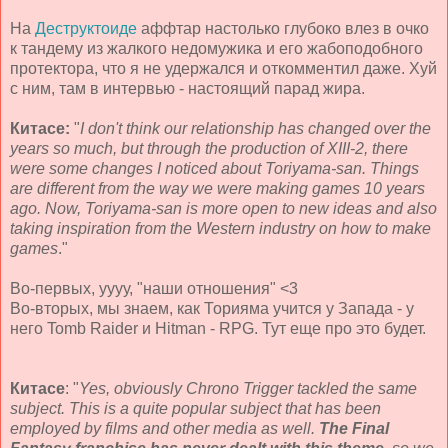
На
Деструктоиде
аффтар настолько глубоко влез в очко
к тандему из жалкого недомужика и его жабоподобного
протектора, что я не удержался и откомментил даже. Хуй
с ним, там в интервью - настоящий парад жира.
Китасе:
"
I don't think our relationship has changed over the
years so much, but through the production of XIII-2, there
were some changes I noticed about Toriyama-san. Things
are different from the way we were making games 10 years
ago. Now, Toriyama-san is more open to new ideas and also
taking inspiration from the Western industry on how to make
games
."
Во-первых, уууу, "наши отношения" <3
Во-вторых, мы знаем, как Торияма учится у Запада - у
него Tomb Raider и Hitman - RPG. Тут еще про это будет.
Китасе
: "
Yes, obviously Chrono Trigger tackled the same
subject. This is a quite popular subject that has been
employed by films and other media as well.
The Final