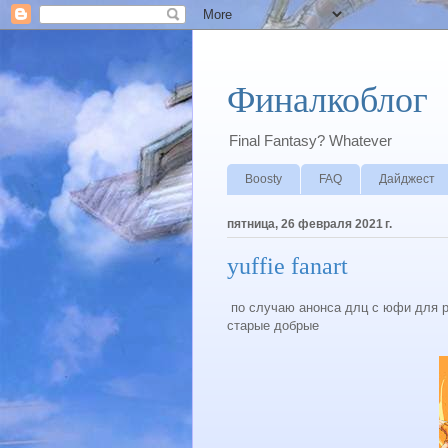
Финалкоблог
Final Fantasy? Whatever
Boosty
FAQ
Дайджест
пятница, 26 февраля 2021 г.
yuffie fanart
по случаю анонса длц с юфи для р
старые добрые