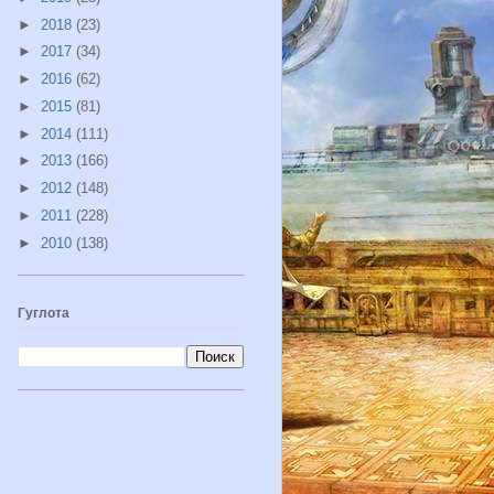
►
2018
(23)
►
2017
(34)
►
2016
(62)
►
2015
(81)
►
2014
(111)
►
2013
(166)
►
2012
(148)
►
2011
(228)
►
2010
(138)
Гуглота