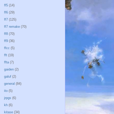
ff5
(14)
ff6
(29)
ff7
(125)
ff7 remake
(70)
ff8
(70)
ff9
(36)
ffcc
(5)
fft
(19)
ffta
(7)
gaiden
(2)
galuf
(2)
general
(84)
ito
(5)
jrpgs
(6)
kh
(6)
kitase
(34)