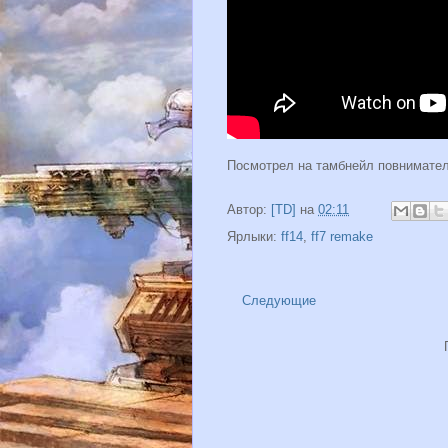
Посмотрел на тамбнейл повнимател
Автор:
[TD]
на
02:11
Ярлыки:
ff14
,
ff7 remake
Следующие