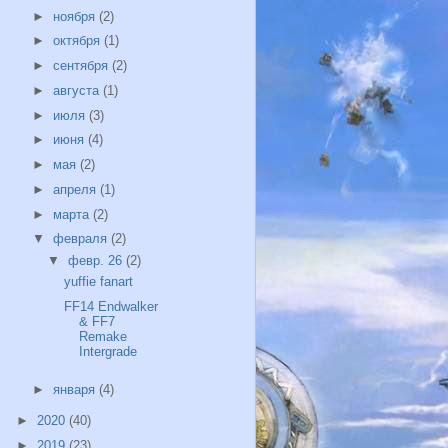
►
ноября
(2)
►
октября
(1)
►
сентября
(2)
►
августа
(1)
►
июля
(3)
►
июня
(4)
►
мая
(2)
►
апреля
(1)
►
марта
(2)
▼
февраля
(2)
▼
февр. 26
(2)
yuffie fanart
FF14 Endwalker
& FF7
Remake
Intergrade
►
января
(4)
►
2020
(40)
►
2019
(23)