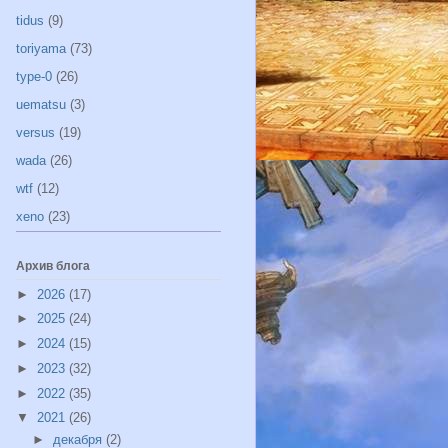
tidus
(9)
toriyama
(73)
type-0
(26)
uematsu
(3)
versus
(19)
wada
(26)
wtf
(12)
xeno
(23)
Архив блога
►
2026
(17)
►
2025
(24)
►
2024
(15)
►
2023
(32)
►
2022
(35)
▼
2021
(26)
►
декабря
(2)