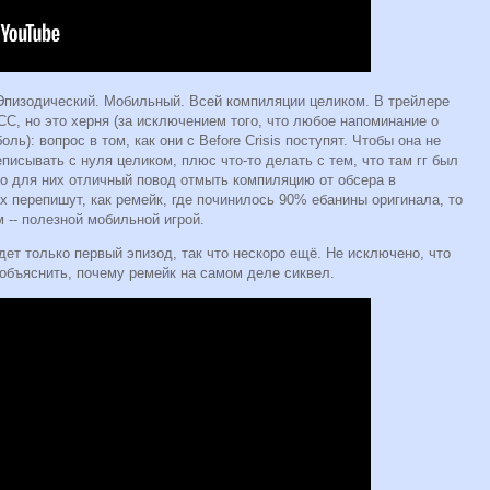
. Эпизодический. Мобильный. Всей компиляции целиком. В трейлере
СС, но это херня (за исключением того, что любое напоминание о
ль): вопрос в том, как они с Before Crisis поступят. Чтобы она не
писывать с нуля целиком, плюс что-то делать с тем, что там гг был
о для них отличный повод отмыть компиляцию от обсера в
их перепишут, как ремейк, где починилось 90% ебанины оригинала, то
м -- полезной мобильной игрой.
удет только первый эпизод, так что нескоро ещё. Не исключено, что
ы объяснить, почему ремейк на самом деле сиквел.