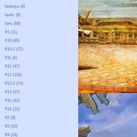
fanboys
(4)
fanfic
(9)
fans
(68)
ff1
(11)
ff10
(45)
ff10-2
(27)
ff11
(6)
ff12
(47)
ff13
(118)
ff13-2
(74)
ff14
(57)
ff15
(93)
ff16
(21)
ff2
(9)
ff3
(10)
ff4
(18)