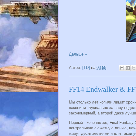
Дальше »
Автор:
[TD]
на
03:55
FF14 Endwalker & FF
Мы столько лет копили лимит хрони
накопили. Буквально за пару недел
закономерный, а второй даже лучше
Первый - конечно же, Final Fantas
центральную сюжетную линию, начат
живут десятилетиями и для такой у