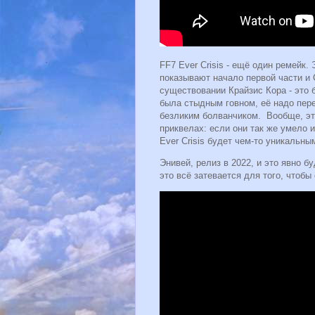
FF7 Ever Crisis - ещё один ремейк
показывают начало первой части и 
существовании Крайзис Кора - это бо
была стыдным говном, её надо пере
безликим болванчиком. Вообще, эт
приквелах: если они так же умело 
Ever Crisis будет чем-то уникальны
Энивей, релиз в 2022, и это явно б
это всё затевается для того, чтоб