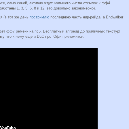
Все, само собой, активно ждут большого числа отсылок к фф4
аботаны 1, 3, 5, 6, 8 и 12, это довольно закономерно).
я (в тот же день
постримлю
последнюю часть нир-рейда, а Endwalker
дет фф7 ремейк на пс5. Бесплатный апгрейд до приличных текстур!
тому что к нему ещё и DLC про Юфи приложится.