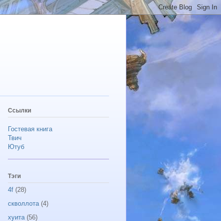
Ссылки
Гостевая книга
Твич
Ютуб
Тэги
4f
(28)
скволлота
(4)
хуита
(56)