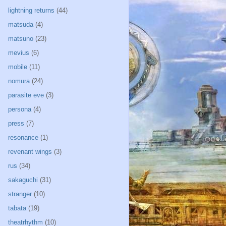
lightning returns
(44)
matsuda
(4)
matsuno
(23)
mevius
(6)
mobile
(11)
nomura
(24)
parasite eve
(3)
persona
(4)
press
(7)
resonance
(1)
revenant wings
(3)
rus
(34)
sakaguchi
(31)
stranger
(10)
tabata
(19)
theatrhythm
(10)