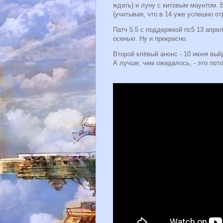
ждать) и луну с китовым маунтом. 
(учитывая, что в 14 уже успешно отр
Патч 5.5 с поддержкой пс5 13 апрел
осенью. Ну и прекрасно.
Второй клёвый анонс - 10 июня вый
А лучше, чем ожидалось, - это по