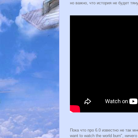
но важно, что история не будет тя
Пока что про 6.0 известно не так мн
want to watch the world burn", ниче