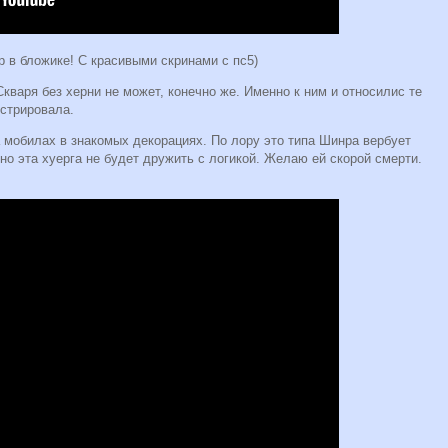
 в бложике! С красивыми скринами с пс5)
кваря без херни не может, конечно же. Именно к ним и относилис те
истрировала.
 на мобилах в знакомых декорациях. По лору это типа Шинра вербует
вно эта хуерга не будет дружить с логикой. Желаю ей скорой смерти.