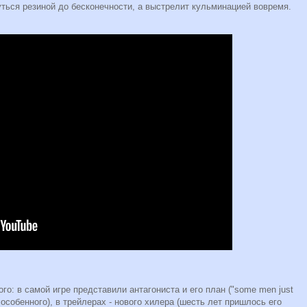
нуться резиной до бесконечности, а выстрелит кульминацией вовремя.
ого: в самой игре представили антагониста и его план ("some men just
го особенного), в трейлерах - нового хилера (шесть лет пришлось его