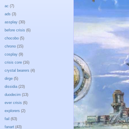
ac
(7)
ads
(3)
assplay
(30)
before crisis
(6)
chocobo
(5)
chrono
(15)
cosplay
(9)
crisis core
(16)
crystal bearers
(4)
dirge
(5)
dissidia
(23)
duodecim
(13)
ever crisis
(6)
explorers
(2)
fail
(63)
fanart
(43)