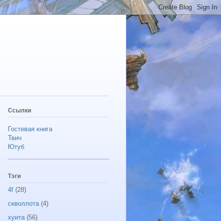
Ссылки
Гостевая книга
Твич
Ютуб
Тэги
4f
(28)
скволлота
(4)
хуита
(56)