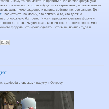
стория, и кому-то она может не нравиться. Но сейчас форум уже
ать с чистого листа. Сгрести/удалить старые темы, оставив только
уменьшить число разделов и начать, собственно, все заново. Для
т
- посмотрите, по-моему, это примерно то, что должно
 пустопорожнюю болтовню. Чистить/реорганизовывать форум я
 этого хотелось бы услышать мнения тех, кто, собственно, меня
енного форума: что нужно сделать, чтобы вы пришли туда и
ция
ых долбоёба с сиськами наружу к Ортросу.