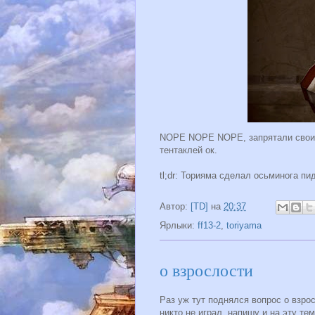
NOPE NOPE NOPE, запрятали свои с
тентаклей ок.
tl;dr: Торияма сделал осьминога п
Автор:
[TD]
на
20:37
Ярлыки:
ff13-2
,
toriyama
о взрослости
Раз уж тут поднялся вопрос о взрос
никто не играл, напишу и на эту те