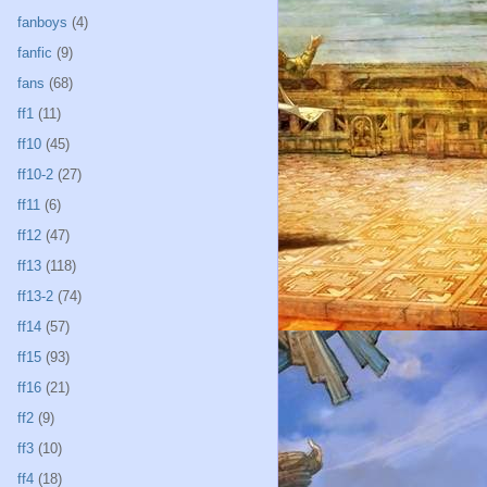
fanboys
(4)
fanfic
(9)
fans
(68)
ff1
(11)
ff10
(45)
ff10-2
(27)
ff11
(6)
ff12
(47)
ff13
(118)
ff13-2
(74)
ff14
(57)
ff15
(93)
ff16
(21)
ff2
(9)
ff3
(10)
ff4
(18)