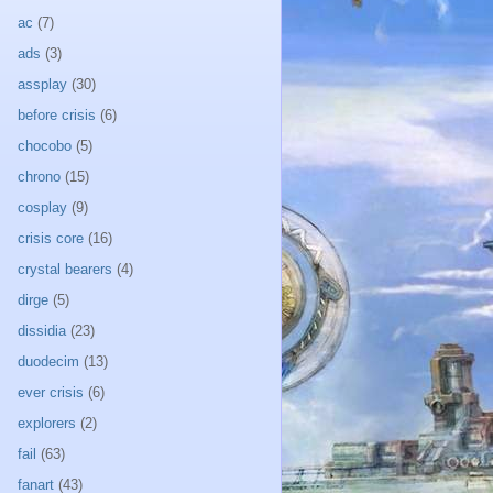
ac
(7)
ads
(3)
assplay
(30)
before crisis
(6)
chocobo
(5)
chrono
(15)
cosplay
(9)
crisis core
(16)
crystal bearers
(4)
dirge
(5)
dissidia
(23)
duodecim
(13)
ever crisis
(6)
explorers
(2)
fail
(63)
fanart
(43)