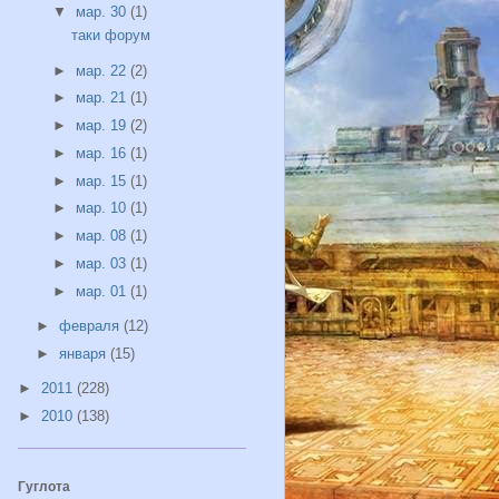
▼
мар. 30
(1)
таки форум
►
мар. 22
(2)
►
мар. 21
(1)
►
мар. 19
(2)
►
мар. 16
(1)
►
мар. 15
(1)
►
мар. 10
(1)
►
мар. 08
(1)
►
мар. 03
(1)
►
мар. 01
(1)
►
февраля
(12)
►
января
(15)
►
2011
(228)
►
2010
(138)
Гуглота