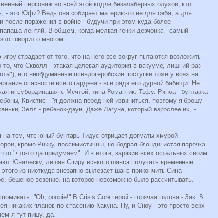
твенный персонаж во всей этой кодле безалаберных олухов, кто
ь, - это Юфи? Ведь она собирает материю-то не для себя, а для
 после поражения в войне - будучи при этом куда более
 папаша-лентяй. В общем, когда мелкая генки-девчонка - самый
это говорит о многом.
игру страдает от того, что на него все вокруг пытаются возложить
о то, что Скволл - этакая целевая аудитория в вакууме, лишний раз
ллота"); его необдуманные псевдогеройские поступки тоже у всех на
вергание опасности всего гардена - все ради его дурной бабищи. Не
чая инсубординация с Мечтой, типа Романтик. Тьфу. Риноа - бунтарка
ебоны, Квистис - "я должна перед ней извиниться, поэтому я брошу
ханьки, Зелл - ребенок-даун. Даже Лагуна, который взрослее их, -
я на том, что юный бунтарь Тидус отрицает догматы хмурой
ерои, кроме Рикку, пессимистичны, но бодрая блондинистая парочка
что "что-то да придумаем". И в итоге, заразив всех остальных своим
чают Юналеску, лишая Спиру всякого шанса получать временные
е этого из ниоткуда внезапно вылезает шанс прикончить Сина
е, бешеное везение, на которое невозможно было рассчитывать.
поминать. "Oh, poopie!" В Crisis Core герой - горячая голова - Зак. В
ея никаких планов по спасению Какуна. Ну, и Сноу - это просто верх
чем я тут пишу, да.