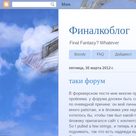
Финалкоблог
Final Fantasy? Whatever
Boosty
FAQ
Дайджест
пятница, 30 марта 2012 г.
таки форум
В фореверском посте мне многие п
проблема: у форума должен быть св
по очевидной причине: он мой личны
много работаю, и в бложике уже нед
хотелось бы, чтобы там был какой-
бложику прилагался сайт с контент
So I pulled a few strings, и тепер
поднимать, так что есть надежда ещ