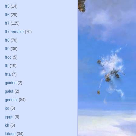
ff5
(14)
ff6
(29)
ff7
(125)
ff7 remake
(70)
ff8
(70)
ff9
(36)
ffcc
(5)
fft
(19)
ffta
(7)
gaiden
(2)
galuf
(2)
general
(84)
ito
(5)
jrpgs
(6)
kh
(6)
kitase
(34)