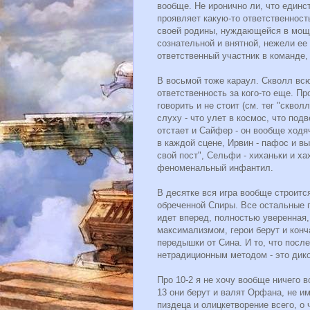
вообще. Не иронично ли, что единс
проявляет какую-то ответственност
своей родины, нуждающейся в мощи
сознательной и внятной, нежели ее
ответственный участник в команде, 
В восьмой тоже караул. Скволл всю 
ответственность за кого-то еще. Пр
говорить и не стоит (см. тег "скво
слуху - что улет в космос, что под
отстает и Сайфер - он вообще ходя
в каждой сцене, Ирвин - пафос и вы
свой пост", Сельфи - хиханьки и ха
феноменальный инфантил.
В десятке вся игра вообще строитс
обреченной Спиры. Все остальные г
идет вперед, полностью уверенная, 
максимализмом, герои берут и кон
передышки от Сина. И то, что посл
нетрадиционным методом - это дико
Про 10-2 я не хочу вообще ничего вс
13 они берут и валят Орфана, не им
пиздеца и олицкетворение всего, о 