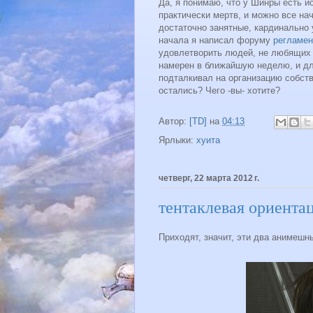
Да, я понимаю, что у Шинры есть и
практически мертв, и можно все нач
достаточно занятные, кардинально 
начала я написал форуму
регламен
удовлетворить людей, не любящих
намерен в ближайшую неделю, и для
подталкивал на организацию собств
остались? Чего -вы- хотите?
Автор:
[TD]
на
04:13
Ярлыки:
хуита
четверг, 22 марта 2012 г.
тентаклевая ориента
Приходят, значит, эти два анимешн