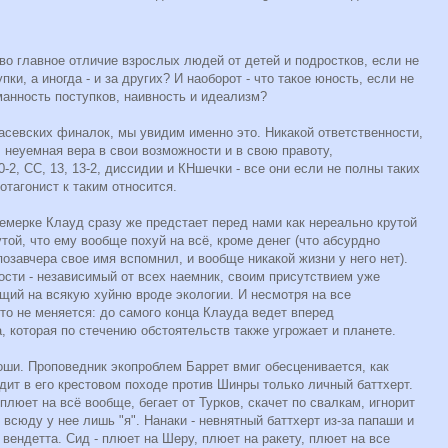
ово главное отличие взрослых людей от детей и подростков, если не
пки, а иногда - и за других? И наоборот - что такое юность, если не
анность поступков, наивность и идеализм?
асевских финалок, мы увидим именно это. Никакой ответственности,
 неуемная вера в свои возможности и в свою правоту,
0-2, СС, 13, 13-2, диссидии и КНшечки - все они если не полны таких
отагонист к таким относится.
емерке Клауд сразу же предстает перед нами как нереально крутой
той, что ему вообще похуй на всё, кроме денег (что абсурдно
позавчера свое имя вспомнил, и вообще никакой жизни у него нет).
тости - независимый от всех наемник, своим присутствием уже
й на всякую хуйню вроде экологии. И несмотря на все
о не меняется: до самого конца Клауда ведет вперед
, которая по стечению обстоятельств также угрожает и планете.
оши. Проповедник экопроблем Баррет вмиг обесценивается, как
одит в его крестовом походе против Шинры только личный баттхерт.
 плюет на всё вообще, бегает от Турков, скачет по свалкам, игнорит
 всюду у нее лишь "я". Нанаки - невнятный баттхерт из-за папаши и
вендетта. Сид - плюет на Шеру, плюет на ракету, плюет на все