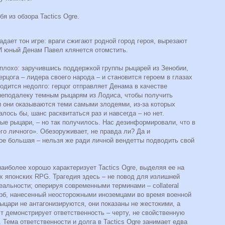
я из обзора Tactics Ogre.
дает тон игре: враги сжигают родной город героя, вырезают
 И юный Денам Павел клянется отомстить.
плохо: заручившись поддержкой группы рыцарей из Зенобии,
ерцога – лидера своего народа – и становится героем в глазах
одится недолго: герцог отправляет Денама в качестве
неподалеку темным рыцарям из Лодиса, чтобы получить
 и они оказываются теми самыми злодеями, из-за которых
алось бы, шанс расквитаться раз и навсегда – но нет.
ные рыцари, – но так получилось. Нас дезинформировали, что в
го личного». Обезоруживает, не правда ли? Да и
ое большая – нельзя же ради личной вендетты подводить свой
наиболее хорошо характеризует Tactics Ogre, выделяя ее на
х японских RPG. Трагедия здесь – не повод для излишней
реальности; оперируя современными терминами – collateral
рб, нанесенный неосторожными иноземцами во время военной
ыцари не антагонизируются, они показаны не жестокими, а
т демонстрирует ответственность – черту, не свойственную
. Тема ответственности и долга в Tactics Ogre занимает едва