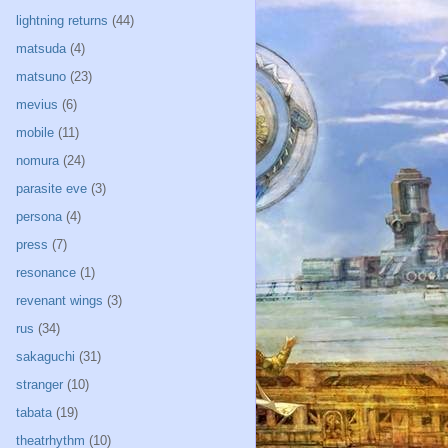
lightning returns
(44)
matsuda
(4)
matsuno
(23)
mevius
(6)
mobile
(11)
nomura
(24)
parasite eve
(3)
persona
(4)
press
(7)
resonance
(1)
revenant wings
(3)
rus
(34)
sakaguchi
(31)
stranger
(10)
tabata
(19)
theatrhythm
(10)