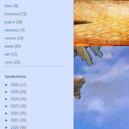
tidus
(9)
toriyama
(73)
type-0
(26)
uematsu
(3)
versus
(19)
wada
(26)
wtf
(12)
xeno
(23)
Архив блога
►
2026
(17)
►
2025
(24)
►
2024
(15)
►
2023
(32)
►
2022
(35)
►
2021
(26)
►
2020
(40)