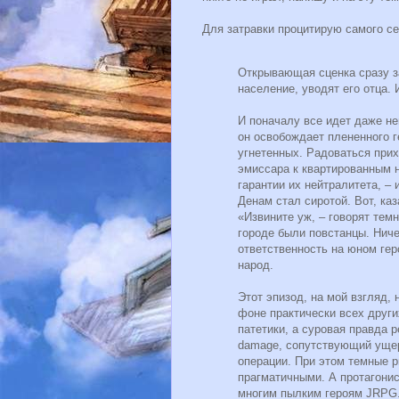
Для затравки процитирую самого себ
Открывающая сценка сразу за
население, уводят его отца.
И поначалу все идет даже не
он освобождает плененного г
угнетенных. Радоваться прих
эмиссара к квартированным 
гарантии их нейтралитета, –
Денам стал сиротой. Вот, каз
«Извините уж, – говорят тем
городе были повстанцы. Ниче
ответственность на юном гер
народ.
Этот эпизод, на мой взгляд, 
фоне практически всех други
патетики, а суровая правда 
damage
, сопутствующий уще
операции. При этом темные р
прагматичными. А протагонис
многим пылким героям
JRPG