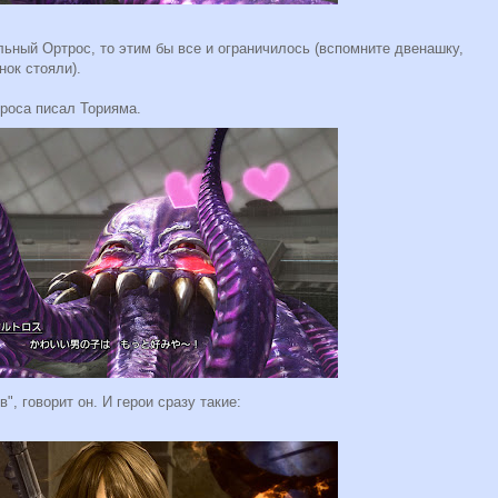
альный Ортрос, то этим бы все и ограничилось (вспомните двенашку,
нок стояли).
троса писал Торияма.
, говорит он. И герои сразу такие: