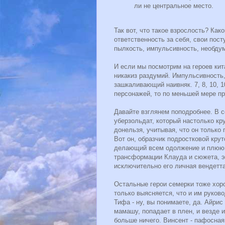
ли не центральное место.
Так вот, что такое взрослость? Как
ответственность за себя, свои посту
пылкость, импульсивность, необдум
И если мы посмотрим на героев кит
никакиз раздумий. Импульсивность,
зашкаливающий наивняк. 7, 8, 10, 1
персонажей, то по меньшей мере пр
Давайте взглянем поподробнее. В с
уберзольдат, который настолько кру
донельзя, учитывая, что он только 
Вот он, образчик подростковой кру
делающий всем одолжение и плюющи
трансформации Клауда и сюжета, эт
исключительно его личная вендетта
Остальные герои семерки тоже хор
только выясняется, что и им руков
Тифа - ну, вы понимаете, да. Айрис
мамашу, попадает в плен, и везде и
больше ничего. Винсент - пафосная 