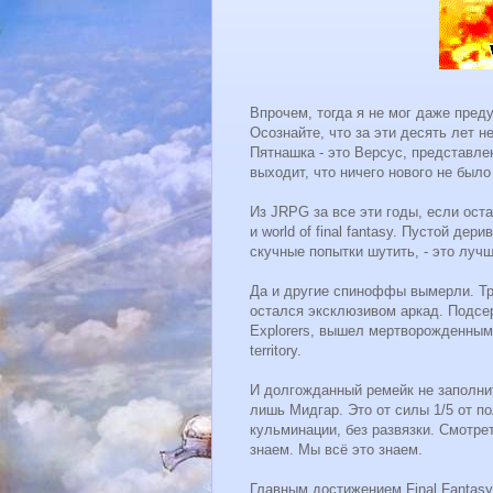
Впрочем, тогда я не мог даже пред
Осознайте, что за эти десять лет н
Пятнашка - это Версус, представле
выходит, что ничего нового не было
Из JRPG за все эти годы, если ос
и world of final fantasy. Пустой де
скучные попытки шутить, - это луч
Да и другие спиноффы вымерли. Тре
остался эксклюзивом аркад. Подсери
Explorers, вышел мертворожденным. 
territory.
И долгожданный ремейк не заполнит
лишь Мидгар. Это от силы 1/5 от п
кульминации, без развязки. Смотре
знаем. Мы всё это знаем.
Главным достижением Final Fantasy