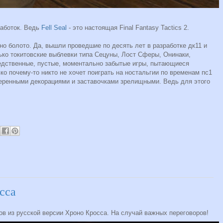
работок. Ведь
Fell Seal
- это настоящая Final Fantasy Tactics 2.
но болото. Да, вышли проведшие по десять лет в разработке дк11 и
лько токитовские выблевки типа Сецуны, Лост Сферы, Онинаки,
едственные, пустые, моментально забытые игры, пытающиеся
ко почему-то никто не хочет поиграть на ностальгии по временам пс1
деренными декорациями и заставочками зрелищными. Ведь для этого
сса
в из русской версии Хроно Кросса. На случай важных переговоров!