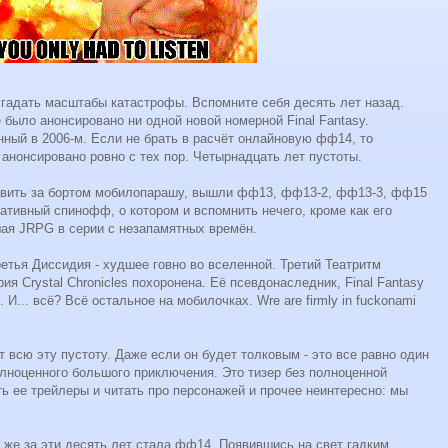
угадать масштабы катастрофы. Вспомните себя десять лет назад.
е было анонсировано ни одной новой номерной Final Fantasy.
нный в 2006-м. Если не брать в расчёт онлайновую фф14, то
 анонсировано ровно с тех пор. Четырнадцать лет пустоты.
тавить за бортом мобилопарашу, вышли фф13, фф13-2, фф13-3, фф15
ривативный спинофф, о котором и вспомнить нечего, кроме как его
шая JRPG в серии с незапамятных времён.
тья Диссидия - худшее говно во вселенной. Третий Театритм
я Crystal Chronicles похоронена. Её псевдонаследник, Final Fantasy
И... всё? Всё остальное на мобилочках. Wre are firmly in fuckonami
 всю эту пустоту. Даже если он будет толковым - это все равно один
олноценного большого приключения. Это тизер без полноценной
ть ее трейлеры и читать про персонажей и прочее неинтересно: мы
 же за эти десять лет стала фф14. Появившись на свет гадким