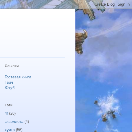
Ссылки
Гостевая книга
Твич
Ютуб
Тэги
4f
(28)
скволлота
(4)
хуита
(56)