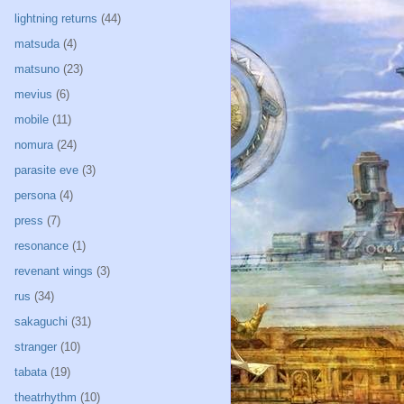
lightning returns
(44)
matsuda
(4)
matsuno
(23)
mevius
(6)
mobile
(11)
nomura
(24)
parasite eve
(3)
persona
(4)
press
(7)
resonance
(1)
revenant wings
(3)
rus
(34)
sakaguchi
(31)
stranger
(10)
tabata
(19)
theatrhythm
(10)