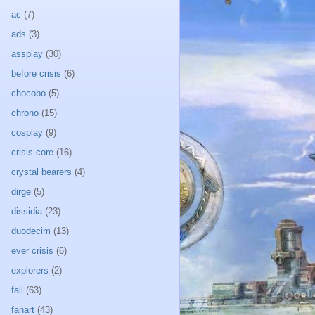
ac
(7)
ads
(3)
assplay
(30)
before crisis
(6)
chocobo
(5)
chrono
(15)
cosplay
(9)
crisis core
(16)
crystal bearers
(4)
dirge
(5)
dissidia
(23)
duodecim
(13)
ever crisis
(6)
explorers
(2)
fail
(63)
fanart
(43)