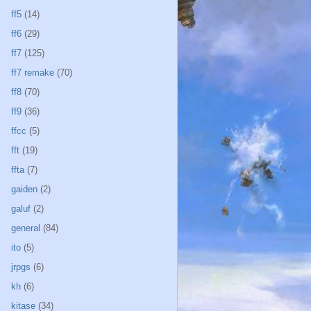
ff5
(14)
ff6
(29)
ff7
(125)
ff7 remake
(70)
ff8
(70)
ff9
(36)
ffcc
(5)
fft
(19)
ffta
(7)
gaiden
(2)
galuf
(2)
general
(84)
ito
(5)
jrpgs
(6)
kh
(6)
kitase
(34)