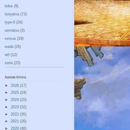
tidus
(9)
toriyama
(73)
type-0
(26)
uematsu
(3)
versus
(19)
wada
(26)
wtf
(12)
xeno
(23)
Архив блога
►
2026
(17)
►
2025
(24)
►
2024
(15)
►
2023
(32)
►
2022
(35)
►
2021
(26)
►
2020
(40)