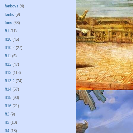
fanboys
(4)
fanfic
(9)
fans
(68)
ff1
(11)
ff10
(45)
ff10-2
(27)
ff11
(6)
ff12
(47)
ff13
(118)
ff13-2
(74)
ff14
(57)
ff15
(93)
ff16
(21)
ff2
(9)
ff3
(10)
ff4
(18)