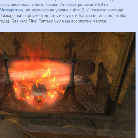
пор становилась только краше. Из новых релизов 2019-го
Метакритику
; её метаскор на уровне с фф12. И пока что команда
 Скваре всё ещё умеет делать и круто, и быстро (в смысле, чтобы
ода). Без него Final Fantasy была бы абсолютно мертва.