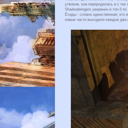
утёнком, она переродилась и с тех 
Shadowbringers уверенно в топ-3 по
Ёсиды - словно единственная, кто в
новые части выходили каждые два г