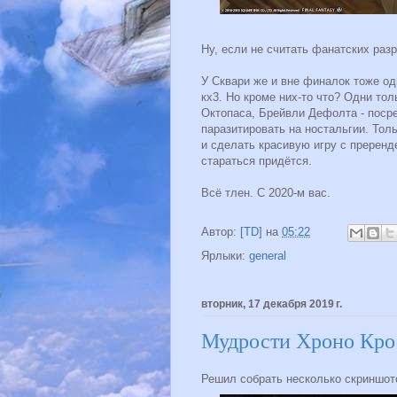
Ну, если не считать фанатских раз
У Сквари же и вне финалок тоже од
кх3. Но кроме них-то что? Одни то
Октопаса, Брейвли Дефолта - поср
паразитировать на ностальгии. Толь
и сделать красивую игру с пререн
стараться придётся.
Всё тлен. С 2020-м вас.
Автор:
[TD]
на
05:22
Ярлыки:
general
вторник, 17 декабря 2019 г.
Мудрости Хроно Кро
Решил собрать несколько скриншото