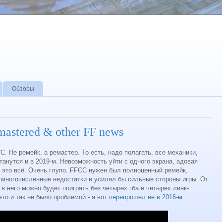
Обзоры
mastered & other FF news
. Не ремейк, а ремастер. То есть, надо полагать, все механики,
танутся и в 2019-м. Невозможность уйти с одного экрана, адовая
 это всё. Очень глупо. FFCC нужен был полноценный ремейк,
 многочисленные недостатки и усилял бы сильные стороны игры. От
 в него можно будет поиграть без четырех гба и четырех линк-
то и так не было проблемой - я вот
перепрошел ее в 2016-м
.