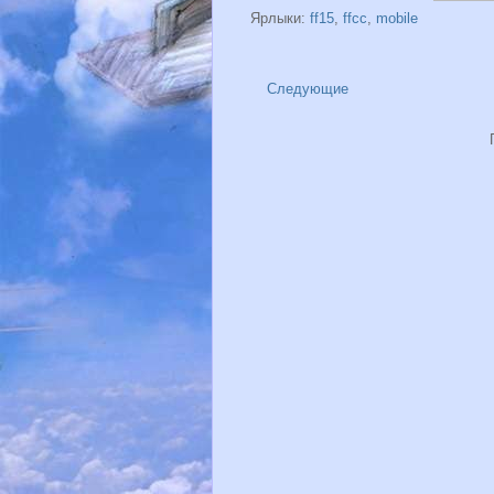
Ярлыки:
ff15
,
ffcc
,
mobile
Следующие