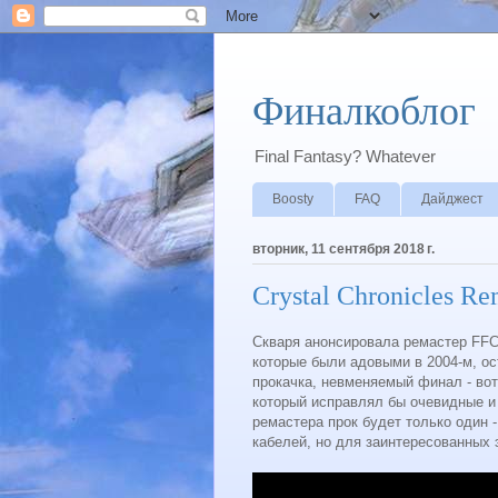
Финалкоблог
Final Fantasy? Whatever
Boosty
FAQ
Дайджест
вторник, 11 сентября 2018 г.
Crystal Chronicles Re
Скваря анонсировала ремастер FFCC
которые были адовыми в 2004-м, ос
прокачка, невменяемый финал - вот
который исправлял бы очевидные и
ремастера прок будет только один -
кабелей, но для заинтересованных э