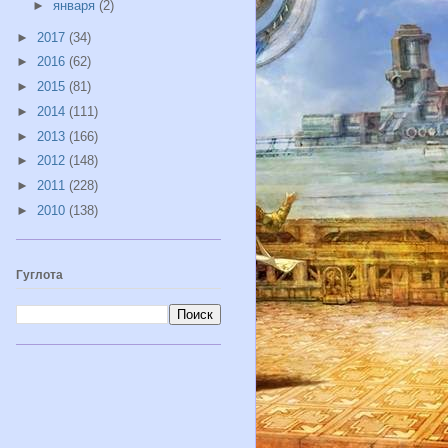
►
января
(2)
►
2017
(34)
►
2016
(62)
►
2015
(81)
►
2014
(111)
►
2013
(166)
►
2012
(148)
►
2011
(228)
►
2010
(138)
Гуглота