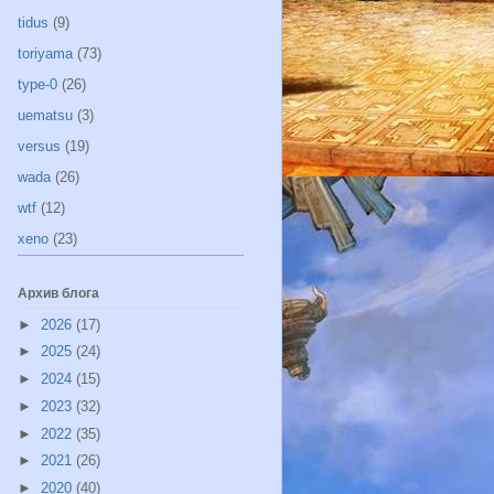
tidus
(9)
toriyama
(73)
type-0
(26)
uematsu
(3)
versus
(19)
wada
(26)
wtf
(12)
xeno
(23)
Архив блога
►
2026
(17)
►
2025
(24)
►
2024
(15)
►
2023
(32)
►
2022
(35)
►
2021
(26)
►
2020
(40)