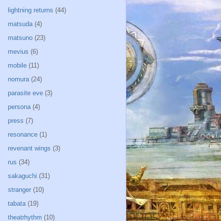
lightning returns
(44)
matsuda
(4)
matsuno
(23)
mevius
(6)
mobile
(11)
nomura
(24)
parasite eve
(3)
persona
(4)
press
(7)
resonance
(1)
revenant wings
(3)
rus
(34)
sakaguchi
(31)
stranger
(10)
tabata
(19)
theatrhythm
(10)