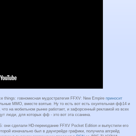
ice things: говномесная мудостратегия FFXV: New Empire
приносит
альные ММО, вместе взятые. Ну то есть вот есть охуительная фф14 и
о, что на мобильном рынке работает, и зафорсенный рекламой из всех
дут люди, для которых фф - это вот эта ссанина.
: они сделали HD-переиздание FFXV Pocket Edition и выпустили его
которой изначально был в даунгрейде графики, получила апгрейд