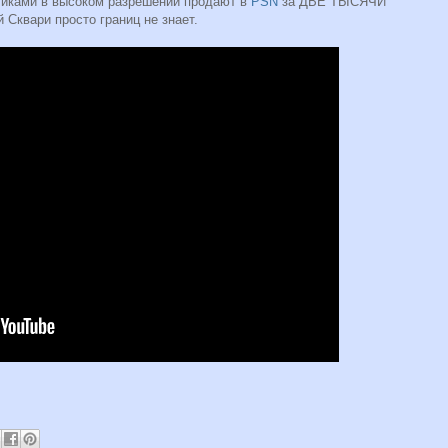
бликами в высоком разрешении продают в
PSN
за ДВЕ ТЫСЯЧИ
квари просто границ не знает.