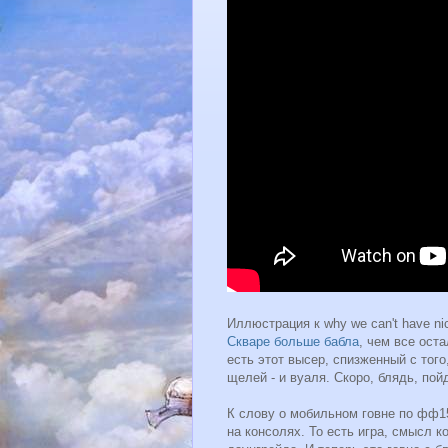
Иллюстрация к why we can't have n
Скваре больше бабла
, чем все ост
есть этот высер, спизженный с тог
щелей - и вуаля. Скоро, блядь, пой
К слову о мобильном говне по фф15
на консолях. То есть игра, смысл 