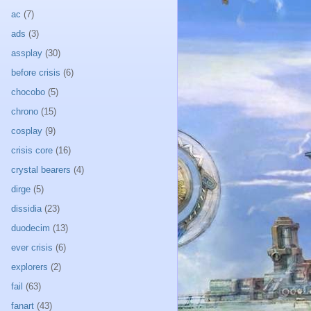
ac
(7)
ads
(3)
assplay
(30)
before crisis
(6)
chocobo
(5)
chrono
(15)
cosplay
(9)
crisis core
(16)
crystal bearers
(4)
dirge
(5)
dissidia
(23)
duodecim
(13)
ever crisis
(6)
explorers
(2)
fail
(63)
fanart
(43)