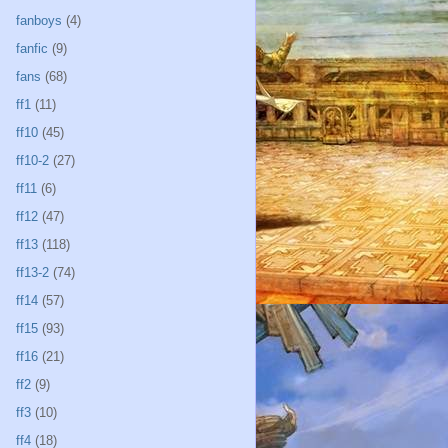
fanboys
(4)
fanfic
(9)
fans
(68)
ff1
(11)
ff10
(45)
ff10-2
(27)
ff11
(6)
ff12
(47)
ff13
(118)
ff13-2
(74)
ff14
(57)
ff15
(93)
ff16
(21)
ff2
(9)
ff3
(10)
ff4
(18)