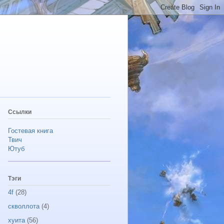
Ссылки
Гостевая книга
Твич
Ютуб
Тэги
4f
(28)
скволлота
(4)
хуита
(56)