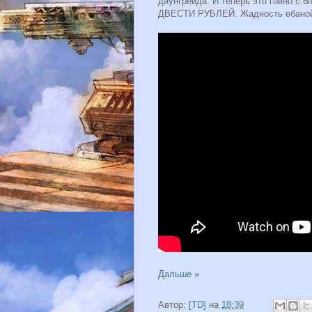
даунгрейда. И теперь это говно с 
ДВЕСТИ РУБЛЕЙ. Жадность ебаной С
Дальше »
Автор:
[TD]
на
18:39