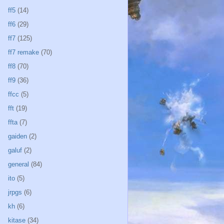
ff5
(14)
ff6
(29)
ff7
(125)
ff7 remake
(70)
ff8
(70)
ff9
(36)
ffcc
(5)
fft
(19)
ffta
(7)
gaiden
(2)
galuf
(2)
general
(84)
ito
(5)
jrpgs
(6)
kh
(6)
kitase
(34)