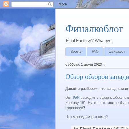
Финалкоблог
Final Fantasy? Whatever
Boosty
FAQ
Дайджест
суббота, 1 июля 2023 г.
Обзор обзоров западн
Давайте разберем, что западным иг
Вот
IGN
выходит в эфир с абсолютно
Fantasy 16". Ну то есть можно был
годовасик?
Что мы видим в тексте?