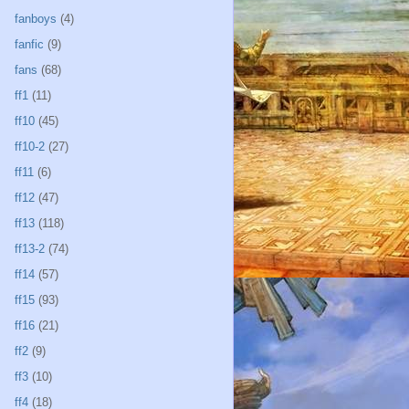
fanboys
(4)
fanfic
(9)
fans
(68)
ff1
(11)
ff10
(45)
ff10-2
(27)
ff11
(6)
ff12
(47)
ff13
(118)
ff13-2
(74)
ff14
(57)
ff15
(93)
ff16
(21)
ff2
(9)
ff3
(10)
ff4
(18)