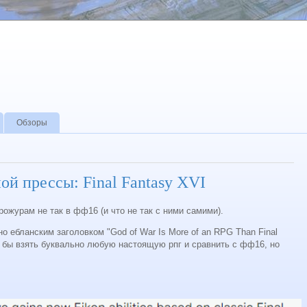
Обзоры
ой прессы: Final Fantasy XVI
рожурам не так в фф16 (и что не так с ними самими).
 ебланским заголовком "God of War Is More of an RPG Than Final
о бы взять буквально любую настоящую рпг и сравнить с фф16, но