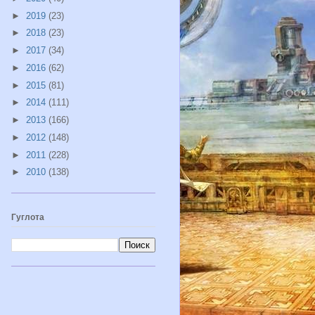
►
2019
(23)
►
2018
(23)
►
2017
(34)
►
2016
(62)
►
2015
(81)
►
2014
(111)
►
2013
(166)
►
2012
(148)
►
2011
(228)
►
2010
(138)
Гуглота