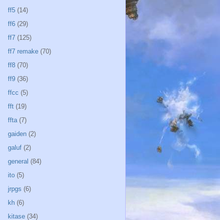
ff5
(14)
ff6
(29)
ff7
(125)
ff7 remake
(70)
ff8
(70)
ff9
(36)
ffcc
(5)
fft
(19)
ffta
(7)
gaiden
(2)
galuf
(2)
general
(84)
ito
(5)
jrpgs
(6)
kh
(6)
kitase
(34)