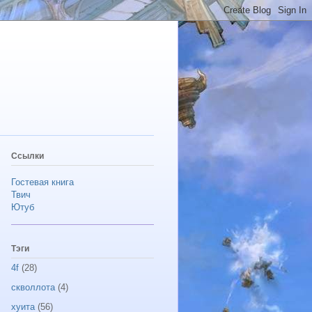
Ссылки
Гостевая книга
Твич
Ютуб
Тэги
4f
(28)
скволлота
(4)
хуита
(56)