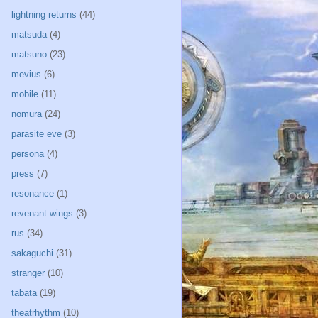
lightning returns
(44)
matsuda
(4)
matsuno
(23)
mevius
(6)
mobile
(11)
nomura
(24)
parasite eve
(3)
persona
(4)
press
(7)
resonance
(1)
revenant wings
(3)
rus
(34)
sakaguchi
(31)
stranger
(10)
tabata
(19)
theatrhythm
(10)