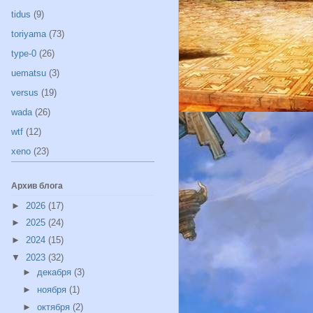
tidus
(9)
toriyama
(73)
type-0
(26)
uematsu
(3)
versus
(19)
wada
(26)
wtf
(12)
xeno
(23)
Архив блога
►
2026
(17)
►
2025
(24)
►
2024
(15)
▼
2023
(32)
►
декабря
(3)
►
ноября
(1)
►
октября
(2)