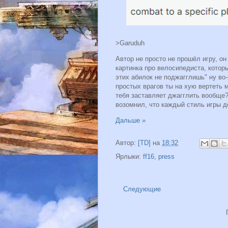
>Garuduh
Автор не просто не прошёл игру, он
картинка про велосипедиста, которы
этих абилок не поджагглишь" ну во-
простых врагов ты на хую вертеть 
тебя заставляет джагглить вообще?
возомнил, что каждый стиль игры 
Дальше »
Автор:
[TD]
на
18:32
Ярлыки:
ff16
,
press
Следующие