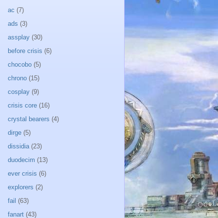
ac
(7)
ads
(3)
assplay
(30)
before crisis
(6)
chocobo
(5)
chrono
(15)
cosplay
(9)
crisis core
(16)
crystal bearers
(4)
dirge
(5)
dissidia
(23)
duodecim
(13)
ever crisis
(6)
explorers
(2)
fail
(63)
fanart
(43)