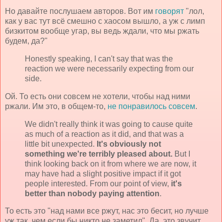
Но давайте послушаем авторов. Вот им
говорят
"лол,
как у вас тут всё смешно с хаосом вышло, а уж с лимп
бизкитом вообще угар, вы ведь ждали, что мы ржать
будем, да?"
Honestly speaking, I can't say that was the
reaction we were necessarily expecting from our
side.
Ой. То есть они совсем не хотели, чтобы над ними
ржали. Им это, в общем-то,
не понравилось совсем
.
We didn't really think it was going to cause quite
as much of a reaction as it did, and that was a
little bit unexpected.
It's obviously not
something we're terribly pleased about.
But I
think looking back on it from where we are now, it
may have had a slight positive impact if it got
people interested. From our point of view,
it's
better than nobody paying attention
.
То есть это "над нами все ржут, нас это бесит, но лучше
уж так, чем если бы никто не заметил". Да, это звучит