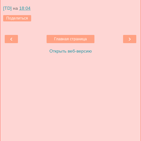
[TD]
на
18:04
Поделиться
‹
›
Главная страница
Открыть веб-версию