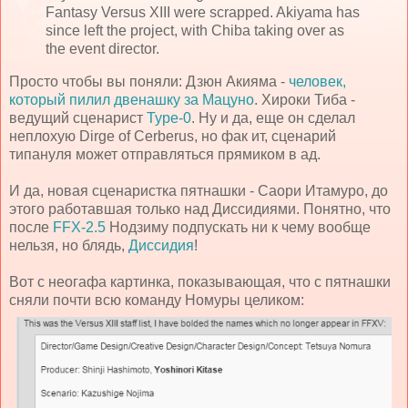
Fantasy Versus XIII were scrapped. Akiyama has
since left the project, with Chiba taking over as
the event director.
Просто чтобы вы поняли: Дзюн Акияма -
человек,
который пилил двенашку за Мацуно
. Хироки Тиба -
ведущий сценарист
Type-0
. Ну и да, еще он сделал
неплохую Dirge of Cerberus, но фак ит, сценарий
типануля может отправляться прямиком в ад.
И да, новая сценаристка пятнашки - Саори Итамуро, до
этого работавшая только над Диссидиями. Понятно, что
после
FFX-2.5
Нодзиму подпускать ни к чему вообще
нельзя, но блядь,
Диссидия
!
Вот с неогафа картинка, показывающая, что с пятнашки
сняли почти всю команду Номуры целиком: