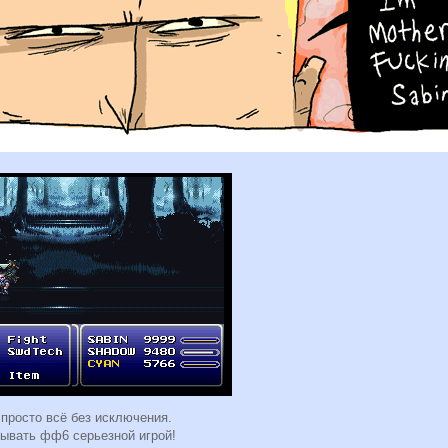
 просто всё без исключения.
азывать фф6 серьезной игрой!