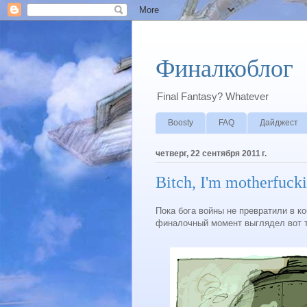
Финалкоблог
Final Fantasy? Whatever
Boosty
FAQ
Дайджест
четверг, 22 сентября 2011 г.
Bitch, I'm motherfucki
Пока бога войны не превратили в к
финалочный момент выглядел вот т