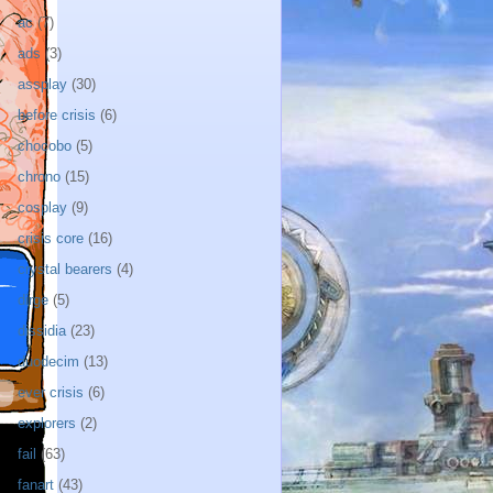
ac
(7)
ads
(3)
assplay
(30)
before crisis
(6)
chocobo
(5)
chrono
(15)
cosplay
(9)
crisis core
(16)
crystal bearers
(4)
dirge
(5)
dissidia
(23)
duodecim
(13)
ever crisis
(6)
explorers
(2)
fail
(63)
fanart
(43)