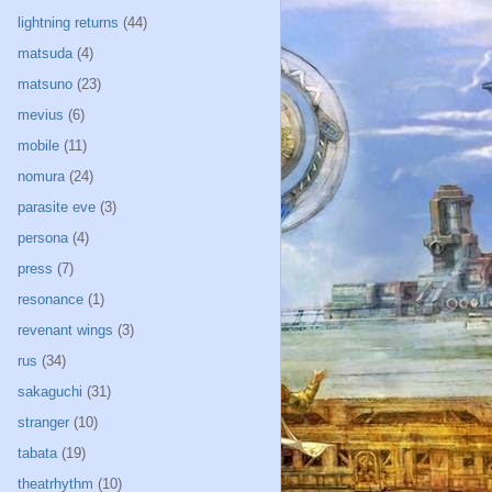
lightning returns
(44)
matsuda
(4)
matsuno
(23)
mevius
(6)
mobile
(11)
nomura
(24)
parasite eve
(3)
persona
(4)
press
(7)
resonance
(1)
revenant wings
(3)
rus
(34)
sakaguchi
(31)
stranger
(10)
tabata
(19)
theatrhythm
(10)