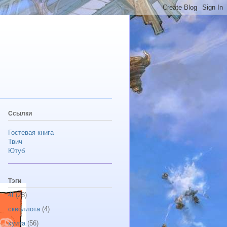
Ссылки
Гостевая книга
Твич
Ютуб
Тэги
4f
(28)
скволлота
(4)
хуита
(56)