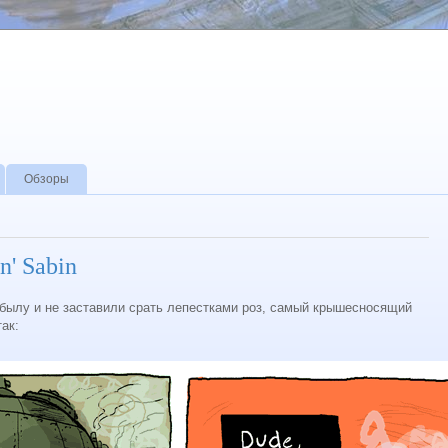
Обзоры
n' Sabin
обылу и не заставили срать лепестками роз, самый крышесносящий
ак: