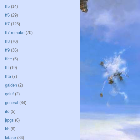
ff5
(14)
ff6
(29)
ff7
(125)
ff7 remake
(70)
ff8
(70)
ff9
(36)
ffcc
(5)
fft
(19)
ffta
(7)
gaiden
(2)
galuf
(2)
general
(84)
ito
(5)
jrpgs
(6)
kh
(6)
kitase
(34)