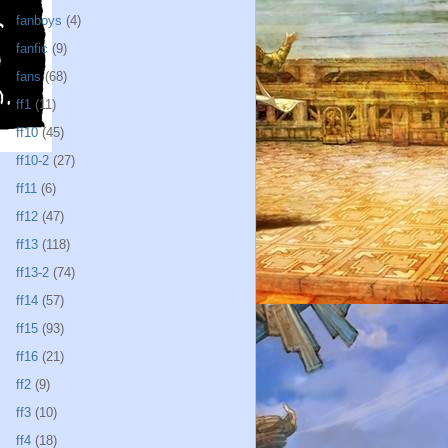
fanboys
(4)
fanfic
(9)
fans
(68)
ff1
(11)
ff10
(45)
ff10-2
(27)
ff11
(6)
ff12
(47)
ff13
(118)
ff13-2
(74)
ff14
(57)
ff15
(93)
ff16
(21)
ff2
(9)
ff3
(10)
ff4
(18)