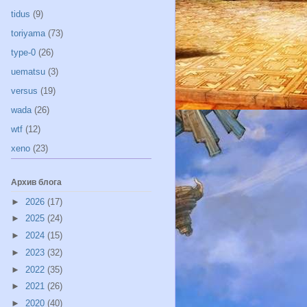
tidus
(9)
toriyama
(73)
type-0
(26)
uematsu
(3)
versus
(19)
wada
(26)
wtf
(12)
xeno
(23)
Архив блога
►
2026
(17)
►
2025
(24)
►
2024
(15)
►
2023
(32)
►
2022
(35)
►
2021
(26)
►
2020
(40)