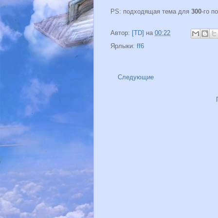
PS: подходящая тема для
300
-го п
Автор:
[TD]
на
00:22
Ярлыки:
ff6
Следующие