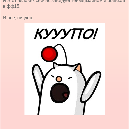
И этот человек сейчас заведует геймдизайном и боевкой
в фф15.
И всё, пиздец.