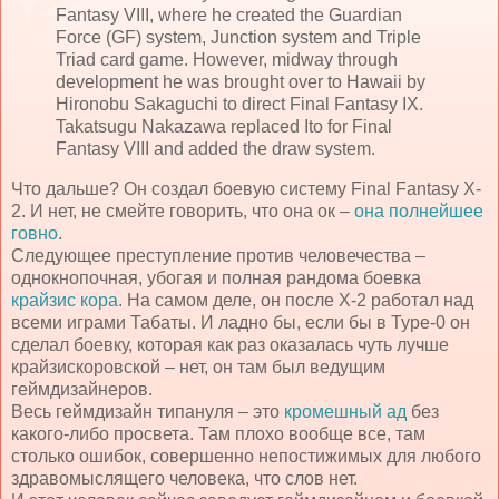
Fantasy VIII, where he created the Guardian
Force (GF) system, Junction system and Triple
Triad card game. However, midway through
development he was brought over to Hawaii by
Hironobu Sakaguchi to direct Final Fantasy IX.
Takatsugu Nakazawa replaced Ito for Final
Fantasy VIII and added the draw system.
Что дальше? Он создал боевую систему Final Fantasy X-
2. И нет, не смейте говорить, что она ок –
она полнейшее
говно
.
Следующее преступление против человечества –
однокнопочная, убогая и полная рандома боевка
крайзис кора
. На самом деле, он после Х-2 работал над
всеми играми Табаты. И ладно бы, если бы в Type-0 он
сделал боевку, которая как раз оказалась чуть лучше
крайзискоровской – нет, он там был ведущим
геймдизайнеров.
Весь геймдизайн типануля – это
кромешный ад
без
какого-либо просвета. Там плохо вообще все, там
столько ошибок, совершенно непостижимых для любого
здравомыслящего человека, что слов нет.