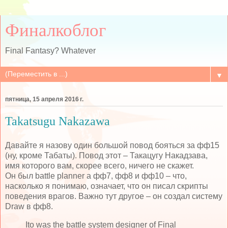
Финалкоблог
Final Fantasy? Whatever
▼
пятница, 15 апреля 2016 г.
Takatsugu Nakazawa
Давайте я назову один большой повод бояться за фф15
(ну, кроме Табаты). Повод этот – Такацугу Накадзава,
имя которого вам, скорее всего, ничего не скажет.
Он был
battle
planner
а фф7, фф8 и фф10 – что,
насколько я понимаю, означает, что он писал скрипты
поведения врагов. Важно тут другое – он создал систему
Draw
в фф8.
Ito was the battle system designer of Final