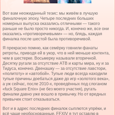
Вот вам неожиданный тезис: мы живём в лучшую
финалочную эпоху. Четыре последних больших
номерных выпуска оказались отличными — такого
раньше не было просто никогда. И, конечно же, все они
оказались «противоречивыми» — но, блядь, каждая
финалка после шестой была противоречивой.
Я прекрасно помню, как семёрку говнили фанаты
ретроты, приводя ей в укор, что в ней меньше контента,
чем в шестерке. Восьмерку называли вторичной.
Десятку ругали за отсутствие АТВ и карты мира, ну и за
Тидуса, конечно. Двенашку — за отсутствие лавстори,
«политоту» и «автобой». Тупые люди всегда находили
тупые причины доебаться даже до игр «золотого века»,
а уж сейчас, после 2010-х, проведённых под слоганом
«
fuck Square Enix
» (не без моего участия), ругать
финалки давно уже вошло в привычку. Но от вредных
привычек стоит отказываться.
Вот и в адрес последних финалок сыплются упрёки, и
всё чаще необоснованные.
FFXIV
я тут оставлю в