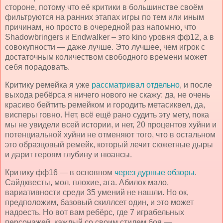
стороне, потому что её критики в большинстве своём
фильтруются на ранних этапах игры по тем или иным
причинам, но просто в очередной раз напомню, что
Shadowbringers
и
Endwalker –
это
kino
уровня фф12, а в
совокупности — даже лучше. Это лучшее, чем игрок с
достаточным количеством свободного времени может
себя порадовать.
Критику ремейка я уже
рассматривал
отдельно
, и после
выхода ребёрса я ничего нового не скажу: да, не очень
красиво бейтить ремейком и городить метасиквел, да,
висперы говно. Нет, всё ещё рано судить эту мету, пока
мы не увидели всей истории, и нет, 20 процентов хуйни и
потенциальной хуйни не отменяют того, что в остальном
это образцовый ремейк, который лечит сюжетные дыры
и дарит героям глубину и нюансы.
Критику фф16 — в основном
через
дурные
обзоры
.
Сайдквесты, мол, плохие, ага. Абилок мало,
вариативности среди 35 умений не нашли. Но ок,
предположим, базовый скиллсет один, и это может
надоесть. Но вот вам ребёрс, где 7 играбельных
персонажей, каждый со своим стилем боя —