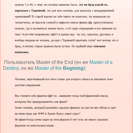
пункты 5 и 49, к чему это вообще написано было,
это же бред какой-то,
переспать с Ториямой
, это для кого вообще, для школоты с нетрадиционной
ориентацией? В старой версии ты себе такого не позволил, ты нормально по
человечески, не брызгая слюной и пафосом описал фаната фф, присутствовали
пункты, где и посмеяться можно было, а тут одно отвращение и все написано по
типу "если тебе понравилась фф13 и кризис кор - ты лох, школота, дрочишь и
вообще нихрена не человек, да еще с Ториямой переспать готов" вот потому это и
бред, и потому старые правила были лучше. По крайней мере
лояльнее
написаны
.
Пользователь Master of the End (он же
Master of a
Destiny
, он же
Master of the
Begining
):
Человек, перечитавший все этого говно для второго списка из вконтакте тоже
достоин отвращения
Вы считаете себя фанатом фф? оо...напишите тогда свой фанатский список,
которому Вы придерживаетесь как фанат?
Зачем человек, который разлюбил седьмую финалку (и срет не нее сейчас) и срет
на такие игры как ФФ9 и Хроно Кросс сидит сдесь?
Не фанат?тогда зачем сидит на этом форуме 8 лет? есть же много хороших
форумов по консольным играм