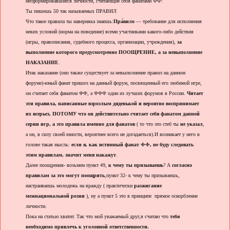
несформировавшиеся личности, считающие себя фанатами ФФ:
Ты пишешь 50 так называемых ПРАВИЛ
Что такое правила ты наверняка знаешь:
Пра́вило
— требование для исполнения
неких условий (норма на поведение) всеми участниками какого-либо действия
(игры, правописания, судебного процесса, организации, учреждения),
за
выполнение которого предусмотренно ПООЩРЕНИЕ, а за невыполнение
НАКАЗАНИЕ
.
Итак наказание (оно также существует за невыполнение правил на данном
форуме)-юный фанат пришел на данный форум, посвященный его любимой игре,
он считает себя фанатом ФФ, а ФФФ один из лучших форумов в России.
Читает
эти правила, написанные взрозлым дяденькой и вероятно воспринимает
их всерьез, ПОТОМУ что он действительно считает себя фанатом данной
серии игр, а это правила именно для фанатов
( то что это стеб ты
не указал
,
а он, в силу своей юности, вероятнее всего не догадаеться).И возникает у него в
голове такая мысль:
если я, как истинный фанат ФФ, не буду следовать
этим правилам, значит меня накажут
.
Далее поощрения- возьмем пункт 49,
к чему ты призываешь
? А
согласно
правилам за это могут поощрить
,пункт 32- к чему ты призываешь,
настраиваешь молодежь на вражду ( практически
разжигание
межнациональной розни
), ну а пункт 5 это в принципе прямое оскорбление
личности.
Пока на статью хватит. Так что мой уважаемый друг,я считаю что
тебя
необходимо привлечь к уголовной ответственности.