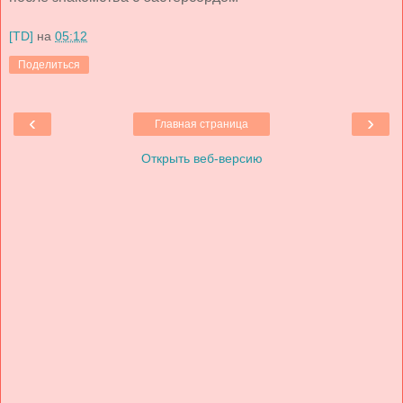
[TD]
на
05:12
Поделиться
‹
›
Главная страница
Открыть веб-версию