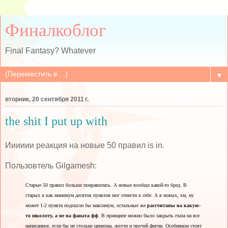
Финалкоблог
Final Fantasy? Whatever
▼
вторник, 20 сентября 2011 г.
the shit I put up with
Ииииии реакция на новые 50 правил is in.
Пользовтель Gilgamesh:
Старые 50 правил больше понравились. А новые вообще какой-то бред.
В
старых я как минимум десяток пунктов мог отнести к себе. А в новых, хм, ну
может 1-2 пункта подошли бы максимум, остальные же
рассчитаны на какую-
то школоту, а не на фаната фф
.
В принципе можно было закрыть глаза на все
написанное, если бы не столько цинизма, желчи и прочей фигни. Особняком стоят