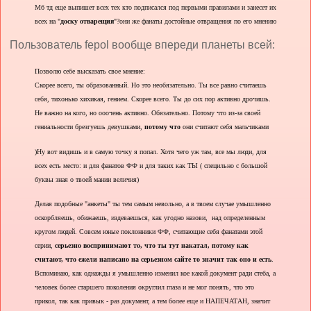
Мб тд еще выпишет всех тех кто подписался под первыми правилами и занесет их
всех на "
доску отварещия
"?они же фанаты достойные отвращения по его мнению
Пользователь fepol вообще впереди планеты всей:
Позволю себе высказать свое мнение:
Скорее всего, ты образованный. Но это необязательно. Ты все равно считаешь
себя, тихонько хихикая, гением. Скорее всего. Ты до сих пор активно дрочишь.
Не важно на кого, но ооочень активно. Обязательно. Потому что из-за своей
гениальности брезгуешь девушками,
потому что
они считают себя мальчиками
)Ну вот видишь и в самую точку я попал. Хотя чего уж там, все мы люди, для
всех есть место: и для фанатов ФФ и для таких как ТЫ ( специльно с большой
буквы зная о твоей мании величия)
Делая подобные "анкеты" ты тем самым невольно, а в твоем случае умышленно
оскорбляешь, обижаешь, издеваешься, как угодно назови, над определенным
кругом людей. Совсем юные поклонники ФФ, считающие себя фанатами этой
серии,
серьезно воспринимают то, что ты тут накатал, потому как
считают, что ежели написано на серьезном сайте то значит так оно и есть
.
Вспоминаю, как однажды я умышленно изменил кое какой документ ради стеба, а
человек более старшего поколения округлил глаза и не мог понять, что это
прикол, так как привык - раз документ, а тем более еще и НАПЕЧАТАН, значит