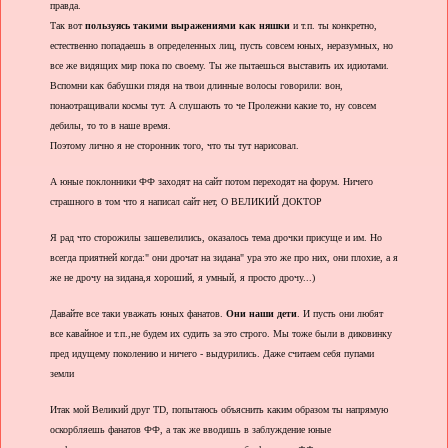
правда.
Так вот
пользуясь такими выражениями как няшки
и т.п. ты конкретно,
естественно попадаешь в определенных лиц, пусть совсем юных, неразумных, но
все же видящих мир пока по своему. Ты же пытаешься выставить их идиотами.
Вспомни как бабушки глядя на твои длинные волосы говорили: вон,
понаотращивали космы тут. А слушають то че Пролежни какие то, ну совсем
дебилы, то то в наше время.
Поэтому лично я не сторонник того, что ты тут нарисовал.
А юные поклонники ФФ заходят на сайт потом переходят на форум. Ничего
страшного в том что я написал сайт нет, О ВЕЛИКИЙ ДОКТОР
Я рад что сторожилы зашевелились, оказалось тема дрочки присуще и им. Но
всегда приятней когда:" они дрочат на зидана" ура это же про них, они плохие, а я
же не дрочу на зидана,я хороший, я умный, я просто дрочу...)
Давайте все таки уважать юных фанатов.
Они наши дети
. И пусть они любят
все кавайное и т.п.,не будем их судить за это строго. Мы тоже были в диковинку
пред идущему поколению и ничего - выдурились. Даже считаем себя пупами
земли
Итак мой Великий друг TD, попытаюсь объяснить каким образом ты напрямую
оскорбляешь фанатов ФФ, а так же вводишь в заблуждение юные