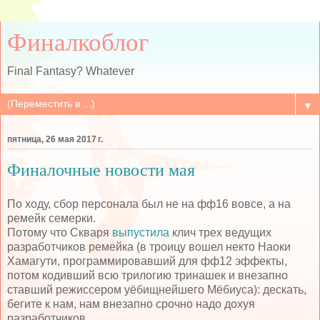
Финалкоблог
Final Fantasy? Whatever
▼
пятница, 26 мая 2017 г.
Финалочные новости мая
По ходу, сбор персонала был не на фф16 вовсе, а на
ремейк семерки.
Потому что Скваря
выпустила
клич трех ведущих
разработчиков ремейка (в троицу вошел некто Наоки
Хамагути, программировавший для фф12 эффекты,
потом кодивший всю трилогию тринашек и внезапно
ставший режиссером уёбищнейшего Мёбиуса): дескать,
бегите к нам, нам внезапно срочно надо дохуя
разработчиков.