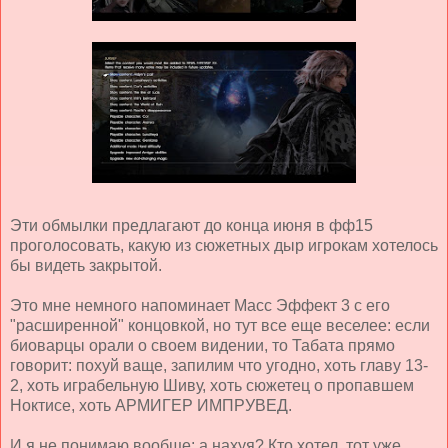
Эти обмылки предлагают до конца июня в фф15
проголосовать, какую из сюжетных дыр игрокам хотелось
бы видеть закрытой.
Это мне немного напоминает Масс Эффект 3 с его
"расширенной" концовкой, но тут все еще веселее: если
биоварцы орали о своем видении, то Табата прямо
говорит: похуй ваще, запилим что угодно, хоть главу 13-
2, хоть играбельную Шиву, хоть сюжетец о пропавшем
Ноктисе, хоть АРМИГЕР ИМПРУВЕД.
И я не понимаю вообще: а нахуя? Кто хотел, тот уже