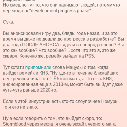
Но смешно тут то, что они нанимают людей, потому что
переходят к "development progress phase".
Сука.
Вы анонсировали игру два, блядь, года назад, и за это
время вы даже не дошли до прогресса в разработке? Вы
два года ПОСЛЕ АНОНСА сидели в препродакшене? Вы
это как вообще? Что вообще?... хотя что это я, это же
скваря. Конечно же, ремейк выйдет на PS5.
Тут кстати
припомнили
слова Мацуды о том, когда
выйдет ремейк и КН3. "Ну где-то в течение ближайших
лет трех или типа того". Ёбтвоюмать, а. То есть КН3,
анонсированная еще в 2013-м, может быть выйдет даже
чуть-чуть раньше 2020-го.
Если в этой индустрии есть кто-то слоупочнее Номуры,
то я его не знаю.
Ну а если говорить о том, что выйдет скоро, то:
Stormblood через месяц, я очень эксайт, черного мага