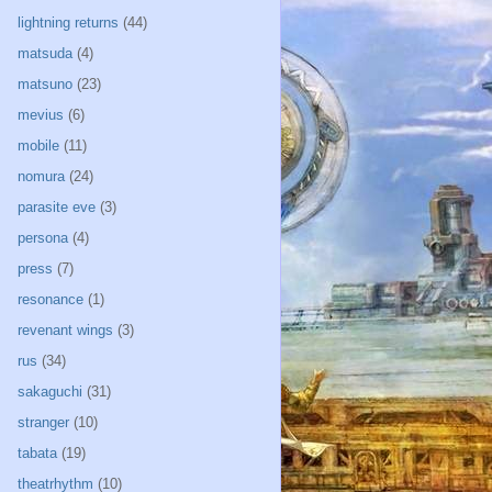
lightning returns
(44)
matsuda
(4)
matsuno
(23)
mevius
(6)
mobile
(11)
nomura
(24)
parasite eve
(3)
persona
(4)
press
(7)
resonance
(1)
revenant wings
(3)
rus
(34)
sakaguchi
(31)
stranger
(10)
tabata
(19)
theatrhythm
(10)