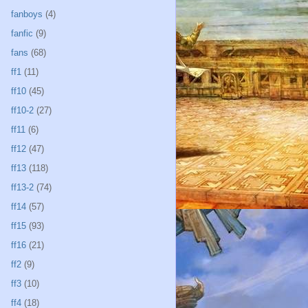
fanboys
(4)
fanfic
(9)
fans
(68)
ff1
(11)
ff10
(45)
ff10-2
(27)
ff11
(6)
ff12
(47)
ff13
(118)
ff13-2
(74)
ff14
(57)
ff15
(93)
ff16
(21)
ff2
(9)
ff3
(10)
ff4
(18)