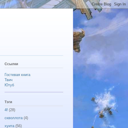
Ссылки
Гостевая книга
Твич
Ютуб
Тэги
4f
(28)
скволлота
(4)
хуита
(56)