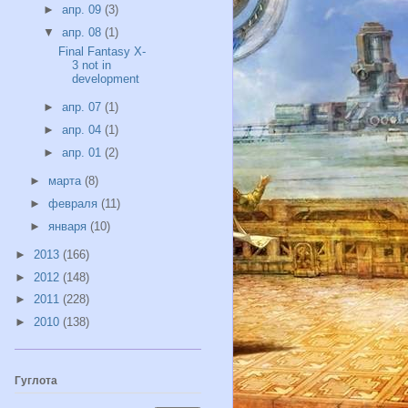
►
апр. 09
(3)
▼
апр. 08
(1)
Final Fantasy X-
3 not in
development
►
апр. 07
(1)
►
апр. 04
(1)
►
апр. 01
(2)
►
марта
(8)
►
февраля
(11)
►
января
(10)
►
2013
(166)
►
2012
(148)
►
2011
(228)
►
2010
(138)
Гуглота