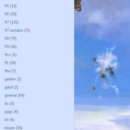
ff5
(14)
ff6
(29)
ff7
(125)
ff7 remake
(70)
ff8
(70)
ff9
(36)
ffcc
(5)
fft
(19)
ffta
(7)
gaiden
(2)
galuf
(2)
general
(84)
ito
(5)
jrpgs
(6)
kh
(6)
kitase
(34)