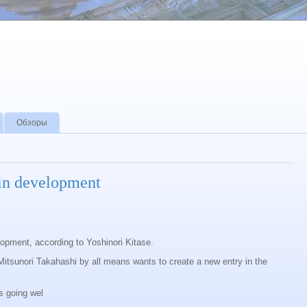
Обзоры
 in development
lopment, according to Yoshinori Kitase.
 Mitsunori Takahashi by all means wants to create a new entry in the
s going wel