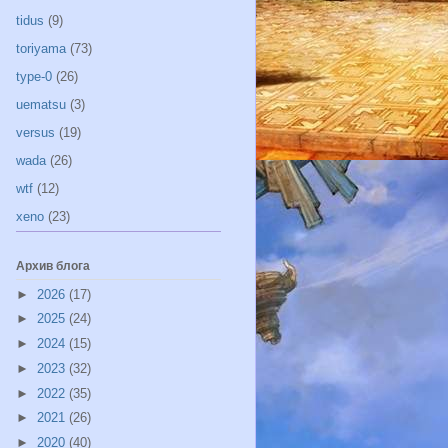
tidus
(9)
toriyama
(73)
type-0
(26)
uematsu
(3)
versus
(19)
wada
(26)
wtf
(12)
xeno
(23)
Архив блога
►
2026
(17)
►
2025
(24)
►
2024
(15)
►
2023
(32)
►
2022
(35)
►
2021
(26)
►
2020
(40)