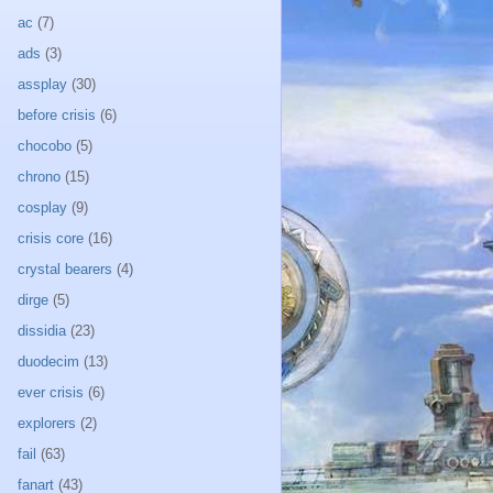
ac
(7)
ads
(3)
assplay
(30)
before crisis
(6)
chocobo
(5)
chrono
(15)
cosplay
(9)
crisis core
(16)
crystal bearers
(4)
dirge
(5)
dissidia
(23)
duodecim
(13)
ever crisis
(6)
explorers
(2)
fail
(63)
fanart
(43)