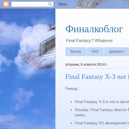
Финалкоблог
Final Fantasy? Whatever
Boosty
FAQ
Дайджест
вторник, 8 апреля 2014 г.
Final Fantasy X-3 not
Гемацу
:
Final Fantasy X-3 is not in deve
Dissidia: Final Fantasy director
series.
Final Fantasy XV development i