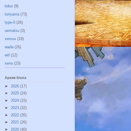
tidus
(9)
toriyama
(73)
type-0
(26)
uematsu
(3)
versus
(19)
wada
(26)
wtf
(12)
xeno
(23)
Архив блога
►
2026
(17)
►
2025
(24)
►
2024
(15)
►
2023
(32)
►
2022
(35)
►
2021
(26)
►
2020
(40)