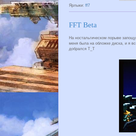
Ярлыки:
ff7
FFT Beta
На ностальгическом порыве запощу-к
меня была на обложке диска, и я вс
добрался Т_Т