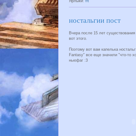
Ярлыки:
fft
ностальгии пост
Вчера после 15 лет существования 
вот этого.
Поэтому вот вам капелька носталь
Fantasy" все еще значили "что-то х
ньюфаг :3