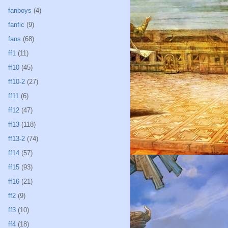
fanboys
(4)
fanfic
(9)
fans
(68)
ff1
(11)
ff10
(45)
ff10-2
(27)
ff11
(6)
ff12
(47)
ff13
(118)
ff13-2
(74)
ff14
(57)
ff15
(93)
ff16
(21)
ff2
(9)
ff3
(10)
ff4
(18)