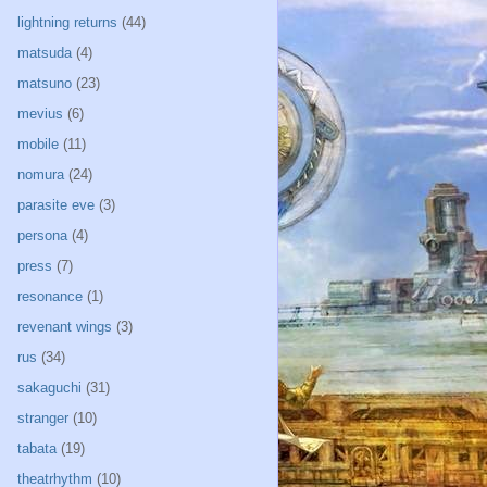
lightning returns
(44)
matsuda
(4)
matsuno
(23)
mevius
(6)
mobile
(11)
nomura
(24)
parasite eve
(3)
persona
(4)
press
(7)
resonance
(1)
revenant wings
(3)
rus
(34)
sakaguchi
(31)
stranger
(10)
tabata
(19)
theatrhythm
(10)