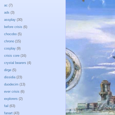
ac
(7)
ads
(3)
assplay
(30)
before crisis
(6)
chocobo
(5)
chrono
(15)
cosplay
(9)
crisis core
(16)
crystal bearers
(4)
dirge
(5)
dissidia
(23)
duodecim
(13)
ever crisis
(6)
explorers
(2)
fail
(63)
fanart
(43)