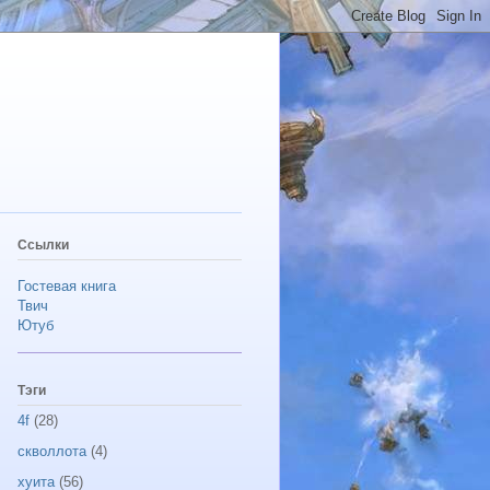
Ссылки
Гостевая книга
Твич
Ютуб
Тэги
4f
(28)
скволлота
(4)
хуита
(56)