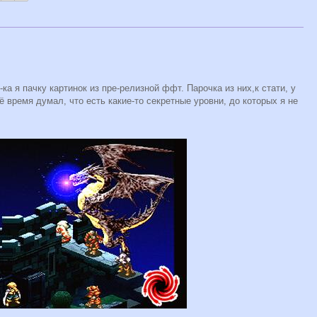
а я пачку картинок из пре-релизной ффт. Парочка из них,к стати, у
ё время думал, что есть какие-то секретные уровни, до которых я не