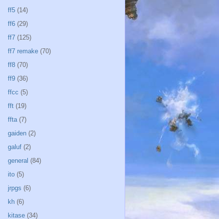
ff5
(14)
ff6
(29)
ff7
(125)
ff7 remake
(70)
ff8
(70)
ff9
(36)
ffcc
(5)
fft
(19)
ffta
(7)
gaiden
(2)
galuf
(2)
general
(84)
ito
(5)
jrpgs
(6)
kh
(6)
kitase
(34)