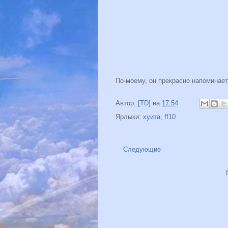
По-моему, он прекрасно напоминает
Автор:
[TD]
на
17:54
Ярлыки:
хуита
,
ff10
Следующие