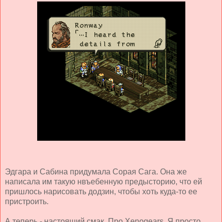
Эдгара и Сабина придумала Сорая Сага. Она же
написала им такую нвъебенную предысторию, что ей
пришлось нарисовать додзин, чтобы хоть куда-то ее
пристроить.
А теперь - настоящий смак. Про Xenogears. Я просто