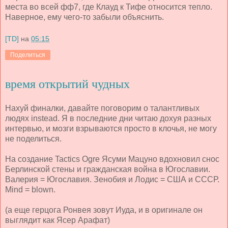
места во всей фф7, где Клауд к Тифе относится тепло.
Наверное, ему чего-то забыли объяснить.
[TD]
на
05:15
Поделиться
время открытий чудных
Нахуй финалки, давайте поговорим о талантливых
людях instead. Я в последние дни читаю дохуя разных
интервью, и мозги взрываются просто в клочья, не могу
не поделиться.
На создание Tactics Ogre Ясуми Мацуно вдохновил снос
Берлинской стены и гражданская война в Югославии.
Валерия = Югославия. Зенобия и Лодис = США и СССР.
Mind = blown.
(а еще герцога Ронвея зовут Иуда, и в оригинале он
выглядит как Ясер Арафат)