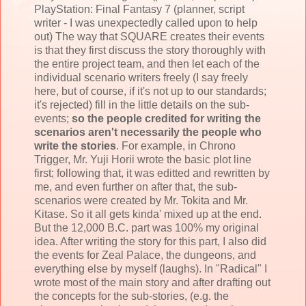
PlayStation: Final Fantasy 7 (planner, script
writer - I was unexpectedly called upon to help
out) The way that SQUARE creates their events
is that they first discuss the story thoroughly with
the entire project team, and then let each of the
individual scenario writers freely (I say freely
here, but of course, if it's not up to our standards;
it's rejected) fill in the little details on the sub-
events;
so the people credited for writing the
scenarios aren't necessarily the people who
write the stories
. For example, in Chrono
Trigger, Mr. Yuji Horii wrote the basic plot line
first; following that, it was editted and rewritten by
me, and even further on after that, the sub-
scenarios were created by Mr. Tokita and Mr.
Kitase. So it all gets kinda' mixed up at the end.
But the 12,000 B.C. part was 100% my original
idea. After writing the story for this part, I also did
the events for Zeal Palace, the dungeons, and
everything else by myself (laughs). In "Radical" I
wrote most of the main story and after drafting out
the concepts for the sub-stories, (e.g. the