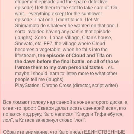
elopement episode and the space-detective
episode) I left them to the staff to take care of. Oh,
wait... everything except for the sunflower
episode. That one, I didn't touch. I let Mr.
Shimamoto do whatever he wanted on that one. I
sorta' avoided having any part in that episode
(laughs). Xeno - Lahan Village, Citan's house,
Shevato, etc. FF7, the village where Cloud
becomes a vegetable, when he falls into the
lifestream,
the episode of Cloud and Tifa on
the dawn before the final battle, on all of those
I wrote them to my own personal tastes
... er...
maybe I should learn to listen more to what other
people tell me (laughs).
PlayStation: Chrono Cross (director, script writer)
Все ломают голову над сценой в конце второго диска, а
ответ-то прост: Скваря дала писать сценарий всем, кто
попался под руку, Като написал "Клауд и Тифа ебутся,
лол", а Китасе зачеркнул слово "лол".
Обратите внимание, что Като писал ЕДИНСТВЕННЫЕ