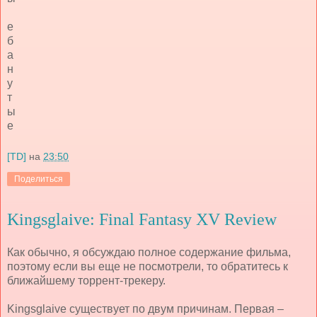
е
б
а
н
у
т
ы
е
[TD]
на
23:50
Поделиться
Kingsglaive: Final Fantasy XV Review
Как обычно, я обсуждаю полное содержание фильма,
поэтому если вы еще не посмотрели, то обратитесь к
ближайшему торрент-трекеру.
Kingsglaive
существует по двум причинам. Первая –