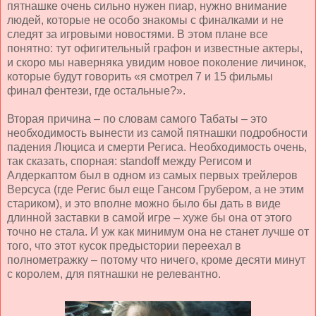
пятнашке очень сильно нужен пиар, нужно внимание
людей, которые не особо знакомы с финалками и не
следят за игровыми новостями. В этом плане все
понятно: тут офигительный графон и известные актеры,
и скоро мы наверняка увидим новое поколение личинок,
которые будут говорить «я смотрел 7 и 15 фильмы
финал фентези, где остальные?».
Вторая причина – по словам самого Табаты – это
необходимость вынести из самой пятнашки подробности
падения Люциса и смерти Региса. Необходимость очень,
так сказать, спорная:
standoff
между Регисом и
Алдеркаптом был в одном из самых первых трейлеров
Версуса (где Регис был еще Гансом Грубером, а не этим
стариком), и это вполне можно было бы дать в виде
длинной заставки в самой игре – хуже бы она от этого
точно не стала. И уж как минимум она не станет лучше от
того, что этот кусок предыстории переехал в
полнометражку – потому что ничего, кроме десяти минут
с королем, для пятнашки не релевантно.