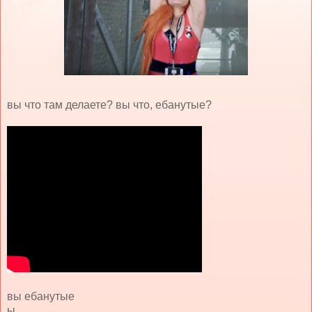
вы что там делаете? вы что, ебанутые?
вы ебанутые
ы