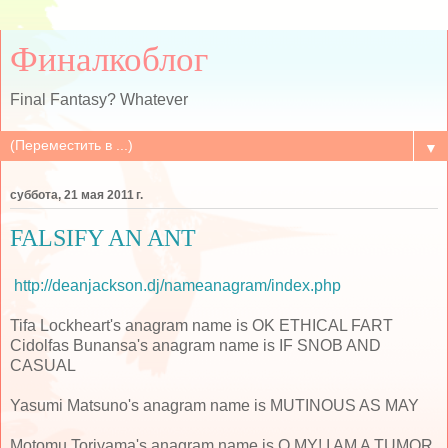
Финалкоблог
Final Fantasy? Whatever
▼
суббота, 21 мая 2011 г.
FALSIFY AN ANT
http://deanjackson.dj/nameanagram/index.php
Tifa Lockheart's anagram name is OK ETHICAL FART
Cidolfas Bunansa's anagram name is IF SNOB AND
CASUAL
Yasumi Matsuno's anagram name is MUTINOUS AS MAY
Motomu Toriyama's anagram name is O MY! I AM A TUMOR