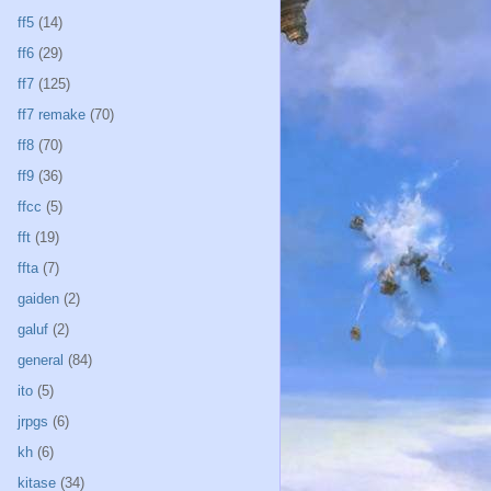
ff5
(14)
ff6
(29)
ff7
(125)
ff7 remake
(70)
ff8
(70)
ff9
(36)
ffcc
(5)
fft
(19)
ffta
(7)
gaiden
(2)
galuf
(2)
general
(84)
ito
(5)
jrpgs
(6)
kh
(6)
kitase
(34)