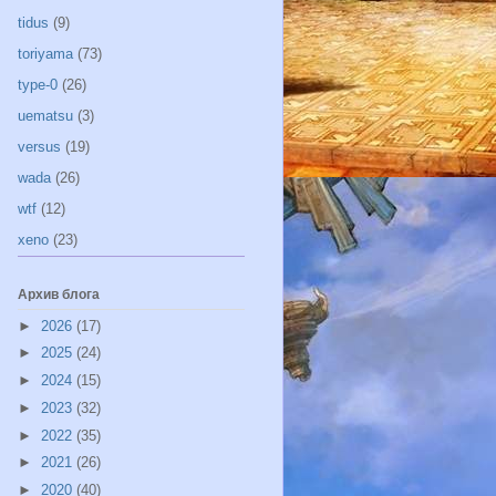
tidus
(9)
toriyama
(73)
type-0
(26)
uematsu
(3)
versus
(19)
wada
(26)
wtf
(12)
xeno
(23)
Архив блога
►
2026
(17)
►
2025
(24)
►
2024
(15)
►
2023
(32)
►
2022
(35)
►
2021
(26)
►
2020
(40)