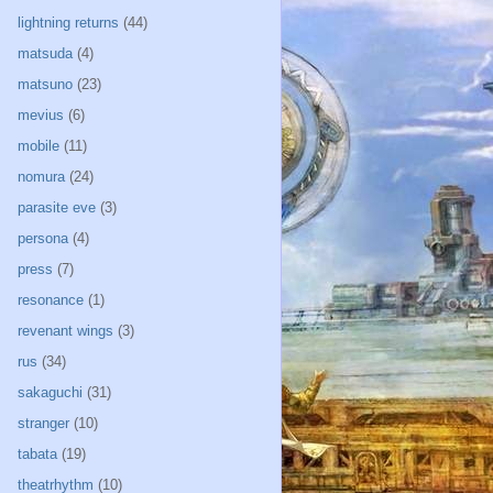
lightning returns
(44)
matsuda
(4)
matsuno
(23)
mevius
(6)
mobile
(11)
nomura
(24)
parasite eve
(3)
persona
(4)
press
(7)
resonance
(1)
revenant wings
(3)
rus
(34)
sakaguchi
(31)
stranger
(10)
tabata
(19)
theatrhythm
(10)