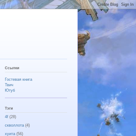
Ссылки
Гостевая книга
Твич
Ютуб
Тэги
4f
(28)
скволлота
(4)
хуита
(56)