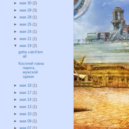
►
мая 30
(2)
►
мая 29
(3)
►
мая 28
(1)
►
мая 25
(1)
►
мая 24
(1)
►
мая 21
(1)
▼
мая 19
(2)
gotta catch'em
all
Косплей говна
пирога,
мужской
эдишн
►
мая 18
(1)
►
мая 17
(1)
►
мая 14
(1)
►
мая 13
(1)
►
мая 10
(2)
►
мая 09
(1)
►
мая 07
(1)