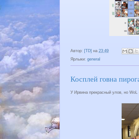
Автор:
[TD]
на
23:49
Ярлыки:
general
Косплей говна пирог
У Ирвина прекрасный улов, но WoL