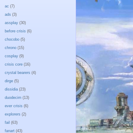
ac
(7)
ads
(3)
assplay
(30)
before crisis
(6)
chocobo
(5)
chrono
(15)
cosplay
(9)
crisis core
(16)
crystal bearers
(4)
dirge
(5)
dissidia
(23)
duodecim
(13)
ever crisis
(6)
explorers
(2)
fail
(63)
fanart
(43)