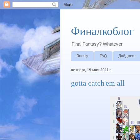
Финалкоблог
Final Fantasy? Whatever
Boosty
FAQ
Дайджест
четверг, 19 мая 2011 г.
gotta catch'em all