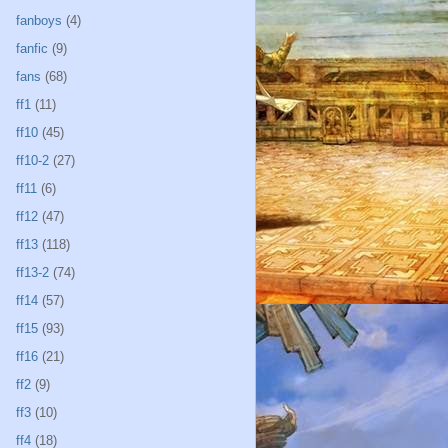
fanboys
(4)
fanfic
(9)
fans
(68)
ff1
(11)
ff10
(45)
ff10-2
(27)
ff11
(6)
ff12
(47)
ff13
(118)
ff13-2
(74)
ff14
(57)
ff15
(93)
ff16
(21)
ff2
(9)
ff3
(10)
ff4
(18)