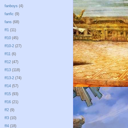
fanboys
(4)
fanfic
(9)
fans
(68)
ff1
(11)
ff10
(45)
ff10-2
(27)
ff11
(6)
ff12
(47)
ff13
(118)
ff13-2
(74)
ff14
(57)
ff15
(93)
ff16
(21)
ff2
(9)
ff3
(10)
ff4
(18)