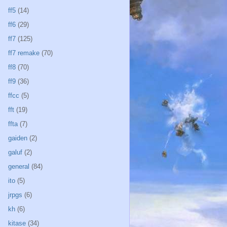
ff5
(14)
ff6
(29)
ff7
(125)
ff7 remake
(70)
ff8
(70)
ff9
(36)
ffcc
(5)
fft
(19)
ffta
(7)
gaiden
(2)
galuf
(2)
general
(84)
ito
(5)
jrpgs
(6)
kh
(6)
kitase
(34)