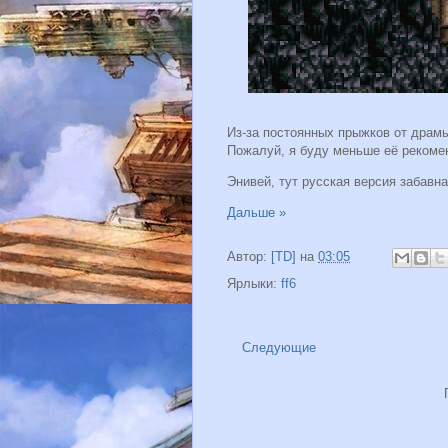
Из-за постоянных прыжков от драмы 
Пожалуй, я буду меньше её рекоме
Энивей, тут русская версия забавна
Дальше »
Автор:
[TD]
на
03:05
Ярлыки:
ff6
Следующие