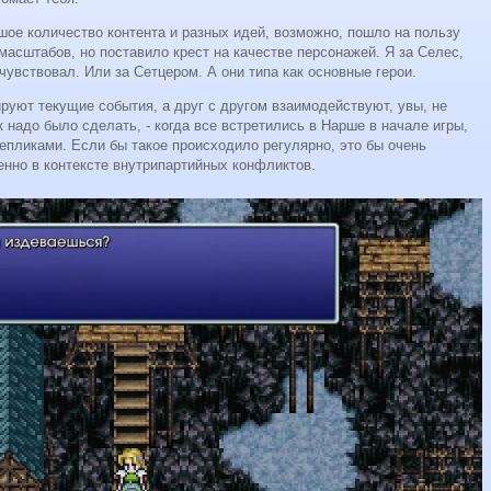
ьшое количество контента и разных идей, возможно, пошло на пользу
асштабов, но поставило крест на качестве персонажей. Я за Селес,
чувствовал. Или за Сетцером. А они типа как основные герои.
уют текущие события, а друг с другом взаимодействуют, увы, не
к надо было сделать, - когда все встретились в Нарше в начале игры,
репликами. Если бы такое происходило регулярно, это бы очень
енно в контексте внутрипартийных конфликтов.