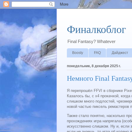
Финалкоблог
Final Fantasy? Whatever
Boosty
FAQ
Дайджест
понедельник, 8 декабря 2025 г.
Немного Final Fantas
Я перепрошёл FFVI в сборнике Pixel
Казалось бы, с х4 прокачкой, когда
слишком много подлостей, чрезмерн
новой частью пиксель ремастеров 
Также стало понятно, насколько пр
прохождениях игра напрягала (особе
искусственно слишком. Ну и, если 
если не знаешь, то игра об колено 