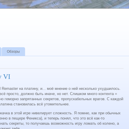
Обзоры
y VI
 Remaster на платину, и... моё мнение о ней несколько ухудшилось.
 всё просто, должно быть иначе, но нет. Слишком много контента =
о геморно запрятанных секретов, пропускабельных врагов. С каждой
платина становилась всё утомительнее.
окачка в этой игре нивелирует сложность. Я помню, как при обычных
нно в пещере Феникса), и теперь понял, что это всё как-то
знать секреты, то получаешь возможность игру ломать об колено, а
ломает тебя.