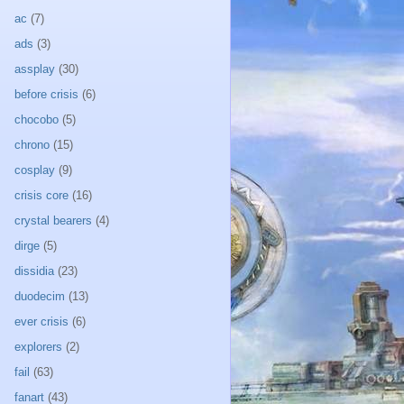
ac
(7)
ads
(3)
assplay
(30)
before crisis
(6)
chocobo
(5)
chrono
(15)
cosplay
(9)
crisis core
(16)
crystal bearers
(4)
dirge
(5)
dissidia
(23)
duodecim
(13)
ever crisis
(6)
explorers
(2)
fail
(63)
fanart
(43)