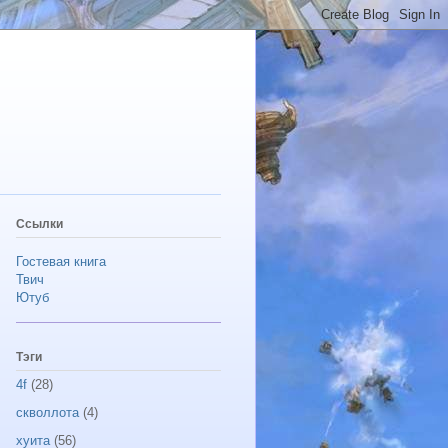
Ссылки
Гостевая книга
Твич
Ютуб
Тэги
4f
(28)
скволлота
(4)
хуита
(56)