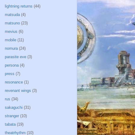
lightning returns
(44)
matsuda
(4)
matsuno
(23)
mevius
(6)
mobile
(11)
nomura
(24)
parasite eve
(3)
persona
(4)
press
(7)
resonance
(1)
revenant wings
(3)
rus
(34)
sakaguchi
(31)
stranger
(10)
tabata
(19)
theatrhythm
(10)