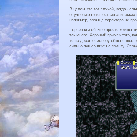
В целом это тот случай, когда бол
ощущению путешествия эпических м
например, вообще характера не про
Персонажи обычно просто комментир
так много. Хороший пример того, ка
то по дороге к эсперу обменялись 
сильно пошло игре на пользу. Особ