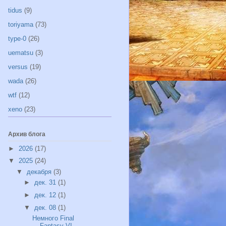
tidus
(9)
toriyama
(73)
type-0
(26)
uematsu
(3)
versus
(19)
wada
(26)
wtf
(12)
xeno
(23)
Архив блога
►
2026
(17)
▼
2025
(24)
▼
декабря
(3)
►
дек. 31
(1)
►
дек. 12
(1)
▼
дек. 08
(1)
Немного Final
Fantasy VI