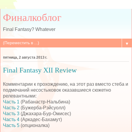
Финалкоблог
Final Fantasy? Whatever
▼
пятница, 2 августа 2013 г.
Final Fantasy XII Review
Комментарии к прохождению, на этот раз вместо стеба и
подмечаний несостыковок оказавшиеся сюжетно
релевантными:
Часть 1
(Рабанастр-Нальбина)
Часть 2
(Бужерба-Рэйсуолл)
Часть 3
(Джахара-Бур-Омисес)
Часть 4
(Аркадес-Бахамут)
Часть 5
(опционалка)