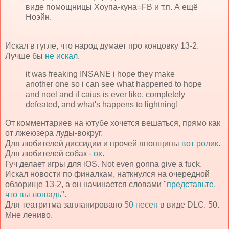
виде помощницы Хоупа-куна=FB и т.п. А ещё
Ноэйн.
Искал в гугле, что народ думает про концовку 13-2.
Лучше бы
не искал
.
it was freaking INSANE i hope they make
another one so i can see what happened to hope
and noel and if caius is ever like, completely
defeated, and what's happens to lightning!
От комментариев на ютубе хочется вешаться, прямо как
от лжеюзера луды-вокруг.
Для любителей диссидии и прочей японщины
вот ролик
.
Для любителей собак -
ох
.
Гуч делает игры для iOS. Not even gonna give a fuck.
Иcкал новости по финалкам, наткнулся на очередной
обзорище 13-2, а он начинается словами "
представьте,
что вы лошадь
".
Для театритма запланировано
50 песен
в виде DLC. 50.
Мне лениво.