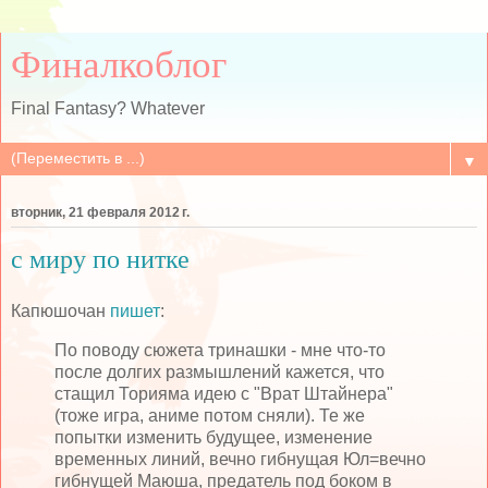
Финалкоблог
Final Fantasy? Whatever
▼
вторник, 21 февраля 2012 г.
с миру по нитке
Капюшочан
пишет
:
По поводу сюжета тринашки - мне что-то
после долгих размышлений кажется, что
стащил Торияма идею с "Врат Штайнера"
(тоже игра, аниме потом сняли). Те же
попытки изменить будущее, изменение
временных линий, вечно гибнущая Юл=вечно
гибнущей Маюша, предатель под боком в