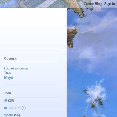
Ссылки
Гостевая книга
Твич
Ютуб
Тэги
4f
(28)
скволлота
(4)
хуита
(56)