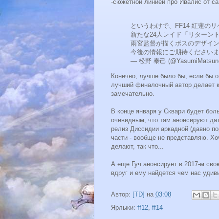
-сюжетной линией про Ивалис от са
というわけで、FF14 紅蓮のリ
新たな24人レイド「リターン
雨宮監督が描くボスのデザイ
今後の情報にご期待くださいませ
— 松野 泰己 (@YasumiMatsun
Конечно, лучше было бы, если бы о
лучший финалочный автор делает к
замечательно.
В конце января у Сквари будет бол
очевидным, что там анонсируют да
релиз Диссидии аркадной (давно пор
части - вообще не представляю. Хоч
делают, так что...
А еще Гуч анонсирует в 2017-м сво
вдруг и ему найдется чем нас удив
Автор:
[TD]
на
03:08
Ярлыки:
ff12
,
ff14