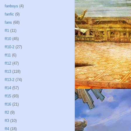
fanboys
(4)
fanfic
(9)
fans
(68)
ff1
(11)
ff10
(45)
ff10-2
(27)
ff11
(6)
ff12
(47)
ff13
(118)
ff13-2
(74)
ff14
(57)
ff15
(93)
ff16
(21)
ff2
(9)
ff3
(10)
ff4
(18)