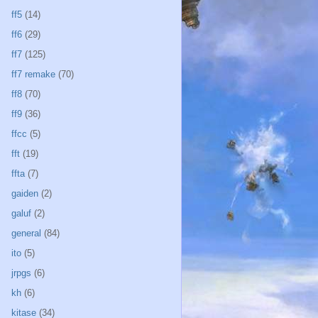
ff5
(14)
ff6
(29)
ff7
(125)
ff7 remake
(70)
ff8
(70)
ff9
(36)
ffcc
(5)
fft
(19)
ffta
(7)
gaiden
(2)
galuf
(2)
general
(84)
ito
(5)
jrpgs
(6)
kh
(6)
kitase
(34)