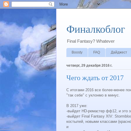
Финалкоблог
Final Fantasy? Whatever
Boosty
FAQ
Дайджест
четверг, 29 декабря 2016 г.
Чего ждать от 2017
С итогами 2016 все более-менее по
"так себе" с уклонмо в минус.
В 2017 уже:
-выйдет HD-ремастер фф12, и это 
-выйдет Final Fantasy XIV: Stormbl
костылей, новыми классами (красно
и