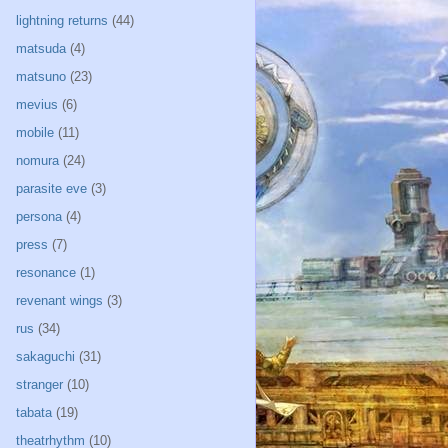
lightning returns
(44)
matsuda
(4)
matsuno
(23)
mevius
(6)
mobile
(11)
nomura
(24)
parasite eve
(3)
persona
(4)
press
(7)
resonance
(1)
revenant wings
(3)
rus
(34)
sakaguchi
(31)
stranger
(10)
tabata
(19)
theatrhythm
(10)