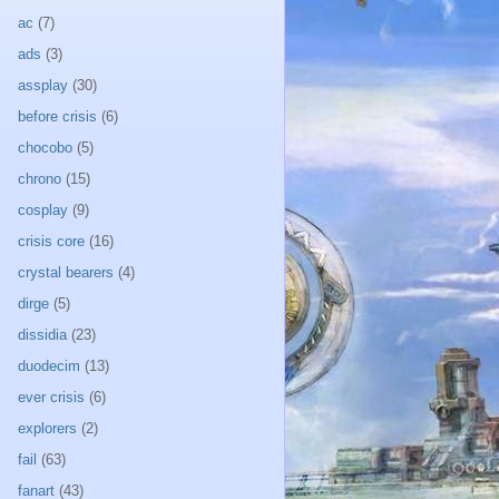
ac
(7)
ads
(3)
assplay
(30)
before crisis
(6)
chocobo
(5)
chrono
(15)
cosplay
(9)
crisis core
(16)
crystal bearers
(4)
dirge
(5)
dissidia
(23)
duodecim
(13)
ever crisis
(6)
explorers
(2)
fail
(63)
fanart
(43)