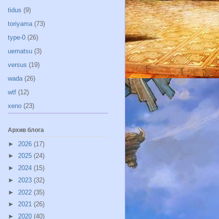
tidus
(9)
toriyama
(73)
type-0
(26)
uematsu
(3)
versus
(19)
wada
(26)
wtf
(12)
xeno
(23)
Архив блога
►
2026
(17)
►
2025
(24)
►
2024
(15)
►
2023
(32)
►
2022
(35)
►
2021
(26)
►
2020
(40)