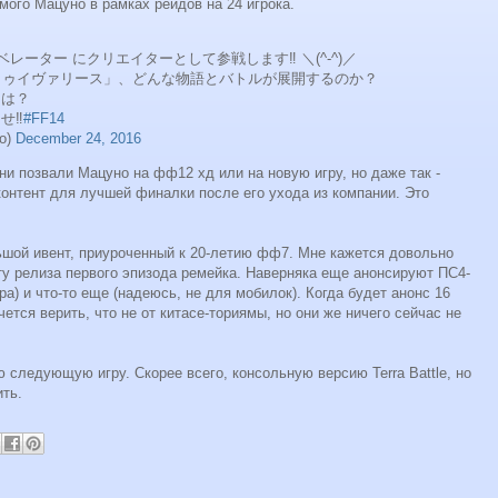
мого Мацуно в рамках рейдов на 24 игрока.
ベレーター にクリエイターとして参戦します‼︎ ＼(^-^)／
トゥイヴァリース」、どんな物語とバトルが展開するのか？
ンは？
‼︎
#FF14
o)
December 24, 2016
ни позвали Мацуно на фф12 хд или на новую игру, но даже так -
онтент для лучшей финалки после его ухода из компании. Это
ьшой ивент, приуроченный к 20-летию фф7. Мне кажется довольно
ту релиза первого эпизода ремейка. Наверняка еще анонсируют ПС4-
а) и что-то еще (надеюсь, не для мобилок). Когда будет анонс 16
ется верить, что не от китасе-ториямы, но они же ничего сейчас не
ю следующую игру. Скорее всего, консольную версию Terra Battle, но
ить.