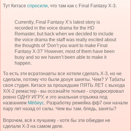
Тут Китасе
спросили
, что там как с Final Fantasy X-3.
Currently, Final Fantasy X’s latest story is
recorded in the voice drama for the HD
Remaster, but back when we decided to include
the voice drama the staff was really excited about
the thoughts of ‘Don’t you want to make Final
Fantasy X-3?’ However, most of them have been
busy and so we haven’t been able to make it
happen.
То есть эти всратонавты все хотели сделать Х-3, но не
сделали, потому что были дохуя заняты. Чем? У Табаты
своя студия. Китасе за прошедшие ПЯТЬ ЛЕТ с выхода
Х/Х-2 ремастер - вы осознайте только - спродюсировал
ровно ОДНУ ИГРУ, и это анальная отрыжка под
названием
Мёбиус
. Разработку ремейка фф7 они начали
пару лет назад от силы. Чем вы там, блядь, заняты?
Впрочем, всё к лучшему - хотя бы эти обмудки не
сделали Х-3 на самом деле.