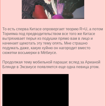
То есть сперва Китасе опровергает теорию R=U, а потом
Торияма под предводительством все того же Китасе
вытряхивает перья из подушки прямо вам в лицо и
начинает щекотать эту тему опять. Мне страшно
подумать даже, какую хуйню он нагородит вместо
сюжетки восьмерки в Мёбиусе.
Продолжая тему мобильной параши: вслед за Арианой
Блянде в Эксвиусе появляется еще одна певица ртом.