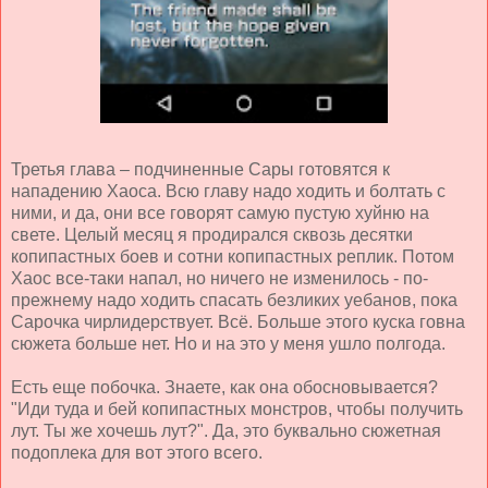
Третья глава – подчиненные Сары готовятся к
нападению Хаоса. Всю главу надо ходить и болтать с
ними, и да, они все говорят самую пустую хуйню на
свете. Целый месяц я продирался сквозь десятки
копипастных боев и сотни копипастных реплик. Потом
Хаос все-таки напал, но ничего не изменилось - по-
прежнему надо ходить спасать безликих уебанов, пока
Сарочка чирлидерствует. Всё. Больше этого куска говна
сюжета больше нет. Но и на это у меня ушло полгода.
Есть еще побочка. Знаете, как она обосновывается?
"Иди туда и бей копипастных монстров, чтобы получить
лут. Ты же хочешь лут?". Да, это буквально сюжетная
подоплека для вот этого всего.