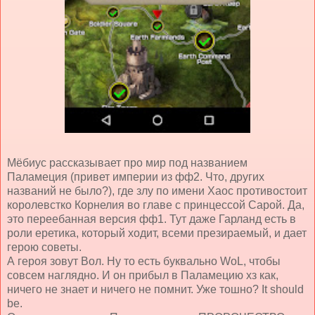
Мёбиус рассказывает про мир под названием
Паламеция (привет империи из фф2. Что, других
названий не было?), где злу по имени Хаос противостоит
королевстко Корнелия во главе с принцессой Сарой. Да,
это переебанная версия фф1. Тут даже Гарланд есть в
роли еретика, который ходит, всеми презираемый, и дает
герою советы.
А героя зовут Вол. Ну то есть буквально WoL, чтобы
совсем наглядно. И он прибыл в Паламецию хз как,
ничего не знает и ничего не помнит. Уже тошно?
It should
be.