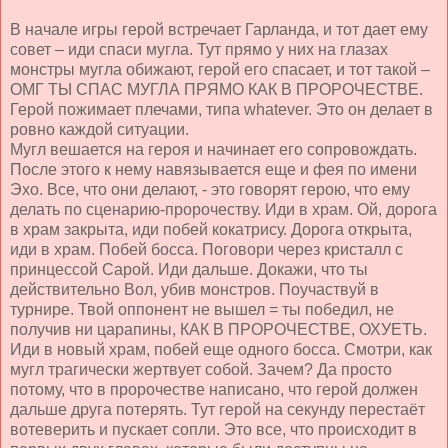
В начале игры герой встречает Гарланда, и тот дает ему
совет – иди спаси мугла. Тут прямо у них на глазах
монстры мугла обижают, герой его спасает, и тот такой –
ОМГ ТЫ СПАС МУГЛА ПРЯМО КАК В ПРОРОЧЕСТВЕ.
Герой пожимает плечами, типа whatever. Это он делает в
ровно каждой ситуации.
Мугл вешается на героя и начинает его сопровождать.
После этого к нему навязывается еще и фея по имени
Эхо. Все, что они делают, - это говорят герою, что ему
делать по сценарию-пророчеству. Иди в храм. Ой, дорога
в храм закрыта, иди побей кокатрису. Дорога открыта,
иди в храм. Побей босса. Поговори через кристалл с
принцессой Сарой. Иди дальше. Докажи, что ты
действительно Вол, убив монстров. Поучаствуй в
турнире. Твой оппонент не вышел = ты победил, не
получив ни царапины, КАК В ПРОРОЧЕСТВЕ, ОХУЕТЬ.
Иди в новый храм, побей еще одного босса. Смотри, как
мугл трагически жертвует собой. Зачем? Да просто
потому, что в пророчестве написано, что герой должен
дальше друга потерять. Тут герой на секунду перестаёт
вотеверить и пускает сопли. Это все, что происходит в