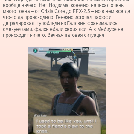
вообще ничего. Нет, Нодзима, конечно, написал очень
много говна – от Crisis Core до FFX-2.5 – но в нем всегда
что-то да происходило. Генезис источал пафос и
деградировал, тупобляди из Галлвингс занимались
смехуёчками, фалси ебали своих лси. А в Мёбиусе не
происходит ничего. Вечная патовая ситуация.