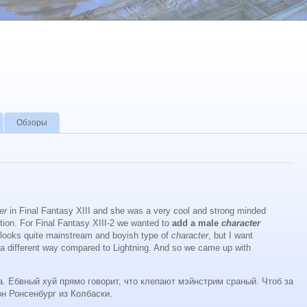
Обзоры
ter
in Final Fantasy XIII and she was a very cool and strong minded
tion. For Final Fantasy XIII-2 we wanted to
add a male
character
 looks quite mainstream and boyish type of
character
, but I want
 a different way compared to Lightning. And so we came up with
ва. Ебвный хуй прямо говорит, что клепают мэйнстрим сраный. Чтоб за
 Ронсенбург из Колбаски.