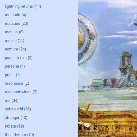
lightning returns
(44)
matsuda
(4)
matsuno
(23)
mevius
(6)
mobile
(11)
nomura
(24)
parasite eve
(3)
persona
(4)
press
(7)
resonance
(1)
revenant wings
(3)
rus
(34)
sakaguchi
(31)
stranger
(10)
tabata
(19)
theatrhythm
(10)