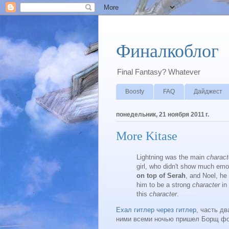
Финалкоблог
Final Fantasy? Whatever
Boosty
FAQ
Дайджест
понедельник, 21 ноября 2011 г.
More Kitase
Lightning was the main
charac
girl, who didn't show much emo
on top of Serah
, and Noel, he
him to be a strong
character
in
this
character
.
Ехал гитлер через гитлер
, часть д
ними всеми ночью пришел Борщ фон