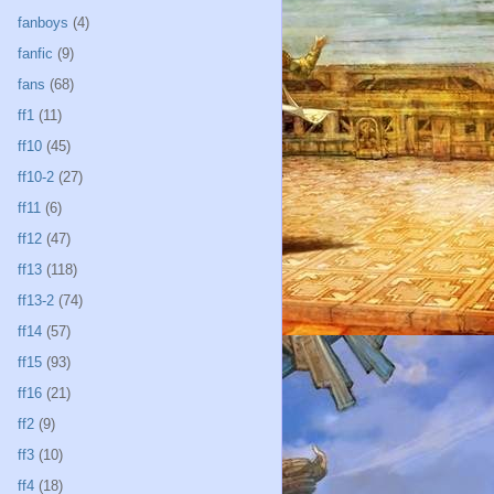
fanboys
(4)
fanfic
(9)
fans
(68)
ff1
(11)
ff10
(45)
ff10-2
(27)
ff11
(6)
ff12
(47)
ff13
(118)
ff13-2
(74)
ff14
(57)
ff15
(93)
ff16
(21)
ff2
(9)
ff3
(10)
ff4
(18)