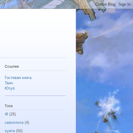
Ссылки
Гостевая книга
Твич
Ютуб
Тэги
4f
(28)
скволлота
(4)
хуита
(56)