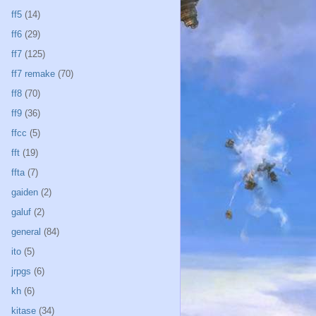
ff5
(14)
ff6
(29)
ff7
(125)
ff7 remake
(70)
ff8
(70)
ff9
(36)
ffcc
(5)
fft
(19)
ffta
(7)
gaiden
(2)
galuf
(2)
general
(84)
ito
(5)
jrpgs
(6)
kh
(6)
kitase
(34)