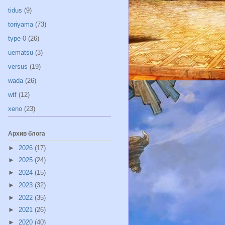
tidus
(9)
toriyama
(73)
type-0
(26)
uematsu
(3)
versus
(19)
wada
(26)
wtf
(12)
xeno
(23)
Архив блога
►
2026
(17)
►
2025
(24)
►
2024
(15)
►
2023
(32)
►
2022
(35)
►
2021
(26)
►
2020
(40)