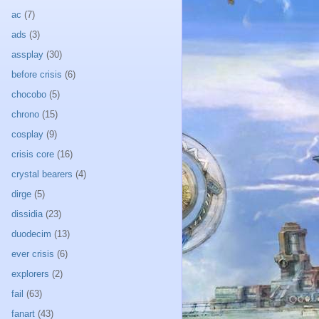
ac
(7)
ads
(3)
assplay
(30)
before crisis
(6)
chocobo
(5)
chrono
(15)
cosplay
(9)
crisis core
(16)
crystal bearers
(4)
dirge
(5)
dissidia
(23)
duodecim
(13)
ever crisis
(6)
explorers
(2)
fail
(63)
fanart
(43)