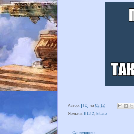
Автор:
[TD]
на
03:12
Ярлыки:
ff13-2
,
kitase
Следующие