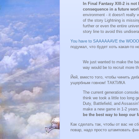
In Final Fantasy XIII-2 is not
consequence in a future wor
environment - it doesn't really 
of the story Lightning is missi
further or even the entire uni
story line to avoid this undiser
You have to SAAAAAAVE the WOO
подумал, что будет хоть какая-то 
We just wanted to make the batt
way would be to recruit more t
Йей, вместо того, чтобы чинить де
ущербным говном! ТАКТИКА
The current generation console,
think we took a little too long g
Duty, Battlefield, and Assassin
make a new game in 1-2 years.
be the best way to keep our f
Как сделать так, чтобы от вас не 
повар, надо просто штамповать фи