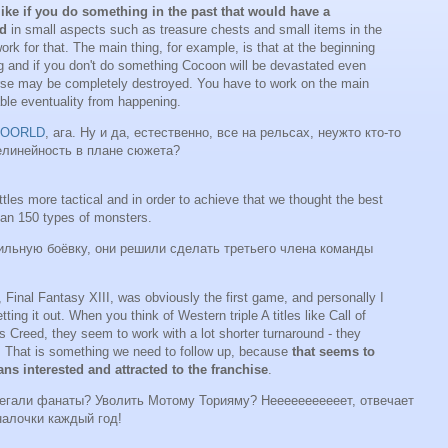
 like if you do something in the past that would have a
ld
in small aspects such as treasure chests and small items in the
work for that. The main thing, for example, is that at the beginning
ng and if you don't do something Cocoon will be devastated even
verse may be completely destroyed. You have to work on the main
able eventuality from happening.
OOORLD
, ага. Ну и да, естественно, все на рельсах, неужто кто-то
нелинейность в плане сюжета?
les more tactical and in order to achieve that we thought the best
han 150 types of monsters.
бильную боёвку, они решили сделать третьего члена команды
 Final Fantasy XIII, was obviously the first game, and personally I
etting it out. When you think of Western triple A titles like Call of
's Creed, they seem to work with a lot shorter turnaround - they
 That is something we need to follow up, because
that seems to
ans interested and attracted to the franchise
.
сбегали фанаты? Уволить Мотому Торияму? Нееееееееееет, отвечает
налочки каждый год!