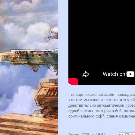
что еще нового показали: приседани
что там мы узнали - это то, что у 
действительно автоматически прово
одной саммон-материи в бой, шкала 
оригинальную фф7, спамя саммонам
Автор:
[TD]
на
16:54