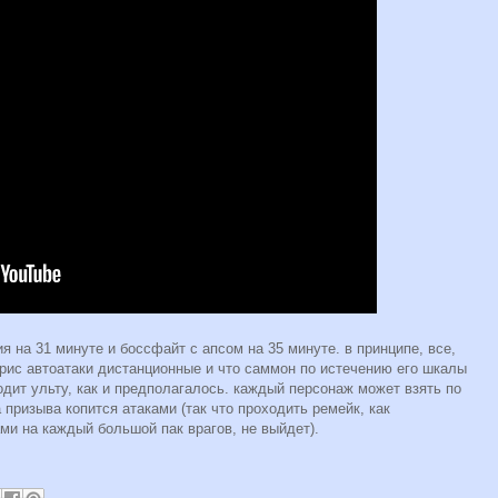
я на 31 минуте и боссфайт с апсом на 35 минуте. в принципе, все,
айрис автоатаки дистанционные и что саммон по истечению его шкалы
дит ульту, как и предполагалось. каждый персонаж может взять по
призыва копится атаками (так что проходить ремейк, как
и на каждый большой пак врагов, не выйдет).