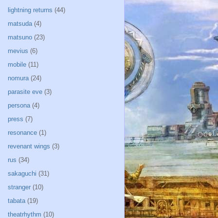
lightning returns
(44)
matsuda
(4)
matsuno
(23)
mevius
(6)
mobile
(11)
nomura
(24)
parasite eve
(3)
persona
(4)
press
(7)
resonance
(1)
revenant wings
(3)
rus
(34)
sakaguchi
(31)
stranger
(10)
tabata
(19)
theatrhythm
(10)