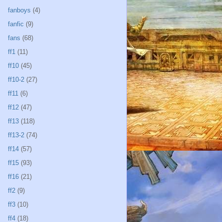
fanboys
(4)
fanfic
(9)
fans
(68)
ff1
(11)
ff10
(45)
ff10-2
(27)
ff11
(6)
ff12
(47)
ff13
(118)
ff13-2
(74)
ff14
(57)
ff15
(93)
ff16
(21)
ff2
(9)
ff3
(10)
ff4
(18)