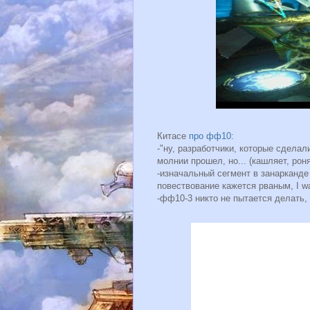
Китасе
про фф10
:
-"ну, разработчики, которые сделал
молнии прошел, но... (кашляет, роня
-изначальный сегмент в занарканде 
повествование кажется рваным, I wa
-фф10-3 никто не пытается делать, 