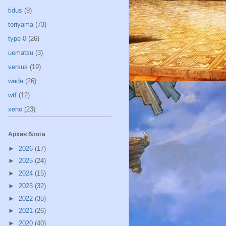
tidus
(9)
toriyama
(73)
type-0
(26)
uematsu
(3)
versus
(19)
wada
(26)
wtf
(12)
xeno
(23)
Архив блога
►
2026
(17)
►
2025
(24)
►
2024
(15)
►
2023
(32)
►
2022
(35)
►
2021
(26)
►
2020
(40)