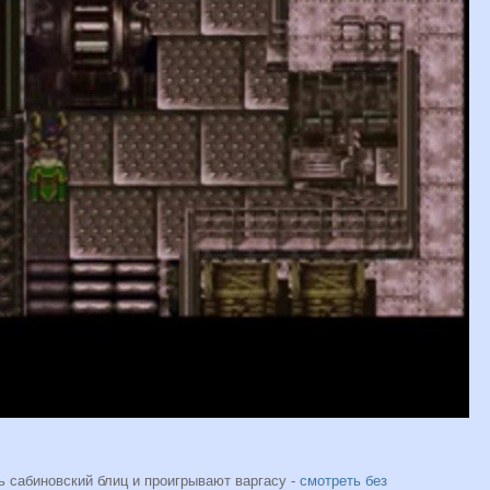
 сабиновский блиц и проигрывают варгасу -
смотреть без