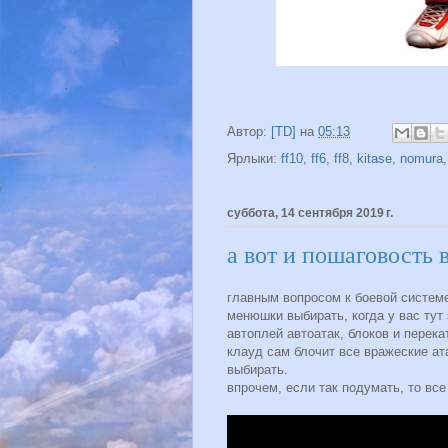
Автор:
[TD]
на
05:13
Ярлыки:
ff10
,
ff6
,
ff8
,
kitase
,
nomura
суббота, 14 сентября 2019 г.
а вот и пошаговость 
главным вопросом к боевой системе
менюшки выбирать, когда у вас тут 
автоплей автоатак, блоков и перек
клауд сам блочит все вражеские ат
выбирать.
впрочем, если так подумать, то все