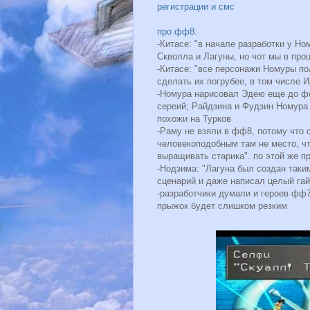
регистрации и смс
про фф8
:
-Китасе: "в начале разработки у Но
Скволла и Лагуны, но чот мы в про
-Китасе: "все персонажи Номуры п
сделать их погрубее, в том числе И
-Номура нарисовал Эдею еще до фф
сереий; Райдзина и Фудзин Номура
похожи на Турков
-Раму не взяли в фф8, потому что 
человекоподобным там не место, ч
выращивать старика". по этой же п
-Нодзима: "Лагуна был создан таким
сценарий и даже написал целый га
-разработчики думали и героев фф
прыжок будет слишком резким