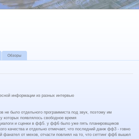
Обзоры
есной информации из разных интервью
ов не было отдельного программиста под звук, поэтому им
 у которых появлялось свободное время
 диалоги и сценки в фф5. у фф6 было уже пять планировщиков
кого качества и отдельно отмечает, что последний данж фф3 - говно
ый фанател от мехов, отчасти повлиял на то, что сеттинг фф6 вышел