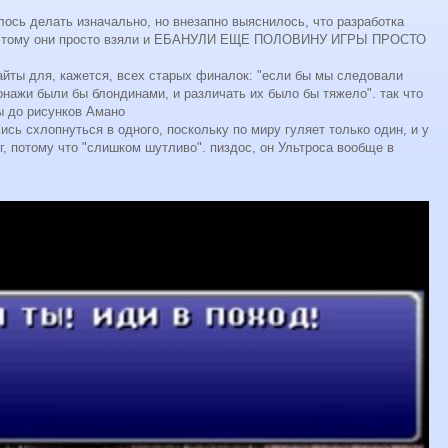
алось делать изначально, но внезапно выяснилось, что разработка
поэтому они просто взяли и ЕБАНУЛИ ЕЩЕ ПОЛОВИНУ ИГРЫ ПРОСТО
айты для, кажется, всех старых финалок: "если бы мы следовали
онажи были бы блондинами, и различать их было бы тяжело". так что
ы до рисунков Амано
лись схлопнуться в одного, поскольку по миру гуляет только один, и у
г, потому что "слишком шутливо". пиздос, он Ультроса вообще в