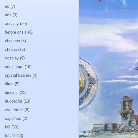
ac
(7)
ads
(3)
assplay
(30)
before crisis
(6)
chocobo
(5)
chrono
(15)
cosplay
(9)
crisis core
(16)
crystal bearers
(4)
dirge
(5)
dissidia
(23)
duodecim
(13)
ever crisis
(6)
explorers
(2)
fail
(63)
fanart
(43)