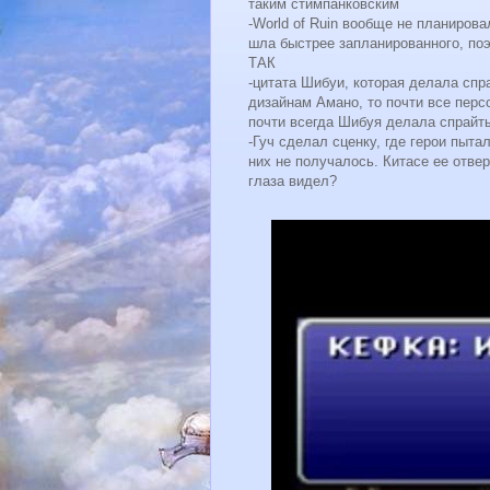
таким стимпанковским
-World of Ruin вообще не планиров
шла быстрее запланированного, 
ТАК
-цитата Шибуи, которая делала спр
дизайнам Амано, то почти все перс
почти всегда Шибуя делала спрайт
-Гуч сделал сценку, где герои пыта
них не получалось. Китасе ее отвер
глаза видел?