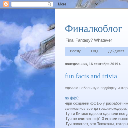
Финалкоблог
Final Fantasy? Whatever
Boosty
FAQ
Дайджест
понедельник, 16 сентября 2019 г.
fun facts and trivia
сделаю небольшую подборку интер
по фф6
:
-при создании фф1-5 у разработчик
занимались всегда графикокодеры,
-Гуч и Китасе вдвоем сделали все
-Гуч не считает фф1-3 играми высо
-Гуч полагает, что Такахаши, котор