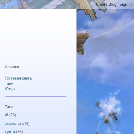
Ссылки
Гостевая книга
Твич
Ютуб
Тэги
4f
(28)
скволлота
(4)
хуита
(56)