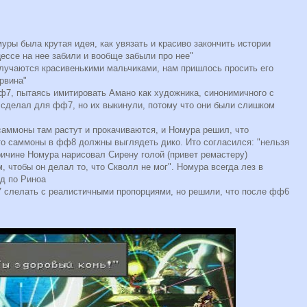
муры была крутая идея, как увязать и красиво закончить истории
цессе на нее забили и вообще забыли про нее"
олучаются красивенькими мальчиками, нам пришлось просить его
рвина"
7, пытаясь имитировать Амано как художника, синонимичного с
 сделал для фф7, но их выкинули, потому что они были слишком
саммоны там растут и прокачиваются, и Номура решил, что
то саммоны в фф8 должны выглядеть дико. Ито согласился: "нельзя
ричине Номура нарисовал Сирену голой (привет ремастеру)
, чтобы он делал то, что Скволл не мог". Номура всегда лез в
йд по Риноа
7 слелать с реалистичными пропорциями, но решили, что после фф6