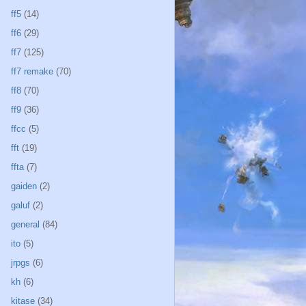
ff5
(14)
ff6
(29)
ff7
(125)
ff7 remake
(70)
ff8
(70)
ff9
(36)
ffcc
(5)
fft
(19)
ffta
(7)
gaiden
(2)
galuf
(2)
general
(84)
ito
(5)
jrpgs
(6)
kh
(6)
kitase
(34)