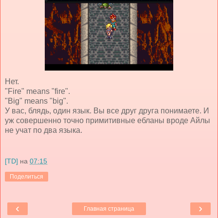
Нет.
"Fire" means "fire".
"Big" means "big".
У вас, блядь, один язык. Вы все друг друга понимаете. И
уж совершенно точно примитивные ебланы вроде Айлы
не учат по два языка.
[TD]
на
07:15
Поделиться
‹
›
Главная страница