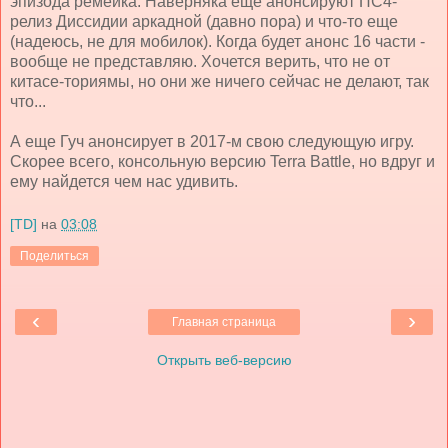
эпизода ремейка. Наверняка еще анонсируют ПС4-
релиз Диссидии аркадной (давно пора) и что-то еще
(надеюсь, не для мобилок). Когда будет анонс 16 части -
вообще не представляю. Хочется верить, что не от
китасе-ториямы, но они же ничего сейчас не делают, так
что...
А еще Гуч анонсирует в 2017-м свою следующую игру.
Скорее всего, консольную версию Terra Battle, но вдруг и
ему найдется чем нас удивить.
[TD]
на
03:08
Поделиться
‹
›
Главная страница
Открыть веб-версию