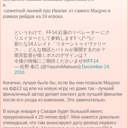
и
-сюжетной линией про Ивалис от самого Мацуно в
рамках рейдов на 24 игрока.
というわけで、FF14 紅蓮のリベレーター にク
リエイターとして参戦します‼︎ ＼(^-^)／
新たな24人レイド「リターントゥイヴァリー
ス」、どんな物語とバトルが展開するのか？
雨宮監督が描くボスのデザインは？
今後の情報にご期待くださいませ‼︎
#FF14
— 松野 泰己 (@YasumiMatsuno)
December 24,
2016
Конечно, лучше было бы, если бы они позвали Мацуно
на фф12 хд или на новую игру, но даже так - лучший
финалочный автор делает контент для лучшей финалки
после его ухода из компании. Это замечательно.
В конце января у Сквари будет большой ивент,
приуроченный к 20-летию фф7. Мне кажется довольно
очевидным, что там анонсируют дату релиза первого