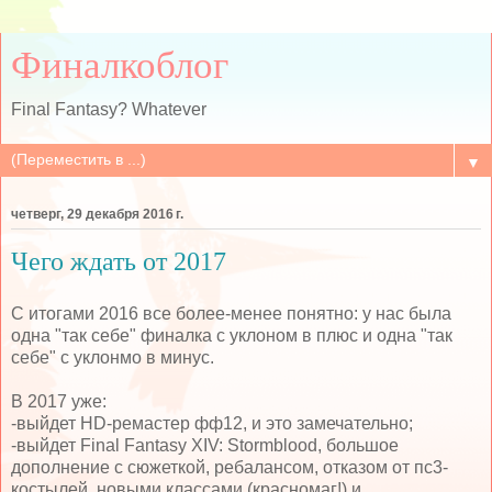
Финалкоблог
Final Fantasy? Whatever
▼
четверг, 29 декабря 2016 г.
Чего ждать от 2017
С итогами 2016 все более-менее понятно: у нас была
одна "так себе" финалка с уклоном в плюс и одна "так
себе" с уклонмо в минус.
В 2017 уже:
-выйдет HD-ремастер фф12, и это замечательно;
-выйдет Final Fantasy XIV: Stormblood, большое
дополнение с сюжеткой, ребалансом, отказом от пс3-
костылей, новыми классами (красномаг!) и