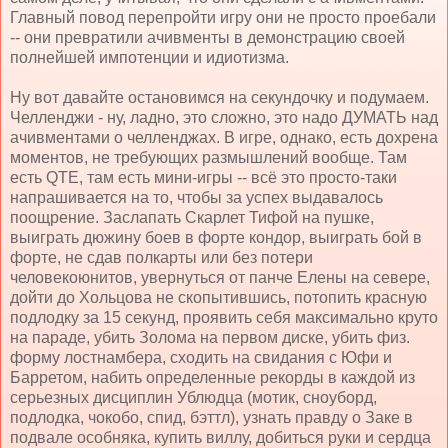
Главный повод перепройти игру они не просто проебали
-- они превратили ачивменты в демонстрацию своей
полнейшей импотенции и идиотизма.
Ну вот давайте остановимся на секундочку и подумаем.
Челленджи - ну, ладно, это сложно, это надо ДУМАТЬ над
ачивментами о челленджах. В игре, однако, есть дохрена
моментов, не требующих размышлений вообще. Там
есть QTE, там есть мини-игры -- всё это просто-таки
напрашивается на то, чтобы за успех выдавалось
поощрение. Заслапать Скарлет Тифой на пушке,
выиграть дюжину боев в форте кондор, выиграть бой в
форте, не сдав полкарты или без потери
человекоюнитов, увернуться от панче Елены на севере,
дойти до Хольцова не скопытившись, потопить красную
подлодку за 15 секунд, проявить себя максимально круто
на параде, убить Золома на первом диске, убить физ.
форму лостнамбера, сходить на свидания с Юфи и
Барретом, набить определенные рекорды в каждой из
серьезных дисциплин Ублюдца (мотик, сноуборд,
подлодка, чокобо, спид, бэттл), узнать правду о Заке в
подвале особняка, купить виллу, добиться руки и сердца