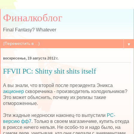
Финалкоблог
Final Fantasy? Whatever
▼
воскресенье, 19 августа 2012 г.
FFVII PC: Shitty shit shits itself
А вы знали, что второй после президента Эникса
акционер
скворечника - производитель холодильников?
Это может объяснить, почему их релизы такие
отмороженные.
Эти жадные недоноски наконец-то выпустили
РС-
версию фф7
. Только в своем магазинчике, купить откуда
в роиссе ничего нельзя. Не особо-то и надо было, на
самом деле, учитывая, что они сделали с ачивментами.