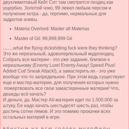
двухлимитовый Кейт Сит там смотрится пиздец как
ущербно. Золотой чоко, 99 левел любым персом и
получение котра - да, терпимо, нормальные для
задротов ачивы.
Materia Overlord: Master all Materias
Master of Gil: 99,999,999 Gil
.........what the flying dickshitting fuck were they thinking?
Это же нереальный, адовоперлольный мудопиздец.
Собрать все материи - это уже задание, близкое к
нереальному (Enemy Lure! Enemy Away! Speed Plus!
Added Cut! Sneak Attack!), а замастерить их - это уже
вообще что-то запредельное. При этом ведь существуют
еще и мастер-материи, для получения которых нужно
пожертвовать все свои замастеренные материи! Что,
дважды всё качать?
И деньги, да. Мастер All-материя идет по 1.500.000 за
штуку. Ее надо качать шестьдесят шесть раз, чтобы
достичь сотни лямов. И это помимо прокачки всех
остальных материй в игре.
ё б н у т ы е н а в с ю г о л о в у м у д о ф и л ы