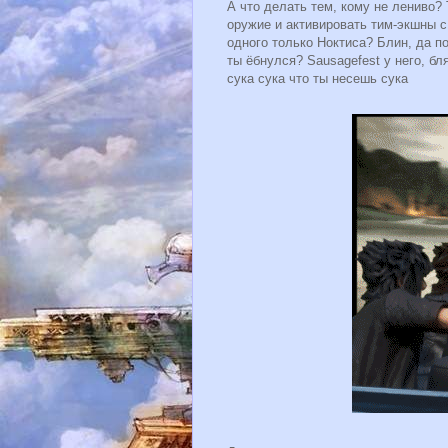
А что делать тем, кому не лениво? 
оружие и активировать тим-экшны с
одного только Ноктиса? Блин, да по
ты ёбнулся? Sausagefest у него, б
сука сука что ты несешь сука