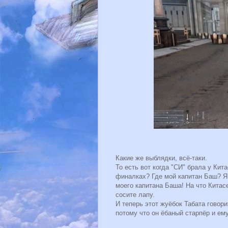
Какие же выблядки, всё-таки.
То есть вот когда "СИ" брала у Кит
финалках? Где мой капитан Баш? Я
моего капитана Баша! На что Китас
сосите лапу.
И теперь этот жуёбок Табата говорит,
потому что он ёбаный старпёр и ем