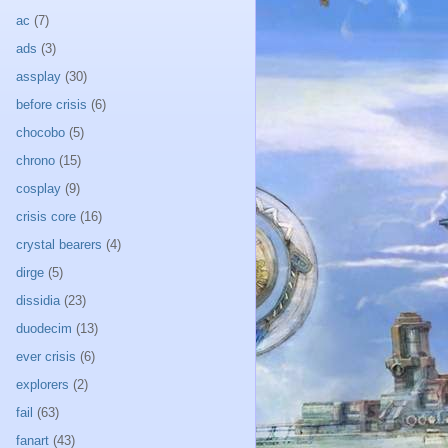
ac
(7)
ads
(3)
assplay
(30)
before crisis
(6)
chocobo
(5)
chrono
(15)
cosplay
(9)
crisis core
(16)
crystal bearers
(4)
dirge
(5)
dissidia
(23)
duodecim
(13)
ever crisis
(6)
explorers
(2)
fail
(63)
fanart
(43)