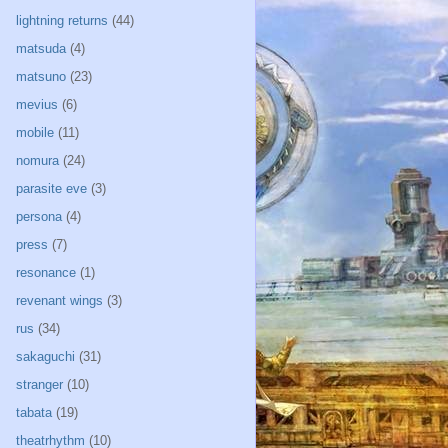
lightning returns
(44)
matsuda
(4)
matsuno
(23)
mevius
(6)
mobile
(11)
nomura
(24)
parasite eve
(3)
persona
(4)
press
(7)
resonance
(1)
revenant wings
(3)
rus
(34)
sakaguchi
(31)
stranger
(10)
tabata
(19)
theatrhythm
(10)