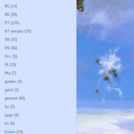
ff5
(14)
ff6
(29)
ff7
(125)
ff7 remake
(70)
ff8
(70)
ff9
(36)
ffcc
(5)
fft
(19)
ffta
(7)
gaiden
(2)
galuf
(2)
general
(84)
ito
(5)
jrpgs
(6)
kh
(6)
kitase
(34)