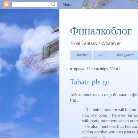
Финалкоблог
Final Fantasy? Whatever
Boosty
FAQ
Дайджест
вторник, 23 сентября 2014 г.
Tabata pls go
Табата рассказал еще больше о фф
Раз
.
- The battle system will featur
flow of moves. There will be w
with party members which are
- He also mentions that because
during combat you can
pause 
weapons, etc.