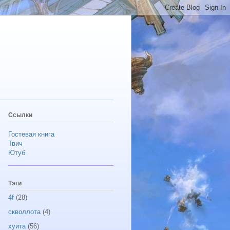
Ссылки
Гостевая книга
Твич
Ютуб
Тэги
4f
(28)
скволлота
(4)
хуита
(56)