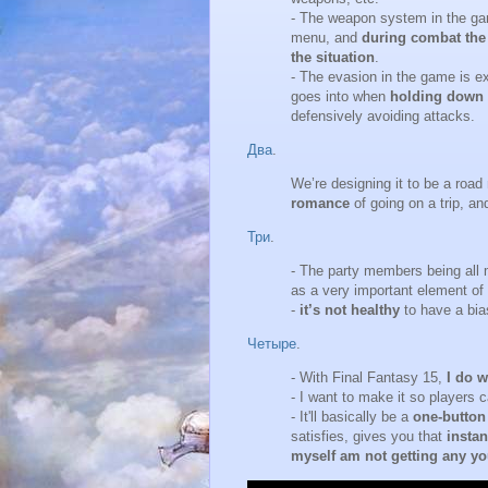
- The weapon system in the gam
menu, and
during combat the
the situation
.
- The evasion in the game is e
goes into when
holding down 
defensively avoiding attacks.
Два
.
We’re designing it to be a roa
romance
of going on a trip, a
Три
.
- The party members being all
as a very important element of 
-
it’s not healthy
to have a bia
Четыре
.
- With Final Fantasy 15,
I do w
- I want to make it so players 
- It'll basically be a
one-button
satisfies, gives you that
instan
myself am not getting any y