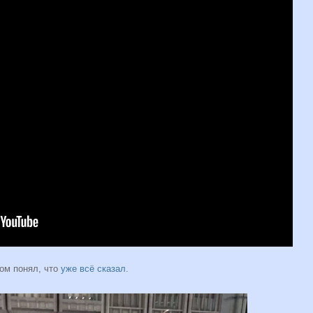
том понял, что
уже всё сказал
.