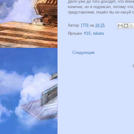
Дело уже до того доходит, что яп
конечно, но я подписал, потому что
представляем, пошёл бы он нахуй 
Автор:
[TD]
на
19:25
Ярлыки:
ff15
,
tabata
Следующие