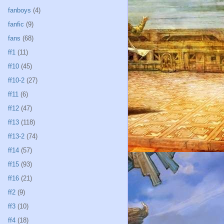
fanboys
(4)
fanfic
(9)
fans
(68)
ff1
(11)
ff10
(45)
ff10-2
(27)
ff11
(6)
ff12
(47)
ff13
(118)
ff13-2
(74)
ff14
(57)
ff15
(93)
ff16
(21)
ff2
(9)
ff3
(10)
ff4
(18)