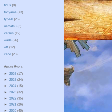
tidus
(9)
toriyama
(73)
type-0
(26)
uematsu
(3)
versus
(19)
wada
(26)
wtf
(12)
xeno
(23)
Архив блога
►
2026
(17)
►
2025
(24)
►
2024
(15)
►
2023
(32)
►
2022
(35)
►
2021
(26)
►
2020
(40)