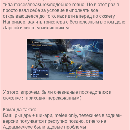
типа maces/measures/подобное говно. Но в этот раз я
просто взял себе за условие выполнять все
открывающееся до того, как идти вперед по сюжету.
Например, валить трикстера с бесполезным в этом деле
Ларсой и чистым милишником.
У этого, впрочем, были очевидные последствия: к
сюжетке я приходил перекачанным(
Команда такая:
Баш: рыцарь + шикари, melee only, телекинез в зодиак-
версии получается преступно поздно, отчего на
Адраммелехе были адовые проблемы