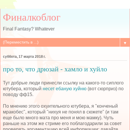
Финалкоблог
Final Fantasy? Whatever
▼
суббота, 17 марта 2018 г.
про то, что дрюзай - хамло и хуйло
Тут добрые люди принесли ссылку на какого-то сиплого
ютубера, который
несет ебаную хуйню
(вот сюрприз) по
поводу фф15.
По мнению этого охуительного ютубера, я "конченый
мракобес", который "нихуя не понял в сюжете" (и там
еще было много мата про меня и мою мамку). Чуть
раньше на этом же стриме его поблагодарили за совет
проверять аргументацию всей информации; давайте