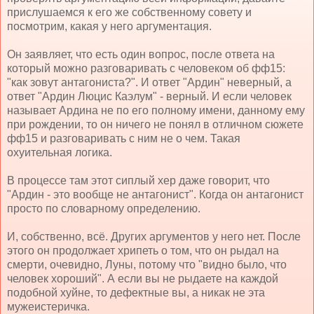
прислушаемся к его же собственному совету и
посмотрим, какая у него аргументация.
Он заявляет, что есть один вопрос, после ответа на
который можно разговаривать с человеком об фф15:
"как зовут антагониста?". И ответ "Ардин" неверный, а
ответ "Ардин Люцис Каэлум" - верный. И если человек
называет Ардина не по его полному имени, данному ему
при рождении, то он ничего не понял в отличном сюжете
фф15 и разговаривать с ним не о чем. Такая
охуительная логика.
В процессе там этот сиплый хер даже говорит, что
"Ардин - это вообще не антагонист". Когда он антагонист
просто по словарному определению.
И, собственно, всё. Других аргументов у него нет. После
этого он продолжает хрипеть о том, что он рыдал на
смерти, очевидно, Луны, потому что "видно было, что
человек хороший". А если вы не рыдаете на каждой
подобной хуйне, то дефектные вы, а никак не эта
мужеистеричка.