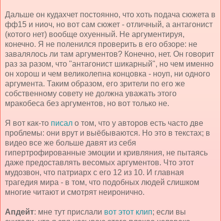
Дальше он кудахчет постоянно, что хоть подача сюжета в
фф15 и ниоч, но вот сам сюжет - отличный, а антагонист
(котого нет) вообще охуенный. Не аргументируя,
конечно. Я не поленился проверить в его обзоре: не
завалялось ли там аргументов? Конечно, нет. Он говорит
раз за разом, что "антагонист шикарный", но чем именно
он хорош и чем великолепна концовка - ноуп, ни одного
аргумента. Таким образом, его зрители по его же
собственному совету не должна уважать этого
мракобеса без аргументов, но вот только не.
Я вот как-то
писал
о том, что у авторов есть часто две
проблемы: они врут и выёбываются. Но это в текстах; в
видео все же больше давят из себя
гипертрофированные эмоции и кривляния, не пытаясь
даже предоставлять весомых аргументов. Что этот
мудозвон, что патриарх с его 12 из 10. И главная
трагедия мира - в том, что подобных людей слишком
многие читают и смотрят неиронично.
Апдейт
: мне тут прислали
вот этот клип
; если вы