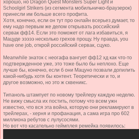
хорошо, но Dragon Quest Monsters Super Light и
Schoolgirl Strikers (из сегмента мобильничко-браузерок)
принесли им больше всего профита.
Хотя, конечно, если он тут про онлайн всерьез думает, то
ему надо первым же делом открывать российский
сервак фф14. Если это поможет от лага избавиться, я
Мацуде эээээ несколько грехов прощу. Ну правда, you
have one job, открой российский сервак, сцуко.
Meanwhile знаток с неогафа вангует фф12 хд как что-то
подтвержденное уже, это тоже было бы неплохо. Еще
лучше бы, конечно, если б они Мацуно позвали допилить
какой-нибудь хотя бы контент. Теоретически и то, и
другое возможно, но это ж сквеникс.
Типаноль штампует по новому трейлеру каждую неделю.
Не вижу смысла их постить, потому что всем ужн
известно, что вся эта война, которую они рекламируют в
трейлерах, - херня и профанация, а сама игра про 602
миллиона ребутов с лулусосями.
Но вот что касательно геймплея ремейка появилось: