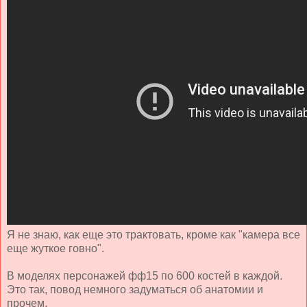
Я не знаю, как еще это трактовать, кроме как "камера все
еще жуткое говно".
В моделях персонажей фф15 по 600 костей в каждой.
Это так, повод немного задуматься об анатомии и
прочем.