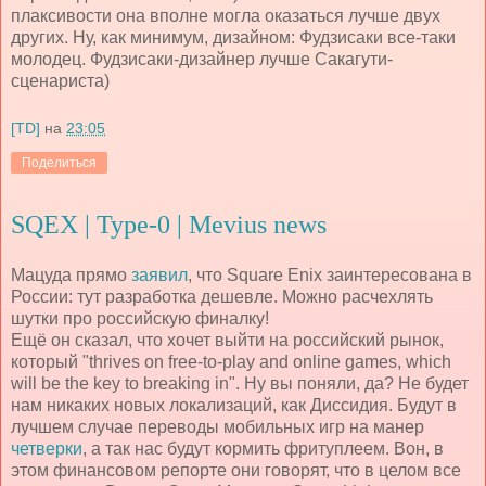
плаксивости она вполне могла оказаться лучше двух
других. Ну, как минимум, дизайном: Фудзисаки все-таки
молодец. Фудзиcаки-дизайнер лучше Сакагути-
сценариста)
[TD]
на
23:05
Поделиться
SQEX | Type-0 | Mevius news
Мацуда прямо
заявил
, что Square Enix заинтересована в
России: тут разработка дешевле. Можно расчехлять
шутки про российскую финалку!
Ещё он сказал, что хочет выйти на российский рынок,
который "thrives on free-to-play and online games, which
will be the key to breaking in". Ну вы поняли, да? Не будет
нам никаких новых локализаций, как Диссидия. Будут в
лучшем случае переводы мобильных игр на манер
четверки
, а так нас будут кормить фритуплеем. Вон, в
этом финансовом репорте они говорят, что в целом все