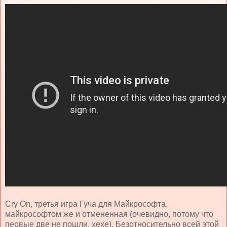
Cry On, третья игра Гуча для Майкрософта,
майкрософтом же и отмененная (очевидно, потому что
первые две не пошли, хехе). Безотносительно всей этой