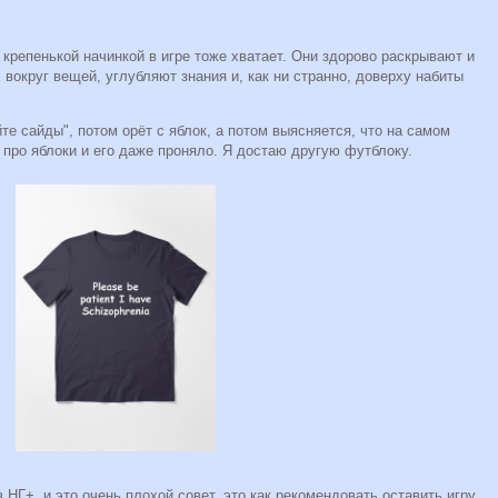
 крепенькой начинкой в игре тоже хватает. Они здорово раскрывают и
вокруг вещей, углубляют знания и, как ни странно, доверху набиты
йте сайды", потом орёт с яблок, а потом выясняется, что на самом
е про яблоки и его даже проняло. Я достаю другую футблоку.
НГ+, и это очень плохой совет, это как рекомендовать оставить игру