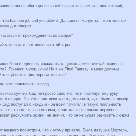
эмоциноальное обогащение за счёт рассказываемых в них историй,
 You had one job and you blew it. Дальше он жалуется, что в квестах
секунд и говорит
тказаться от прохождения всех сайдов"
ый можно дать в отношении этой игры.
 способная в одиночку раскидывать целые армии, считай, джинн в
ете?! Принеси яблок, блин! Но я же Final Fantasy, в меня должны
айте ещё сотню филлерных квестов!"
а, зато паясничать горазд.
всякой хуйнёй, Сид не просто спас его, но и протянул ему руку
того сердца. Пошёл с ним искать его доминанта, чуть было не помер
к Сид поступал с каждым - он всем помогал, и такую лояльность
о его стопам - и взяв его имя, и настолько же самоотверженно
может расхуярить армии, не значит, что он не будет разносить людям
вот немного посмотрим, что к этому привело. Была девушка Мартель,
тров, пока она искала плодородную землю для убежища. И да,