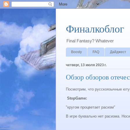
Финалкоблог
Final Fantasy? Whatever
Boosty
FAQ
Дайджест
четверг, 13 июля 2023 г.
Обзор обзоров отечес
Посмотрим, что русскоязычные юту
StopGame:
"кругом процветает расизм"
В игре буквально нет расизма. Нос