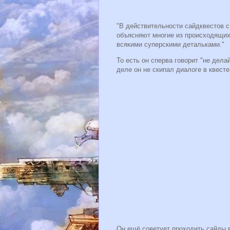
"В действительности сайдквестов с
объясняют многие из происходящих 
всякими суперскими детальками."
То есть он сперва говорит "не дела
деле он не скипал диалоге в квест
Он ещё советует проходить сайды в 