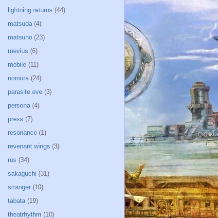
lightning returns
(44)
matsuda
(4)
matsuno
(23)
mevius
(6)
mobile
(11)
nomura
(24)
parasite eve
(3)
persona
(4)
press
(7)
resonance
(1)
revenant wings
(3)
rus
(34)
sakaguchi
(31)
stranger
(10)
tabata
(19)
theatrhythm
(10)