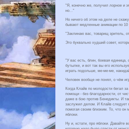
"Я, конечно же, получил лорное и 
но..."
Но ничего об этом на деле не скажу.
бывают медленные анимации по 10 
"Заклинаю вас, товарищ зритель, о
Это буквально худший совет, котор
"У вас есть, блин, боевая единица,
бутылке, и вот так вы его использу
играть подольше, ме-ме-ме, накид
Человек вообще не понял, о чём игр
Когда Клайв по молодости бегал за 
помощи - без благодарности, от чис
даже в бою против Бенедикты. И та
заслужил делом. И Клайв следует п
помогая своим близким. То, что он 
яблоки.
Ну и, кстати, про яблоки. Давайте 
которую надо было спасти от монс