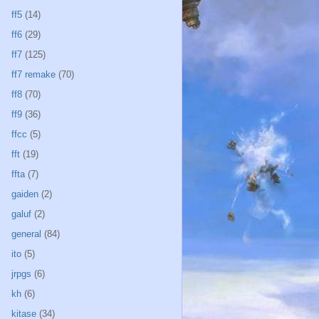
ff5
(14)
ff6
(29)
ff7
(125)
ff7 remake
(70)
ff8
(70)
ff9
(36)
ffcc
(5)
fft
(19)
ffta
(7)
gaiden
(2)
galuf
(2)
general
(84)
ito
(5)
jrpgs
(6)
kh
(6)
kitase
(34)