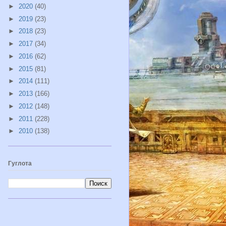
►
2020
(40)
►
2019
(23)
►
2018
(23)
►
2017
(34)
►
2016
(62)
►
2015
(81)
►
2014
(111)
►
2013
(166)
►
2012
(148)
►
2011
(228)
►
2010
(138)
Гуглота