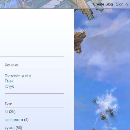
Ссылки
Гостевая книга
Твич
Ютуб
Тэги
4f
(28)
скволлота
(4)
хуита
(56)