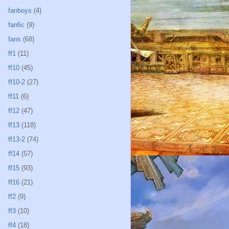
fanboys
(4)
fanfic
(9)
fans
(68)
ff1
(11)
ff10
(45)
ff10-2
(27)
ff11
(6)
ff12
(47)
ff13
(118)
ff13-2
(74)
ff14
(57)
ff15
(93)
ff16
(21)
ff2
(9)
ff3
(10)
ff4
(18)