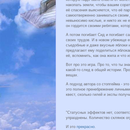
накопать земли, чтобы вашим сора
её спасения выясняется, что её па
самоотверженно заниматься своим д
невыносимо кислые, и никто их не е
он гордится своими ребятами, кото
А потом погибает Сид и погибает с
своих трудов. И в новом убежище е
съедобные и даже вкусные яблоки и
предлагают ему поделиться яблокам
её, вспомнить, как она жила и что 
Вот про это игра. Про то, что ты з
какой-то след в общей истории. Про
вещах.
А подход автора со стопгейма - эт
это полное пренебрежение личными 
квест, сколько гилей и экспы полу
"Статусных эффектов нет, соответс
упразднены. Количество склянок о
И это
прекрасно
.