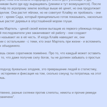
тникам было где еду выращивать (умники и тут возмущаются). После
ртнёр по агропрому землю вообще выше её ценит, но она продолжает
елом. Она растит яблоки, но не советует Клайву их пробовать - они
ст - кроме Сида, который принципиально готов показывать, насколько
рые растят деревья в опустошённой мором глуши.
ама Мартель - ценой своей жизни вытащив из первого убежища плоды
ё последователи уже заканчивают её работу - они создают
 называют их в её честь. И когда Клайв навещает их, они
и с остальными - с теми, кто знал Мартель при жизни - и вспомнить
их объединяло.
наешь своих соратников поимённо. Про то, что каждый может оставить
 то, что даже получив силу богов, ты не должен забывать о простых
о подход буквально злодеев, это превращение людей в статистику,
историями и фиксация на том, сколько секунд ты потратишь на этот
чишь.
твенно, разные склянки против слепоты, немоты и прочие ремеди
граничено".