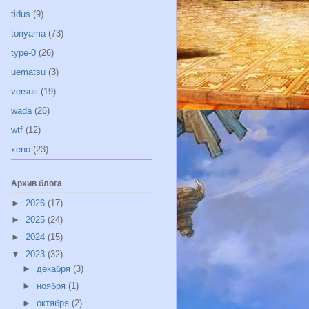
tidus
(9)
toriyama
(73)
type-0
(26)
uematsu
(3)
versus
(19)
wada
(26)
wtf
(12)
xeno
(23)
Архив блога
►
2026
(17)
►
2025
(24)
►
2024
(15)
▼
2023
(32)
►
декабря
(3)
►
ноября
(1)
►
октября
(2)