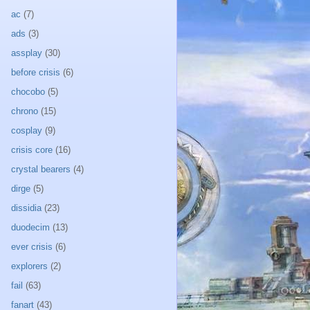
ac
(7)
ads
(3)
assplay
(30)
before crisis
(6)
chocobo
(5)
chrono
(15)
cosplay
(9)
crisis core
(16)
crystal bearers
(4)
dirge
(5)
dissidia
(23)
duodecim
(13)
ever crisis
(6)
explorers
(2)
fail
(63)
fanart
(43)