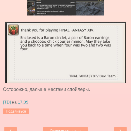
Осторожно, дальше местами спойлеры.
[TD]
на
17:09
Поделиться
‹
›
Главная страница