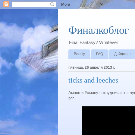
Финалкоблог
Final Fantasy? Whatever
Boosty
FAQ
Дайджест
пятница, 26 апреля 2013 г.
ticks and leeches
Амано и Уэмацу сотрудничают с чув
рпг.