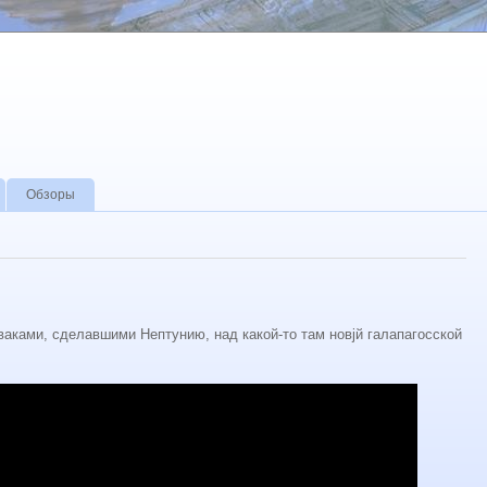
Обзоры
аками, сделавшими Нептунию, над какой-то там новjй галапагосской