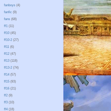
fanboys
(4)
fanfic
(9)
fans
(68)
ff1
(11)
ff10
(45)
ff10-2
(27)
ff11
(6)
ff12
(47)
ff13
(118)
ff13-2
(74)
ff14
(57)
ff15
(93)
ff16
(21)
ff2
(9)
ff3
(10)
ff4
(18)