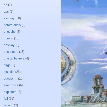
ac
(7)
ads
(3)
assplay
(30)
before crisis
(6)
chocobo
(5)
chrono
(15)
cosplay
(9)
crisis core
(16)
crystal bearers
(4)
dirge
(5)
dissidia
(23)
duodecim
(13)
ever crisis
(6)
explorers
(2)
fail
(63)
fanart
(43)