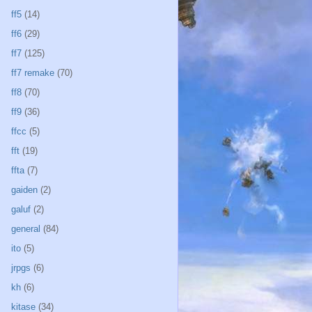
ff5
(14)
ff6
(29)
ff7
(125)
ff7 remake
(70)
ff8
(70)
ff9
(36)
ffcc
(5)
fft
(19)
ffta
(7)
gaiden
(2)
galuf
(2)
general
(84)
ito
(5)
jrpgs
(6)
kh
(6)
kitase
(34)