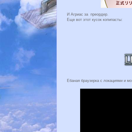
И Агриас за преордер.
Еще вот этот кусок копипасты:
Ебаная браузерка с локациями и мо