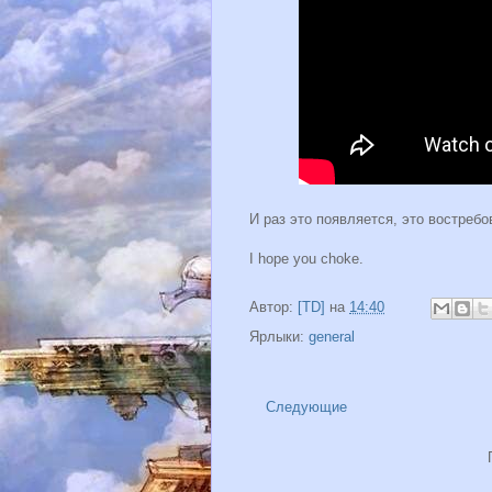
И раз это появляется, это востреб
I hope you choke.
Автор:
[TD]
на
14:40
Ярлыки:
general
Следующие