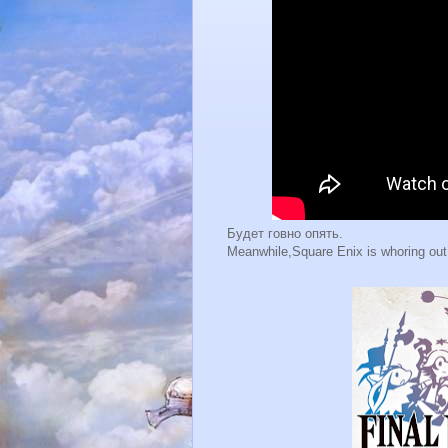
Будет говно опять.
Meanwhile,Square Enix is whoring 