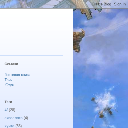
Ссылки
Гостевая книга
Твич
Ютуб
Тэги
4f
(28)
скволлота
(4)
хуита
(56)