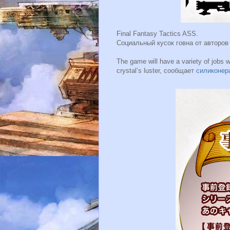
Final Fantasy Tactics ASS.
Социальный кусок говна от авторов F
The game will have a variety of jobs wit
crystal’s luster, сообщает
силиконер