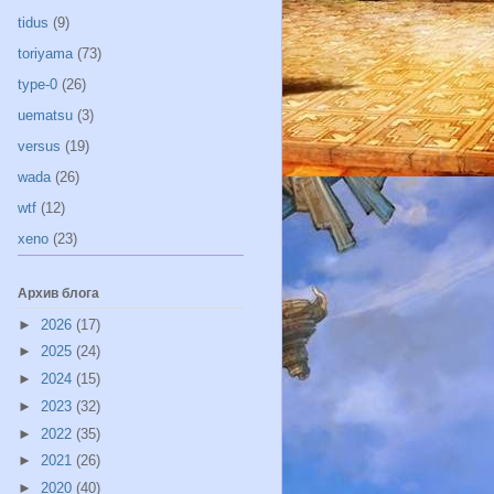
tidus
(9)
toriyama
(73)
type-0
(26)
uematsu
(3)
versus
(19)
wada
(26)
wtf
(12)
xeno
(23)
Архив блога
►
2026
(17)
►
2025
(24)
►
2024
(15)
►
2023
(32)
►
2022
(35)
►
2021
(26)
►
2020
(40)