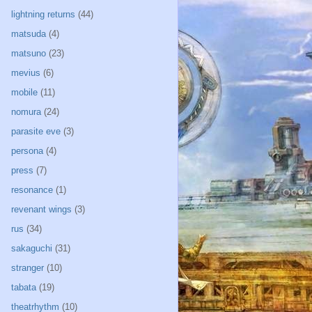
lightning returns
(44)
matsuda
(4)
matsuno
(23)
mevius
(6)
mobile
(11)
nomura
(24)
parasite eve
(3)
persona
(4)
press
(7)
resonance
(1)
revenant wings
(3)
rus
(34)
sakaguchi
(31)
stranger
(10)
tabata
(19)
theatrhythm
(10)